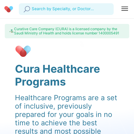
Search by Specialty, or Doctor
Name
Profile
Company
Curative Care Company (CURA) is a licensed company by the
Saudi Ministry of Health and holds license number 1400005491
My Consults
About us
For Doctors
For Corporates
Our Blog
Prescriptions
Medical Articles
Cura Healthcare
Lab Tests
Programs
Favourites
Log Out
Healthcare Programs are a set
of inclusive, previously
prepared for your goals in no
time to achieve the best
results and most possible