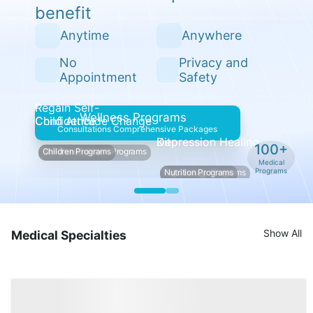
benefit
Anytime
Anywhere
No
Privacy and
Appointment
Safety
Regain Self-
Wellness Programs
Confidence
Child Attitude Change
Consultations Comprehensive Packages
Depression Healing
Kito
100+
Self Development Programs
Children Programs
Medical
Programs
Psychology Programs
Nutrition Programs
Show All
Medical Specialties