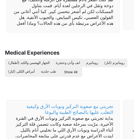
دوخة وثقل في الرجلين لعدة أيام. قمت بتناول
كل
المسكنات لكن لم أشعر بتحسن كبير. كما أنني أعاني من
القولون العصبي، تكيس المبايض، والجيوب الأنفية. هل
مل
هذه الأعراض مرتبطة بأي من هذه الحالات؟ وماذا أفعل
لتحسين حالتي؟ ذكر الطبيب أن الألم في الكتف والرقبة
ربما يكون ناجماً […]
Medical Experiences
روماتيزم (كبار)
روماتيزم
انف وأذن وحنجرة
الجهاز الهضمي والكبد (أطفال)
طب جلدية
أمراض الكلى (كبار)
Show All
تجربتي مع صعوبة التركيز ونوبات الأرق وكيفية
ة
التغلب عليها بالنصائح الطبية واليوغا
بداية تجربتي مع صعوبة التركيز ونوبات الأرق في الفترة
الأخيرة، مرّيت بمرحلة صعبة وكانت تتضمن قلة التركيز
انت
أثناء الدراسة ونوبات الأرق اللي ما تخليني أنام بالليل.
ابتدت الأعراض مع عدم قدرتي على متابعة المحاضرات،