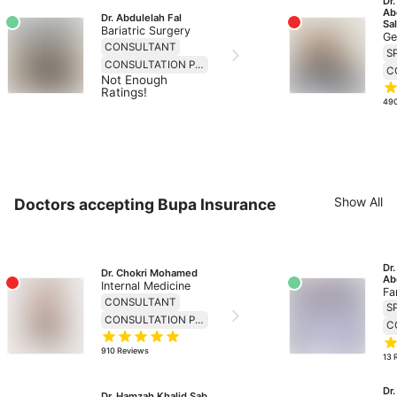
Dr.
Ab
Dr. Abdulelah Fal
Sa
Bariatric Surgery
Ge
CONSULTANT
S
CONSULTATION PRICE 299
Not Enough
Ratings!
49
Show All
Doctors accepting Bupa Insurance
Dr
Dr. Chokri Mohamed
Ab
Internal Medicine
Fa
CONSULTANT
S
CONSULTATION PRICE 230
910
Reviews
13
Dr
Dr. Hamzah Khalid Sab