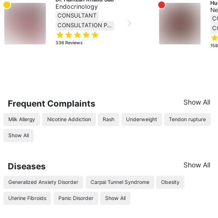
Hu
Endocrinology
Ne
CONSULTANT
C
CONSULTATION PRICE 230
336
Reviews
15
Show All
Frequent Complaints
Milk Allergy
Nicotine Addiction
Rash
Underweight
Tendon rupture
Show All
Show All
Diseases
Generalized Anxiety Disorder
Carpal Tunnel Syndrome
Obesity
Uterine Fibroids
Panic Disorder
Show All