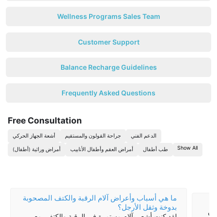
Wellness Programs Sales Team
Customer Support
Balance Recharge Guidelines
Frequently Asked Questions
Free Consultation
الدعم الفني
جراحة القولون والمستقيم
أشعة الجهاز الحركي
Show All
طب أطفال
أمراض العقم وأطفال الأنابيب
أمراض وراثية (أطفال)
ما هي أسباب وأعراض آلام الرقبة والكتف المصحوبة
بدوخة وثقل الأرجل؟
أن
لقد كنت أشعر بآلام مستمرة في الرقبة والكتف، مع