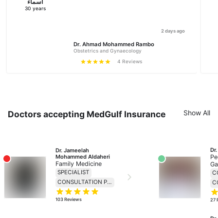
اسماء
30
years
2 days ago
Dr. Ahmad Mohammed Rambo
Obstetrics and Gynaecology
4
Reviews
Show All
Doctors accepting MedGulf Insurance
Dr.
Dr. Jameelah 
Mohammed Aldaheri
Pe
Family Medicine
Ga
SPECIALIST
C
CONSULTATION PRICE 69
103
Reviews
27