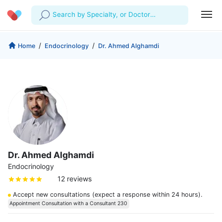
Search by Specialty, or Doctor
Name
Profile
Company
/
/
Home
Endocrinology
Dr. Ahmed Alghamdi
My Consults
About us
For Doctors
For Corporates
Our Blog
Prescriptions
Medical Articles
Lab Tests
Favourites
Dr. Ahmed Alghamdi
Log Out
Endocrinology
12 reviews
Accept new consultations (expect a response within 24 hours).
Appointment Consultation with a Consultant 230