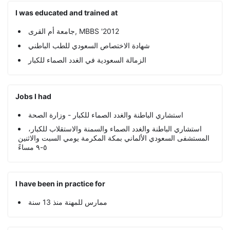
I was educated and trained at
جامعة أم القرى, MBBS '2012
شهادة الاختصاص السعودي للطب الباطني
الزمالة السعودية في الغدد الصماء للكبار
Jobs I had
استشاري الباطنة والغدد الصماء للكبار - وزارة الصحة
استشاري الباطنة والغدد الصماء والسمنة والاستقلاب للكبار،
المستشفى السعودي الألماني بمكة المكرمة يومي السبت والاثنين
٥-٩ مساءً
I have been in practice for
ممارس للمهنة منذ 13 سنة