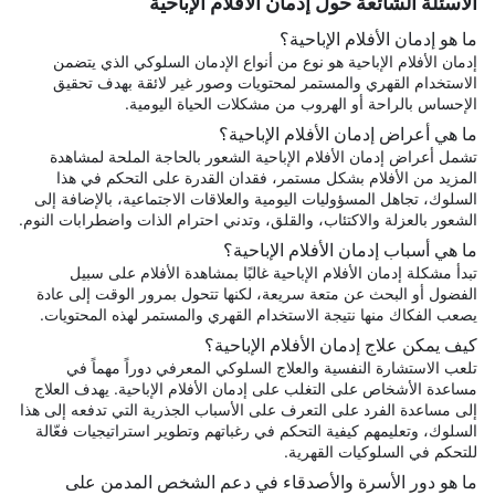
الأسئلة الشائعة حول إدمان الأفلام الإباحية
ما هو إدمان الأفلام الإباحية؟
إدمان الأفلام الإباحية هو نوع من أنواع الإدمان السلوكي الذي يتضمن
الاستخدام القهري والمستمر لمحتويات وصور غير لائقة بهدف تحقيق
الإحساس بالراحة أو الهروب من مشكلات الحياة اليومية.
ما هي أعراض إدمان الأفلام الإباحية؟
تشمل أعراض إدمان الأفلام الإباحية الشعور بالحاجة الملحة لمشاهدة
المزيد من الأفلام بشكل مستمر، فقدان القدرة على التحكم في هذا
السلوك، تجاهل المسؤوليات اليومية والعلاقات الاجتماعية، بالإضافة إلى
الشعور بالعزلة والاكتئاب، والقلق، وتدني احترام الذات واضطرابات النوم.
ما هي أسباب إدمان الأفلام الإباحية؟
تبدأ مشكلة إدمان الأفلام الإباحية غالبًا بمشاهدة الأفلام على سبيل
الفضول أو البحث عن متعة سريعة، لكنها تتحول بمرور الوقت إلى عادة
يصعب الفكاك منها نتيجة الاستخدام القهري والمستمر لهذه المحتويات.
كيف يمكن علاج إدمان الأفلام الإباحية؟
تلعب الاستشارة النفسية والعلاج السلوكي المعرفي دوراً مهماً في
مساعدة الأشخاص على التغلب على إدمان الأفلام الإباحية. يهدف العلاج
إلى مساعدة الفرد على التعرف على الأسباب الجذرية التي تدفعه إلى هذا
السلوك، وتعليمهم كيفية التحكم في رغباتهم وتطوير استراتيجيات فعّالة
للتحكم في السلوكيات القهرية.
ما هو دور الأسرة والأصدقاء في دعم الشخص المدمن على