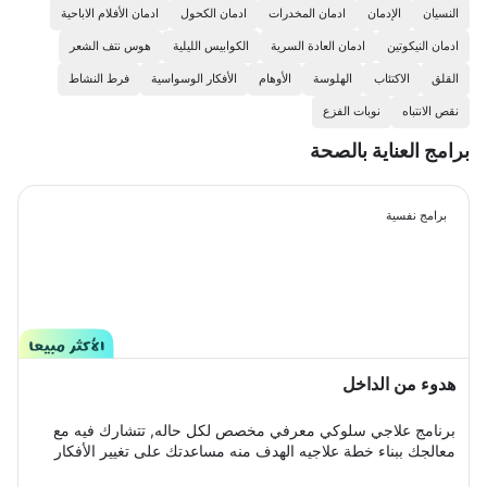
النسيان
الإدمان
ادمان المخدرات
ادمان الكحول
ادمان الأفلام الاباحية
ادمان النيكوتين
ادمان العادة السرية
الكوابيس الليلية
هوس نتف الشعر
القلق
الاكتئاب
الهلوسة
الأوهام
الأفكار الوسواسية
فرط النشاط
نقص الانتباه
نوبات الفزع
برامج العناية بالصحة
برامج نفسية
هدوء من الداخل
برنامج علاجي سلوكي معرفي مخصص لكل حاله, تتشارك فيه مع
معالجك ببناء خطة علاجيه الهدف منه مساعدتك على تغيير الأفكار
والمعتقدات السلبية التي تؤدي إلى القلق.والتغلب على اي مخاوف