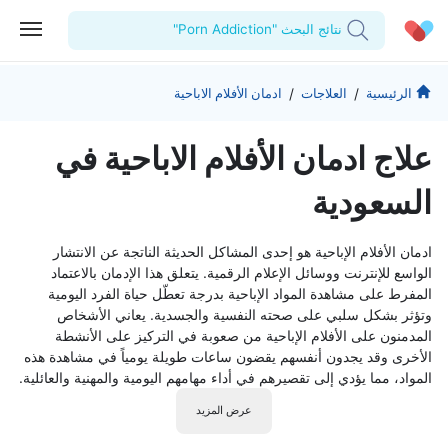
نتائج البحث "Porn Addiction"
الحساب الشخصي
الشركة
/
/
الرئيسية
العلاجات
ادمان الأفلام الاباحية
استشاراتي
من نحن؟
للأطباء
علاج ادمان الأفلام الاباحية في
الوصفات الطبية
للمنشآت
المدونة
السعودية
اختبارات المعمل
المقالات الطبية
ادمان الأفلام الإباحية هو إحدى المشاكل الحديثة الناتجة عن الانتشار
المفضلة
الواسع للإنترنت ووسائل الإعلام الرقمية. يتعلق هذا الإدمان بالاعتماد
المفرط على مشاهدة المواد الإباحية بدرجة تعطّل حياة الفرد اليومية
تسجيل الخروج
وتؤثر بشكل سلبي على صحته النفسية والجسدية. يعاني الأشخاص
المدمنون على الأفلام الإباحية من صعوبة في التركيز على الأنشطة
الأخرى وقد يجدون أنفسهم يقضون ساعات طويلة يومياً في مشاهدة هذه
المواد، مما يؤدي إلى تقصيرهم في أداء مهامهم اليومية والمهنية والعائلية.
عرض المزيد