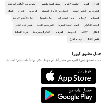
الأرق
التوتر
تشتت الانتباه
ضعف الثقة بالنفس
الخوف من الأماكن المرتفعة
الخوف من الأماكن العامة
الخوف من الأماكن الضيقة
الإحباط
الحزن
الشك
النسيان
الإدمان
ادمان المخدرات
ادمان الكحول
ادمان الأفلام الاباحية
ادمان النيكوتين
ادمان العادة السرية
الكوابيس الليلية
هوس نتف الشعر
القلق
الاكتئاب
الهلوسة
الأوهام
الأفكار الوسواسية
فرط النشاط
نقص الانتباه
نوبات الفزع
حمل تطبيق كيورا
حمل تطبيق كيورا اليوم من متجر أبل أو جوجل بلاي، وابدأ باستشارة أطبائنا.