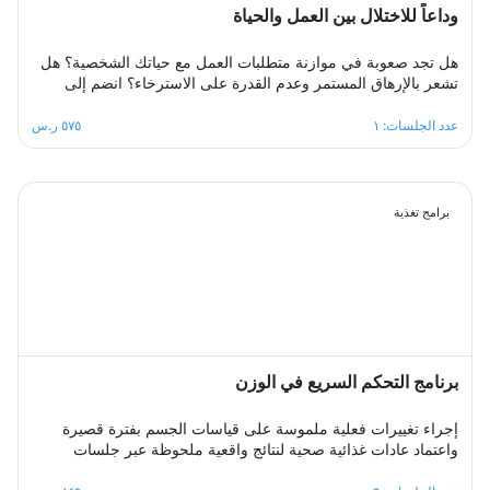
وداعاً للاختلال بين العمل والحياة
هل تجد صعوبة في موازنة متطلبات العمل مع حياتك الشخصية؟ هل
تشعر بالإرهاق المستمر وعدم القدرة على الاسترخاء؟ انضم إلى
مجموعة الدعم الجماعي المصممة لمساعدتك على استعادة التوازن،
من خلال مشاركة تجاربك مع الآخرين، تبادل الحلول، وتطبيق
عدد الجلسات: ١
٥٧٥ ر.س
استراتيجيات فعالة لتحقيق الانسجام بين العمل والحياة في بيئة
داعمة ومحفزة.
برامج تغذية
برنامج التحكم السريع في الوزن
إجراء تغييرات فعلية ملموسة على قياسات الجسم بفترة قصيرة
واعتماد عادات غذائية صحية لنتائج واقعية ملحوظة عبر جلسات
أسبوعية متتابعة توفر بيئة سريعة التغيير يتعلم فيها المشترك عادات