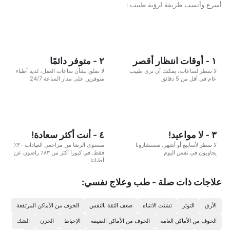
أسرع وأنسب طريقة لرؤية طبيب :
١ - أوقات انتظار أقصر
٢ - متوفر دائمًا
لا تنتظر لساعات، يمكنك أن ترى طبيب
لا تقلق بشأن ساعات العمل، لدينا أطباء
عام في أقل من 5 دقائق
متوفرين على مدار الساعة 24/7
٣ - لا مواعيد!
٤ - أنت أكثر سعادة!
لا تنتظر لأسابيع أو أشهر، مستشارونا
مستوى الرضا من مراجعي العيادات ٣٠٪
يجاوبون في نفس اليوم
فقط. في كيورا أكثر من ٨٣٪ راضون عن
أطبائنا
علاجات ذات صلة - طب وعلاج نفسي:
الأرق
التوتر
تشتت الانتباه
ضعف الثقة بالنفس
الخوف من الأماكن المرتفعة
الخوف من الأماكن العامة
الخوف من الأماكن الضيقة
الإحباط
الحزن
الشك