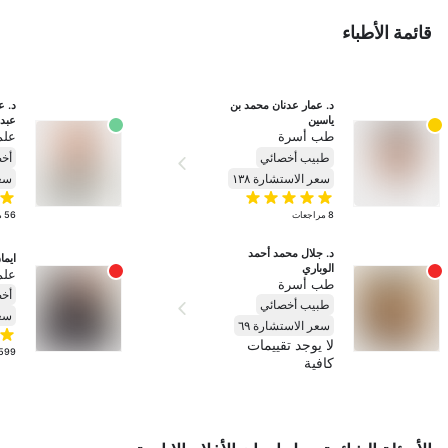
قائمة الأطباء
د. عمار عدنان محمد بن 
ياسين
عبدا
طب أسرة
علم
طبيب أخصائي
أخ
سعر الاستشارة ١٣٨
سعر
8
مراجعات
56
م
د. جلال محمد أحمد 
ايما
الوباري
علم
طب أسرة
أخ
طبيب أخصائي
سعر
سعر الاستشارة ٦٩
لا يوجد تقييمات
599
كافية