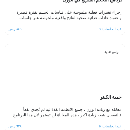
إجراء تغييرات فعلية ملموسة على قياسات الجسم بفترة قصيرة
واعتماد عادات غذائية صحية لنتائج واقعية ملحوظة عبر جلسات
أسبوعية متتابعة توفر بيئة سريعة التغيير يتعلم فيها المشترك عادات
غذائية جديدة ويتابع برامج حميات يكتسب منها مهارات التنظيم
عدد الجلسات: ٦
٨٤٩ ر.س
الصحي للمتناول الغذائي اليومي بما يتناسب مع حاجات جسمه من
السعرات الحرارية والمغذيات اللازمة، بإدارة ممتازة لعملية تغيير
الوزن.
برامج تغذية
حمية الكيتو
معاناة مع زيادة الوزن ، جميع الانظمه الغذذائية لم تُجدي نفعاً
فالنقصان يتبعه زيادة اكبر ، هذه المعاناة لن تستمر لان هذا البرنامج
مصمم بطريقة احترافية وبشكل صحيح وعلى اسس علمية لجعل
وصولك للهدف ممكن ودون اي اضرار صحية مع ثبات على اسلوب
عدد الجلسات: ٥
٦٢٨ ر.س