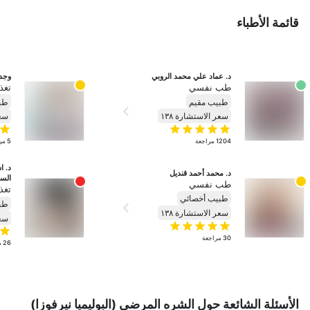
قائمة الأطباء
د. عماد علي محمد الروبي
وجدا
طب نفسي
تغذ
طبيب مقيم
طب
سعر الاستشارة ١٣٨
سعر
1204
مراجعة
5
مر
د. محمد أحمد قنديل
الس
طب نفسي
تغذ
طبيب أخصائي
طب
سعر الاستشارة ١٣٨
سعر
30
مراجعة
26
م
الأسئلة الشائعة حول الشره المرضي (البوليميا نيرفوزا)