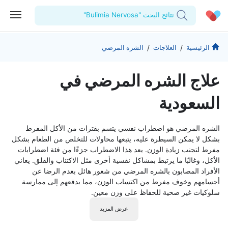
نتائج البحث "Bulimia Nervosa"
الحساب الشخصي
الشركة
/
/
الرئيسية
العلاجات
الشره المرضي
استشاراتي
من نحن؟
للأطباء
علاج الشره المرضي في
الوصفات الطبية
للمنشآت
المدونة
السعودية
اختبارات المعمل
المقالات الطبية
الشره المرضي هو اضطراب نفسي يتسم بفترات من الأكل المفرط
المفضلة
بشكل لا يمكن السيطرة عليه، يتبعها محاولات للتخلص من الطعام بشكل
مفرط لتجنب زيادة الوزن. يعد هذا الاضطراب جزءًا من فئة اضطرابات
تسجيل الخروج
الأكل، وغالبًا ما يرتبط بمشاكل نفسية أخرى مثل الاكتئاب والقلق. يعاني
الأفراد المصابون بالشره المرضي من شعور هائل بعدم الرضا عن
أجسامهم وخوف مفرط من اكتساب الوزن، مما يدفعهم إلى ممارسة
سلوكيات غير صحية للحفاظ على وزن معين.
عرض المزيد