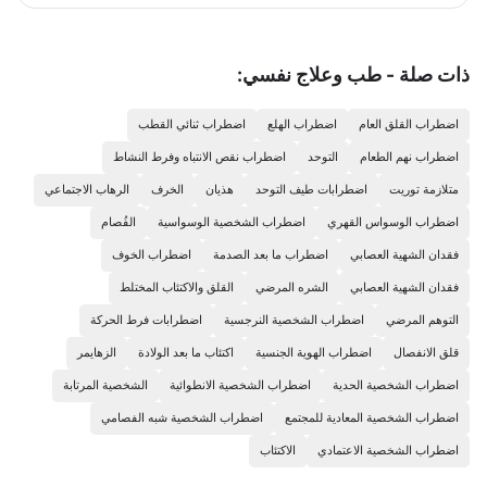
حياة صحي ومتوازن ، هذا البرنامج الغذائي مكون من خمس جلسات
اسبوعية، سيكون مشوارك ممتع ومثير خال من اي تبعات نفسيه ربما
يخلفها اي نظام حمية آخر .
ذات صلة - طب وعلاج نفسي:
اضطراب القلق العام
اضطراب الهلع
اضطراب ثنائي القطب
اضطراب نهم الطعام
التوحد
اضطراب نقص الانتباه وفرط النشاط
متلازمة توريت
اضطرابات طيف التوحد
هذيان
الخرف
الرهاب الاجتماعي
اضطراب الوسواس القهري
اضطراب الشخصية الوسواسية
الفُصام
فقدان الشهية العصابي
اضطراب ما بعد الصدمة
اضطراب الخوف
فقدان الشهية العصابي
الشره المرضي
القلق والاكتئاب المختلط
التوهم المرضي
اضطراب الشخصية النرجسية
اضطرابات فرط الحركة
قلق الانفصال
اضطراب الهوية الجنسية
اكتئاب ما بعد الولادة
الزهايمر
اضطراب الشخصية الحدية
اضطراب الشخصية الانطوائية
الشخصية المرتابة
اضطراب الشخصية المعادية للمجتمع
اضطراب الشخصية شبه الفصامي
اضطراب الشخصية الاعتمادي
الاكتئاب