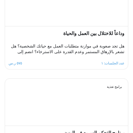
وداعاً للاختلال بين العمل والحياة
هل تجد صعوبة في موازنة متطلبات العمل مع حياتك الشخصية؟ هل
تشعر بالإرهاق المستمر وعدم القدرة على الاسترخاء؟ انضم إلى
مجموعة الدعم الجماعي المصممة لمساعدتك على استعادة التوازن،
من خلال مشاركة تجاربك مع الآخرين، تبادل الحلول، وتطبيق
عدد الجلسات: ١
٥٧٥ ر.س
استراتيجيات فعالة لتحقيق الانسجام بين العمل والحياة في بيئة
داعمة ومحفزة.
برامج تغذية
برنامج التحكم السريع في الوزن