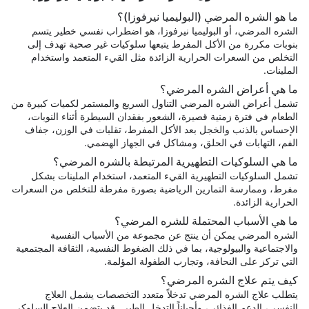
ما هو الشره المرضي (البوليميا نيرفوزا)؟
الشره المرضي، أو البوليميا نيرفوزا، هو اضطراب نفسي خطير يتسم
بنوبات مكررة من الأكل المفرط يتبعها سلوكيات غير صحية تهدف إلى
التخلص من السعرات الحرارية الزائدة مثل القيء المتعمد واستخدام
الملينات.
ما هي أعراض الشره المرضي؟
تشمل أعراض الشره المرضي التناول السريع والمستمر لكميات كبيرة من
الطعام في فترة زمنية قصيرة، الشعور بفقدان السيطرة أثناء النوبات،
الإحساس بالذنب والخجل بعد الأكل المفرط، تقلبات في الوزن، جفاف
الفم، التهابات في الحلق، ومشاكل في الجهاز الهضمي.
ما هي السلوكيات التطهيرية المرتبطة بالشره المرضي؟
تشمل السلوكيات التطهيرية القيء المتعمد، استخدام الملينات بشكل
مفرط، وممارسة التمارين الرياضية بصورة مفرطة للتخلص من السعرات
الحرارية الزائدة.
ما هي الأسباب المحتملة للشره المرضي؟
الشره المرضي يمكن أن ينتج عن مجموعة من الأسباب النفسية
والاجتماعية والبيولوجية، بما في ذلك الضغوط النفسية، الثقافة المجتمعية
التي تركز على النحافة، وتجارب الطفولة المؤلمة.
كيف يتم علاج الشره المرضي؟
يتطلب علاج الشره المرضي تدخلاً متعدد التخصصات يشمل العلاج
النفسي، الدعم الغذائي، وأحياناً التدخل الطبي. قد يتضمن العلاج السلوكي