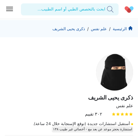
ابحث بالتخصص الطبي أو اسم الطبيب...
الحساب الشخصي
الشركة
/
/
الرئيسية
علم نفس
ذكرى يحيى الشريف
استشاراتي
من نحن؟
للأطباء
الوصفات الطبية
للمنشآت
المدونة
اختبارات المعمل
المقالات الطبية
المفضلة
تسجيل الخروج
ذكرى يحيى الشريف
علم نفس
٣٠٢ تقييم
أستقبل استشارات جديدة (توقع الإستجابة خلال 24 ساعة).
استشارة بحجز موعد عن بعد مع - أخصائي غير طبيب ١٣٨