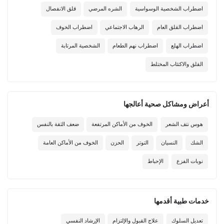
اضطراب الشخصية الوسواسية
الشره المرضي
قلق الانفصال
اضطراب القلق العام
الرهاب الاجتماعي
اضطراب الخوف
اضطراب الهلع
اضطراب نهم الطعام
الشخصية المرتابة
القلق والاكتئاب المختلط
أعراض ومشاكل صحية أعالجها
هوس نتف الشعر
الخوف من الأماكن المرتفعة
ضعف الثقة بالنفس
الشك
النسيان
التوتر
الحزن
الخوف من الأماكن العامة
نوبات الفزع
الإحباط
خدمات طبية أقدمها
تعديل السلوك
علاج القبول والإلتزام
الإرشاد النفسي