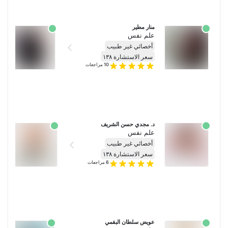
منار مطير
أ
علم نفس
ع
أخصائي غير طبيب
سعر الاستشارة ١٣٨
10
مراجعات
د. مجدي حسن الشريف
د.
علم نفس
ع
أخصائي غير طبيب
أ
سعر الاستشارة ١٣٨
س
6
مراجعات
عويض سلطان البقمي
ر