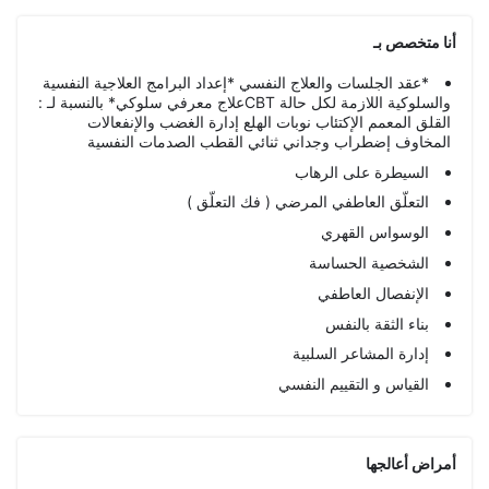
أنا متخصص بـ
*عقد الجلسات والعلاج النفسي *إعداد البرامج العلاجية النفسية
والسلوكية اللازمة لكل حالة CBTعلاج معرفي سلوكي* بالنسبة لـ :
القلق المعمم الإكتئاب نوبات الهلع إدارة الغضب والإنفعالات
المخاوف إضطراب وجداني ثنائي القطب الصدمات النفسية
السيطرة على الرهاب
التعلّق العاطفي المرضي ( فك التعلّق )
الوسواس القهري
الشخصية الحساسة
الإنفصال العاطفي
بناء الثقة بالنفس
إدارة المشاعر السلبية
القياس و التقييم النفسي
أمراض أعالجها