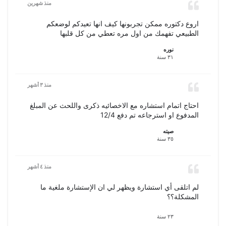
منذ شهرين
اروع دكتوره ممكن تجربونها كيف انها تعيدكم لوضعكم
الطبيعي تفهمك من اول مره تعطي من كل قلبها
نوره
٣١ سنة
منذ ٣ أشهر
احتاج اتمام استشاره مع الاخصائيه ذكرى واللحث عن المبلغ
المدفوع او استرجاعه تم دفع 12/4
صيته
٣٥ سنة
منذ ٤ أشهر
لم اتلقى أي استشارة ويظهر لي ان الإستشارة ملغية ما
المشكلة؟؟
٢٣ سنة