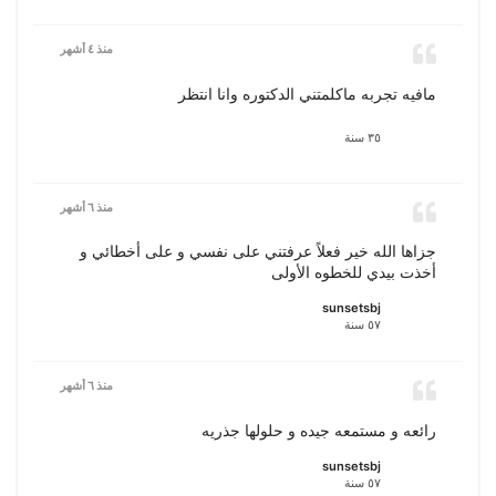
منذ ٤ أشهر
مافيه تجربه ماكلمتني الدكتوره وانا انتظر
٣٥ سنة
منذ ٦ أشهر
جزاها الله خير فعلاً عرفتني على نفسي و على أخطائي و
أخذت بيدي للخطوه الأولى
sunsetsbj
٥٧ سنة
منذ ٦ أشهر
رائعه و مستمعه جيده و حلولها جذريه
sunsetsbj
٥٧ سنة