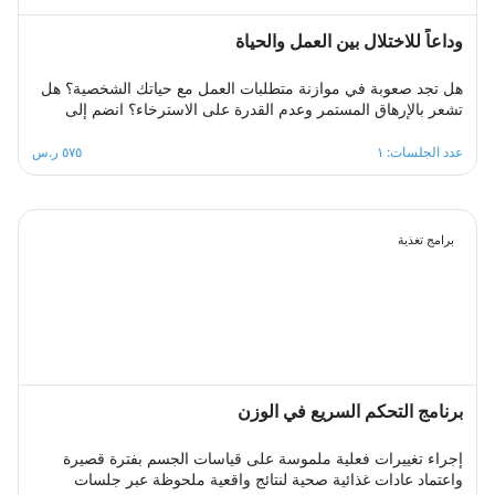
وداعاً للاختلال بين العمل والحياة
هل تجد صعوبة في موازنة متطلبات العمل مع حياتك الشخصية؟ هل
تشعر بالإرهاق المستمر وعدم القدرة على الاسترخاء؟ انضم إلى
مجموعة الدعم الجماعي المصممة لمساعدتك على استعادة التوازن،
من خلال مشاركة تجاربك مع الآخرين، تبادل الحلول، وتطبيق
عدد الجلسات: ١
٥٧٥ ر.س
استراتيجيات فعالة لتحقيق الانسجام بين العمل والحياة في بيئة
داعمة ومحفزة.
برامج تغذية
برنامج التحكم السريع في الوزن
إجراء تغييرات فعلية ملموسة على قياسات الجسم بفترة قصيرة
واعتماد عادات غذائية صحية لنتائج واقعية ملحوظة عبر جلسات