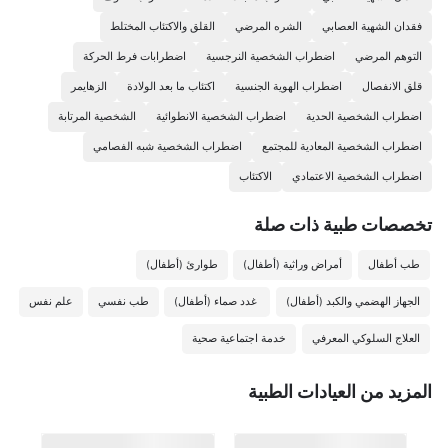
فقدان الشهية العصابي
الشره المرضي
القلق والاكتئاب المختلط
التوهم المرضي
اضطراب الشخصية النرجسية
اضطرابات فرط الحركة
قلق الانفصال
اضطراب الهوية الجنسية
اكتئاب ما بعد الولادة
الزهايمر
اضطراب الشخصية الحدية
اضطراب الشخصية الانطوائية
الشخصية المرتابة
اضطراب الشخصية المعادية للمجتمع
اضطراب الشخصية شبه الفصامي
اضطراب الشخصية الاعتمادي
الاكتئاب
تخصصات طبیة ذات صلة
طب أطفال
أمراض وراثية (أطفال)
طوارئ (أطفال)
الجهاز الهضمي والكبد (أطفال)
غدد صماء (أطفال)
طب نفسي
علم نفس
العلاج السلوكي المعرفي
خدمة اجتماعية صحية
المزيد من العيادات الطبية