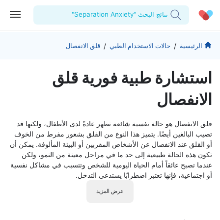
نتائج البحث "Separation Anxiety"
الحساب الشخصي
الشركة
/
/
الرئيسية
حالات الاستخدام الطبي
قلق الانفصال
استشاراتي
من نحن؟
للأطباء
استشارة طبية فورية قلق
الوصفات الطبية
للمنشآت
المدونة
الانفصال
اختبارات المعمل
المقالات الطبية
قلق الانفصال هو حالة نفسية شائعة تظهر عادةً لدى الأطفال، ولكنها قد
المفضلة
تصيب البالغين أيضًا. يتميز هذا النوع من القلق بشعور مفرط من الخوف
أو القلق عند الانفصال عن الأشخاص المقربين أو البيئة المألوفة. يمكن أن
تسجيل الخروج
تكون هذه الحالة طبيعية إلى حد ما في مراحل معينة من النمو، ولكن
عندما تصبح عائقاً أمام الحياة اليومية للشخص وتتسبب في مشاكل نفسية
أو اجتماعية، فإنها تعتبر اضطرابًا يستدعي التدخل.
عرض المزيد