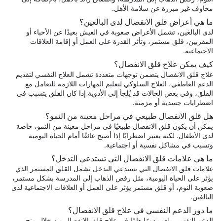
مخاوف غير مبررة عن سلامة الأهل.
ما هي أعراض قلق الانفصال لدى البالغين؟
لدى البالغين، تشمل الأعراض صعوبة في العيش بعيدًا عن الأحباء أو
المقربين، قلق مستمر، وتأثر القدرة على العمل أو إقامة العلاقات
الاجتماعية.
كيف يمكن علاج قلق الانفصال؟
علاج قلق الانفصال يتضمن توجهات متعددة تشمل العلاج النفسي لتقديم
الدعم العاطفي، العلاج السلوكي لتعليم المهارات اللازمة للتعامل مع
القلق، وفي بعض الحالات قد يُلجأ إلى الأدوية إذا كان القلق يتسبب في
اضطرابات جسدية أو مزمنة.
هل قلق الانفصال طبيعي في مراحل معينة من النمو؟
يمكن أن يكون قلق الانفصال طبيعيًا في مراحل معينة من النمو، خاصة
لدى الأطفال. لكنه يعتبر اضطرابًا إذا أصبح عائقًا أمام الحياة اليومية
وتسبب في مشاكل نفسية أو اجتماعية.
ما هي علامات قلق الانفصال التي تستدعي التدخل؟
علامات قلق الانفصال التي تستدعي التدخل تشمل القلق المستمر الذي
يؤثر على الحياة اليومية، مثل رفض الذهاب إلى المدرسة بشكل مستمر،
صعوبة النوم، أو قلق مستمر يؤثر على العمل أو العلاقات الاجتماعية لدى
البالغين.
ما دور الدعم النفسي في علاج قلق الانفصال؟
الدعم النفسي يلعب دورًا هامًا في علاج قلق الانفصال من خلال منح