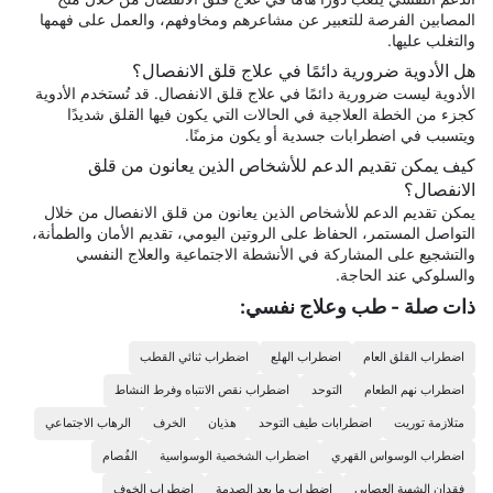
المصابين الفرصة للتعبير عن مشاعرهم ومخاوفهم، والعمل على فهمها
والتغلب عليها.
هل الأدوية ضرورية دائمًا في علاج قلق الانفصال؟
الأدوية ليست ضرورية دائمًا في علاج قلق الانفصال. قد تُستخدم الأدوية
كجزء من الخطة العلاجية في الحالات التي يكون فيها القلق شديدًا
ويتسبب في اضطرابات جسدية أو يكون مزمنًا.
كيف يمكن تقديم الدعم للأشخاص الذين يعانون من قلق
الانفصال؟
يمكن تقديم الدعم للأشخاص الذين يعانون من قلق الانفصال من خلال
التواصل المستمر، الحفاظ على الروتين اليومي، تقديم الأمان والطمأنة،
والتشجيع على المشاركة في الأنشطة الاجتماعية والعلاج النفسي
والسلوكي عند الحاجة.
ذات صلة - طب وعلاج نفسي:
اضطراب القلق العام
اضطراب الهلع
اضطراب ثنائي القطب
اضطراب نهم الطعام
التوحد
اضطراب نقص الانتباه وفرط النشاط
متلازمة توريت
اضطرابات طيف التوحد
هذيان
الخرف
الرهاب الاجتماعي
اضطراب الوسواس القهري
اضطراب الشخصية الوسواسية
الفُصام
فقدان الشهية العصابي
اضطراب ما بعد الصدمة
اضطراب الخوف