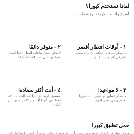
لماذا تستخدم كيورا؟
أسرع وأنسب طريقة لرؤية طبيب :
١ - أوقات انتظار أقصر
٢ - متوفر دائمًا
لا تنتظر لساعات، يمكنك أن ترى طبيب
لا تقلق بشأن ساعات العمل، لدينا أطباء
عام في أقل من 5 دقائق
متوفرين على مدار الساعة 24/7
٣ - لا مواعيد!
٤ - أنت أكثر سعادة!
لا تنتظر لأسابيع أو أشهر، مستشارونا
مستوى الرضا من مراجعي العيادات ٣٠٪
يجاوبون في نفس اليوم
فقط. في كيورا أكثر من ٨٣٪ راضون عن
أطبائنا
حمل تطبيق كيورا
حمل تطبيق كيورا اليوم من متجر أبل أو جوجل بلاي، وابدأ باستشارة أطبائنا.