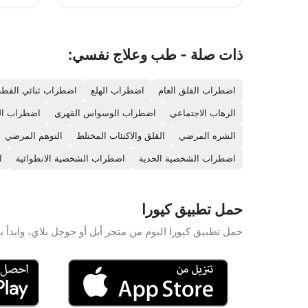
سريعة التغيير يتعلم فيها المشترك عادات
غذائية جديدة ويتابع برامج حميات يكتسب
منها مهارات التنظيم الصحي للمتناول
ثبات عل
الغذائي اليومي بما يتناسب مع حاجات
هذا الب
ذات صلة - طب وعلاج نفسي:
جسمه من السعرات الحرارية والمغذيات
جلسات ا
اللازمة، بإدارة ممتازة لعملية تغيير الوزن.
ومثير خا
اي نظام 
اضطراب القلق العام
اضطراب الهلع
اضطراب ثنائي القط
الرهاب الاجتماعي
اضطراب الوسواس القهري
اضطراب ال
الشره المرضي
القلق والاكتئاب المختلط
التوهم المرضي
اضطراب الشخصية الحدية
اضطراب الشخصية الانطوائية
ا
حمل تطبيق كيورا
حمل تطبيق كيورا اليوم من متجر أبل أو جوجل بلاي، وابدأ با