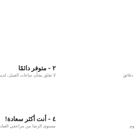
٢ - متوفر دائمًا
لا تقلق بشأن ساعات العمل، لدينا أ
٤ - أنت أكثر سعادة!
وم
مستوى الرضا من مراجعي العيادات ٣٠٪ فقط. في كيورا أكثر من ٨٣٪ راضون عن 