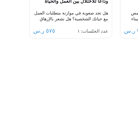
وداعاً للاختلال بين العمل والحياة
صص
هل تجد صعوبة في موازنة متطلبات العمل
ناء
مع حياتك الشخصية؟ هل تشعر بالإرهاق
المستمر وعدم القدرة على الاسترخاء؟
٥٧٥ ر.س
ن تلك
انضم إلى مجموعة الدعم الجماعي
عدد الجلسات: ١
حزن
المصممة لمساعدتك على استعادة التوازن،
من خلال مشاركة تجاربك مع الآخرين،
ستعادة
تبادل الحلول، وتطبيق استراتيجيات فعالة
رفع
لتحقيق الانسجام بين العمل والحياة في
بيئة داعمة ومحفزة.
ليه
بك
ي نوبات
ة