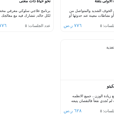
الأولى بثقة
نحو حياة ذات معنى
 الخوف الشديد والمتواصل من
برنامج علاجي سلوكي معرفي مخ
 نشاطات معينة عند حدوثها أو
لكل حاله, تتشارك فيه مع معالجك بب
 التفكير فيها يحول الحياة إلى
خطة علاجية منظمه على مدى سبع
٧٧٦ ر.س
٧٧٦ ر.س
 مشاعر الضيق والتعب والأسى,
جلسات لمساعدتك على التخلص م
لسات: ٥
عدد الجلسات: ٥
اعرك ولذلك صممنا لك برنامج
الافكار السلبية ومشاعر الاسى وال
لوكي معرفي مخصص يُحدد بعد
والاحباط، ستكون قادرا على رفع
جلسة التقييم الأولى ويتم العلاج
استبصارك الذاتي وفهم مشاعرك وا
 جلسات نفسية أسبوعية يتم
نظرتك لنفسك وللحياة وللمستقبل و
غذية
تباعًا حتى الوصول للنتيجة
ثقتك بنفسك لتخطي ازمتك النفسيه
, يهدف البرنامج لمساعدتك على
والتغلب على تلك الصراعات الداخ
متك مع القلق والسيطرة على
ومشاعر الذنب ومحو تلك النظرة
وأفكارك التسلطية عن طريق
السوداوية ،معالجك سيكون الى جان
ط التفكير ورفع الثقة بالنفس
خطوة بخطوة ليساعدك على تخط
على كل تلك المخاوف والأفكار من
الاكتئاب والتعامل مع ضغوطات الحيا
طلاق لمستقبل أكثر راحة وسعادة.
المختلفه .
كيتو
معاناة مع زيادة الوزن ، جميع الانظمه
 لم تُجدي نفعاً فالنقصان يتبعه
بر ، هذه المعاناة لن تستمر لان هذا
٦٢٨ ر.س
البرنامج مصمم بطريقة احترافية وبشكل
لسات: ٥