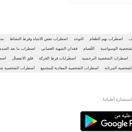
صحيح وعلى اسس علمية لجعل وصولك
للهدف ممكن ودون اي اضرار صحية مع
ى اسلوب حياة صحي ومتوازن ،
رنامج الغذائي مكون من خمس
سبوعية، سيكون مشوارك ممتع
ل من اي تبعات نفسيه ربما يخلفها
حمية آخر .
ب
اضطراب نهم الطعام
التوحد
اضطراب نقص الانتباه وفرط النشاط
متل
شخصية الوسواسية
الفُصام
فقدان الشهية العصابي
اضطراب ما بعد الصدم
اضطراب الشخصية النرجسية
اضطرابات فرط الحركة
قلق الانفصال
اضطر
لشخصية المرتابة
اضطراب الشخصية المعادية للمجتمع
اضطراب الشخصية شب
ستشارة أطبائنا.