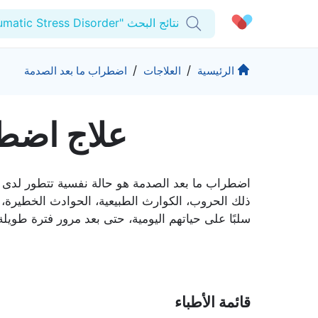
نتائج البحث "Post-Traumatic Stress Disorder"
الحساب الشخصي
الشركة
/
/
الرئيسية
العلاجات
اضطراب ما بعد الصدمة
استشاراتي
من نحن؟
علاج اضطر
المنتجات والحلول
الوصفات الطبية
للمنشآت
اختبارات المعمل
التأمين
المقالات الطبية
المزيد
اضطراب ما بعد الصدمة هو حالة نفسية تتطور لدى 
المفضلة
الرعاية المتقدمة
ذلك الحروب، الكوارث الطبيعية، الحوادث الخطيرة، 
سلبًا على حياتهم اليومية، حتى بعد مرور فترة طويل
برامج العناية بالصحة
تسجيل الخروج
المراكز الطبية
تواصل
حقوق التأليف والنشر كيورا ©2026
قائمة الأطباء