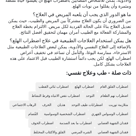
والأدوية، يمكن للأشخاص المصابين باضطراب الهلع أن يعيشوا حياة نشطة
ومثمرة وأن يقللوا من نوبات الهلع.
ما هو الدور الذي يجب أن يلعبه المريض في العلاج؟
من الضروري أن يكون العلاج مشتركاً بين المريض والطبيب، حيث يمكن
تعديل العلاج بناءً على الحالة الفردية لكل مريض. الالتزام بخطة العلاج
والمشاركة الفعالة مع الطبيب أمران مهمان لتحقيق أفضل النتائج.
هل يمكن استخدام العلاجات الطبيعية في علاج اضطراب الهلع؟
بالإضافة إلى العلاج النفسي والأدوية، يمكن لبعض العلاجات الطبيعية مثل
الاسترخاء، ممارسة اليوغا، والتأمل أن تساعد في تخفيف أعراض
اضطراب الهلع. لكن يجب دائماً استشارة الطبيب قبل الاعتماد على هذه
العلاجات بشكل كامل.
ذات صلة - طب وعلاج نفسي:
اضطراب القلق العام
اضطراب الهلع
اضطراب ثنائي القطب
اضطراب نهم الطعام
التوحد
اضطراب نقص الانتباه وفرط النشاط
متلازمة توريت
اضطرابات طيف التوحد
هذيان
الخرف
الرهاب الاجتماعي
اضطراب الوسواس القهري
اضطراب الشخصية الوسواسية
الفُصام
فقدان الشهية العصابي
اضطراب ما بعد الصدمة
اضطراب الخوف
فقدان الشهية العصابي
الشره المرضي
القلق والاكتئاب المختلط