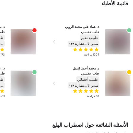
قائمة الأطباء
د. عماد علي محمد الروبي
د. م
طب نفسي
طب
طبيب مقيم
طب
سعر الاستشارة ١٣٨
سعر
1204
مراجعة
173
د. محمد أحمد قنديل
د. ع
طب نفسي
طب 
طبيب أخصائي
طب
سعر الاستشارة ١٣٨
سعر
30
مراجعة
11
مر
الأسئلة الشائعة حول اضطراب الهلع