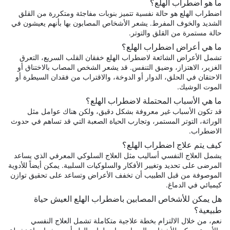
ما هو اضطراب الهلع؟
اضطراب الهلع هو حالة نفسية تتميز بنوبات مفاجئة ومتكررة من القلق
الشديد والخوف المفرط. يشعر الأشخاص المصابون بها بأنهم يعيشون في
حالة مستمرة من القلق والتوتر.
ما هي أعراض اضطراب الهلع؟
تشمل الأعراض الشائعة لاضطراب الهلع خفقان القلب السريع، التعرق
الغزير، الاهتزاز، وضيق التنفس. قد يشعر الشخص المصاب بالاختناق أو
الاحتقان في الحلق، الدوار أو الدوخة، والاقتراب من فقدان السيطرة أو
الموت الوشيك.
ما هي الأسباب المحتملة لاضطراب الهلع؟
قد تكون الأسباب غير معروفة بشكل دقيق، ولكن هناك عوامل مثل
الوراثة، التوتر المستمر، وتجارب الحياة الصعبة التي قد تساهم في حدوث
الاضطراب.
كيف يتم علاج اضطراب الهلع؟
يشمل العلاج النفسي أساليب مثل العلاج السلوكي المعرفي الذي يساعد
المرضى على تحديد وتغيير الأفكار والسلوكيات السلبية. يمكن أيضاً للأدوية
الموصوفة من قبل الطبيب أن تخفف الأعراض وتساعد على تحقيق توازن
كيميائي في الدماغ.
هل يمكن للأشخاص المصابين باضطراب الهلع العيش حياة
طبيعية؟
نعم، من خلال الالتزام بخطة علاجية متكاملة تشمل العلاج النفسي