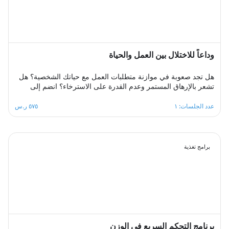
وداعاً للاختلال بين العمل والحياة
هل تجد صعوبة في موازنة متطلبات العمل مع حياتك الشخصية؟ هل
تشعر بالإرهاق المستمر وعدم القدرة على الاسترخاء؟ انضم إلى
مجموعة الدعم الجماعي المصممة لمساعدتك على استعادة التوازن،
من خلال مشاركة تجاربك مع الآخرين، تبادل الحلول، وتطبيق
عدد الجلسات: ١
٥٧٥ ر.س
استراتيجيات فعالة لتحقيق الانسجام بين العمل والحياة في بيئة
داعمة ومحفزة.
برامج تغذية
برنامج التحكم السريع في الوزن