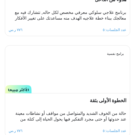
برنامج علاجي سلوكي معرفي مخصص لكل حاله, تتشارك فيه مع
معالجك ببناء خطة علاجيه الهدف منه مساعدتك على تغيير الأفكار
والمعتقدات السلبية التي تؤدي إلى القلق.والتغلب على اي مخاوف
اوشك يعتريك ، معالجك سيكون الى جانبك خطوة بخطوة ليساعدك
عدد الجلسات: ٥
٧٧٦ ر.س
على تخطي ازمة التوتر والقلق المفرط لتعود لك الطمأنينة
والاستقرار النفسي.
برامج نفسية
الخطوة الأولى بثقة
حالة من الخوف الشديد والمتواصل من مواقف أو نشاطات معينة
عند حدوثها أو حتى مجرد التفكير فيها يحول الحياة إلى كتلة من
مشاعر الضيق والتعب والأسى, ندرك مشاعرك ولذلك صممنا لك
برنامج علاجي سلوكي معرفي مخصص يُحدد بعد الخضوع لجلسة
عدد الجلسات: ٥
٧٧٦ ر.س