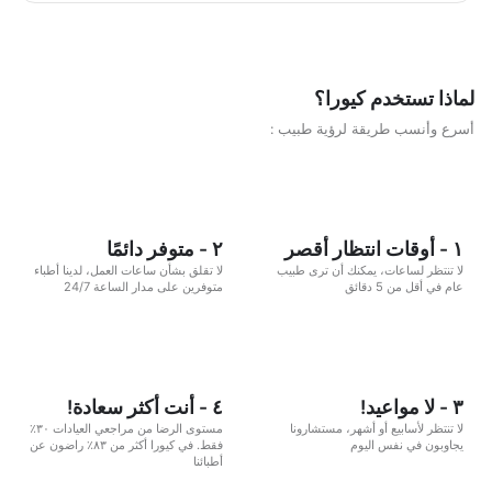
اسبوعية، سيكون مشوارك ممتع ومثير خال من اي تبعات نفسيه ربما
يخلفها اي نظام حمية آخر .
لماذا تستخدم كيورا؟
أسرع وأنسب طريقة لرؤية طبيب :
١ - أوقات انتظار أقصر
٢ - متوفر دائمًا
لا تنتظر لساعات، يمكنك أن ترى طبيب
لا تقلق بشأن ساعات العمل، لدينا أطباء
عام في أقل من 5 دقائق
متوفرين على مدار الساعة 24/7
٣ - لا مواعيد!
٤ - أنت أكثر سعادة!
لا تنتظر لأسابيع أو أشهر، مستشارونا
مستوى الرضا من مراجعي العيادات ٣٠٪
يجاوبون في نفس اليوم
فقط. في كيورا أكثر من ٨٣٪ راضون عن
أطبائنا