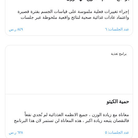
إجراء تغييرات فعلية ملموسة على قياسات الجسم بفترة قصيرة
واعتماد عادات غذائية صحية لنتائج واقعية ملحوظة عبر جلسات
أسبوعية متتابعة توفر بيئة سريعة التغيير يتعلم فيها المشترك عادات
غذائية جديدة ويتابع برامج حميات يكتسب منها مهارات التنظيم
عدد الجلسات: ٦
٨٤٩ ر.س
الصحي للمتناول الغذائي اليومي بما يتناسب مع حاجات جسمه من
السعرات الحرارية والمغذيات اللازمة، بإدارة ممتازة لعملية تغيير
الوزن.
برامج تغذية
حمية الكيتو
معاناة مع زيادة الوزن ، جميع الانظمه الغذذائية لم تُجدي نفعاً
فالنقصان يتبعه زيادة اكبر ، هذه المعاناة لن تستمر لان هذا البرنامج
مصمم بطريقة احترافية وبشكل صحيح وعلى اسس علمية لجعل
وصولك للهدف ممكن ودون اي اضرار صحية مع ثبات على اسلوب
عدد الجلسات: ٥
٦٢٨ ر.س
حياة صحي ومتوازن ، هذا البرنامج الغذائي مكون من خمس جلسات