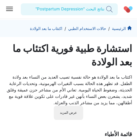
نتائج البحث "Postpartum Depression"
الحساب الشخصي
الشركة
/
/
الرئيسية
حالات الاستخدام الطبي
اكتئاب ما بعد الولادة
استشاراتي
من نحن؟
للأطباء
استشارة طبية فورية اكتئاب ما
الوصفات الطبية
للمنشآت
المدونة
بعد الولادة
اختبارات المعمل
المقالات الطبية
اكتئاب ما بعد الولادة هو حالة نفسية تصيب العديد من النساء بعد ولادة
المفضلة
الطفل. قد تظهر هذه الحالة بسبب التغيرات الهرمونية، وتحديات الرعاية
الحديثة، وضغوط الحياة اليومية. تعاني الأم من مشاعر حزن عميقة وقلق
تسجيل الخروج
شديد، يشعرن بعض النساء بأنهن غير قادرات على تكوين علاقة قوية مع
أطفالهن، مما يزيد من مشاعر الذنب والعزلة.
عرض المزيد
قائمة الأطباء