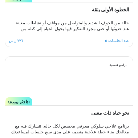
الخطوة الأولى بثقة
حالة من الخوف الشديد والمتواصل من مواقف أو نشاطات معينة
عند حدوثها أو حتى مجرد التفكير فيها يحول الحياة إلى كتلة من
مشاعر الضيق والتعب والأسى, ندرك مشاعرك ولذلك صممنا لك
برنامج علاجي سلوكي معرفي مخصص يُحدد بعد الخضوع لجلسة
عدد الجلسات: ٥
٧٧٦ ر.س
التقييم الأولى ويتم العلاج فيه عبر جلسات نفسية أسبوعية يتم تجديدها
تباعًا حتى الوصول للنتيجة المطلوبة, يهدف البرنامج لمساعدتك على
تخطي أزمتك مع القلق والسيطرة على مخاوفك وأفكارك التسلطية
عن طريق تعديل نمط التفكير ورفع الثقة بالنفس للتغلب على كل
برامج نفسية
تلك المخاوف والأفكار من أجل الانطلاق لمستقبل أكثر راحة وسعادة.
نحو حياة ذات معنى
برنامج علاجي سلوكي معرفي مخصص لكل حاله, تتشارك فيه مع
معالجك ببناء خطة علاجية منظمه على مدى سبع جلسات لمساعدتك
على التخلص من تلك الافكار السلبية ومشاعر الاسى والحزن