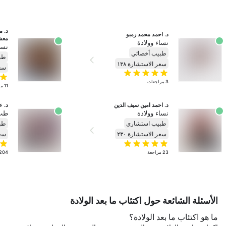
د. احمد محمد رمبو
معش
نساء وولادة
نسا
طبيب أخصائي
طب
سعر الاستشارة ١٣٨
سعر
3
مراجعات
11
مر
د. احمد امين سيف الدين
د. ع
نساء وولادة
طب
طبيب استشاري
طب
سعر الاستشارة ٢٣٠
سعر
23
مراجعة
204
الأسئلة الشائعة حول اكتئاب ما بعد الولادة
ما هو اكتئاب ما بعد الولادة؟