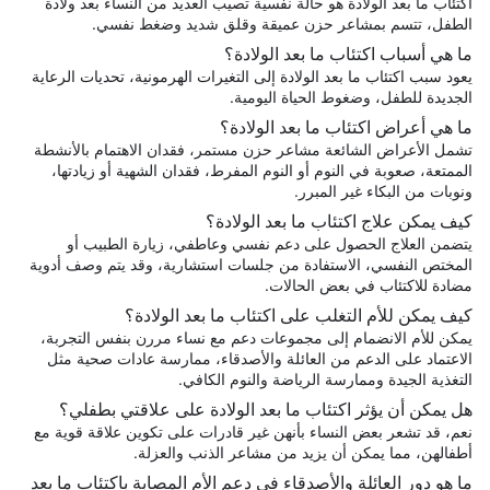
اكتئاب ما بعد الولادة هو حالة نفسية تصيب العديد من النساء بعد ولادة
الطفل، تتسم بمشاعر حزن عميقة وقلق شديد وضغط نفسي.
ما هي أسباب اكتئاب ما بعد الولادة؟
يعود سبب اكتئاب ما بعد الولادة إلى التغيرات الهرمونية، تحديات الرعاية
الجديدة للطفل، وضغوط الحياة اليومية.
ما هي أعراض اكتئاب ما بعد الولادة؟
تشمل الأعراض الشائعة مشاعر حزن مستمر، فقدان الاهتمام بالأنشطة
الممتعة، صعوبة في النوم أو النوم المفرط، فقدان الشهية أو زيادتها،
ونوبات من البكاء غير المبرر.
كيف يمكن علاج اكتئاب ما بعد الولادة؟
يتضمن العلاج الحصول على دعم نفسي وعاطفي، زيارة الطبيب أو
المختص النفسي، الاستفادة من جلسات استشارية، وقد يتم وصف أدوية
مضادة للاكتئاب في بعض الحالات.
كيف يمكن للأم التغلب على اكتئاب ما بعد الولادة؟
يمكن للأم الانضمام إلى مجموعات دعم مع نساء مررن بنفس التجربة،
الاعتماد على الدعم من العائلة والأصدقاء، ممارسة عادات صحية مثل
التغذية الجيدة وممارسة الرياضة والنوم الكافي.
هل يمكن أن يؤثر اكتئاب ما بعد الولادة على علاقتي بطفلي؟
نعم، قد تشعر بعض النساء بأنهن غير قادرات على تكوين علاقة قوية مع
أطفالهن، مما يمكن أن يزيد من مشاعر الذنب والعزلة.
ما هو دور العائلة والأصدقاء في دعم الأم المصابة باكتئاب ما بعد