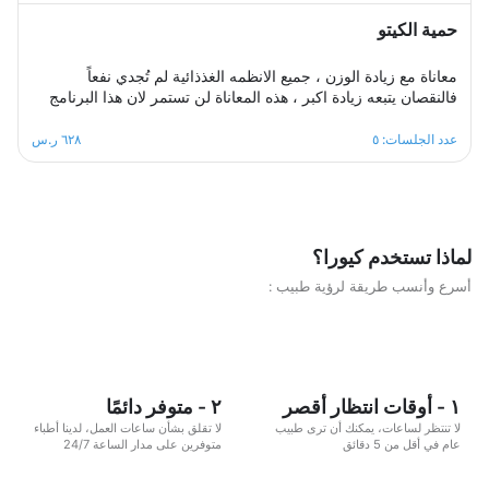
حمية الكيتو
معاناة مع زيادة الوزن ، جميع الانظمه الغذذائية لم تُجدي نفعاً
فالنقصان يتبعه زيادة اكبر ، هذه المعاناة لن تستمر لان هذا البرنامج
مصمم بطريقة احترافية وبشكل صحيح وعلى اسس علمية لجعل
وصولك للهدف ممكن ودون اي اضرار صحية مع ثبات على اسلوب
عدد الجلسات: ٥
٦٢٨ ر.س
حياة صحي ومتوازن ، هذا البرنامج الغذائي مكون من خمس جلسات
اسبوعية، سيكون مشوارك ممتع ومثير خال من اي تبعات نفسيه ربما
يخلفها اي نظام حمية آخر .
لماذا تستخدم كيورا؟
أسرع وأنسب طريقة لرؤية طبيب :
١ - أوقات انتظار أقصر
٢ - متوفر دائمًا
لا تنتظر لساعات، يمكنك أن ترى طبيب
لا تقلق بشأن ساعات العمل، لدينا أطباء
عام في أقل من 5 دقائق
متوفرين على مدار الساعة 24/7