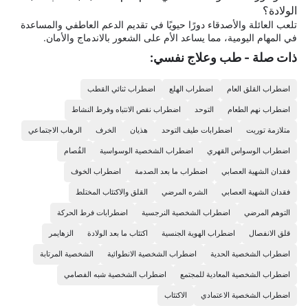
الولادة؟
تلعب العائلة والأصدقاء دورًا حيويًا في تقديم الدعم العاطفي والمساعدة
في المهام اليومية، مما يساعد الأم على الشعور بالاندماج والأمان.
ذات صلة - طب وعلاج نفسي:
اضطراب القلق العام
اضطراب الهلع
اضطراب ثنائي القطب
اضطراب نهم الطعام
التوحد
اضطراب نقص الانتباه وفرط النشاط
متلازمة توريت
اضطرابات طيف التوحد
هذيان
الخرف
الرهاب الاجتماعي
اضطراب الوسواس القهري
اضطراب الشخصية الوسواسية
الفُصام
فقدان الشهية العصابي
اضطراب ما بعد الصدمة
اضطراب الخوف
فقدان الشهية العصابي
الشره المرضي
القلق والاكتئاب المختلط
التوهم المرضي
اضطراب الشخصية النرجسية
اضطرابات فرط الحركة
قلق الانفصال
اضطراب الهوية الجنسية
اكتئاب ما بعد الولادة
الزهايمر
اضطراب الشخصية الحدية
اضطراب الشخصية الانطوائية
الشخصية المرتابة
اضطراب الشخصية المعادية للمجتمع
اضطراب الشخصية شبه الفصامي
اضطراب الشخصية الاعتمادي
الاكتئاب