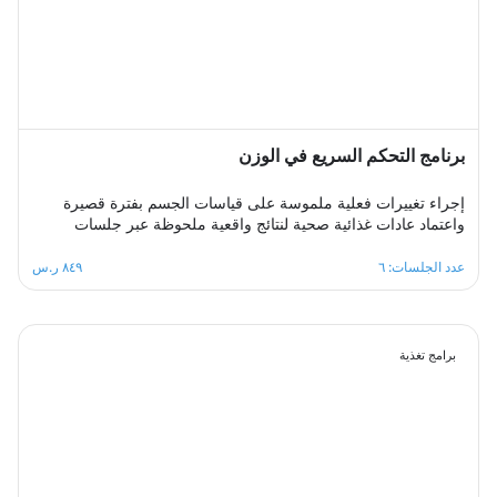
برنامج التحكم السريع في الوزن
إجراء تغييرات فعلية ملموسة على قياسات الجسم بفترة قصيرة
واعتماد عادات غذائية صحية لنتائج واقعية ملحوظة عبر جلسات
أسبوعية متتابعة توفر بيئة سريعة التغيير يتعلم فيها المشترك عادات
غذائية جديدة ويتابع برامج حميات يكتسب منها مهارات التنظيم
عدد الجلسات: ٦
٨٤٩ ر.س
الصحي للمتناول الغذائي اليومي بما يتناسب مع حاجات جسمه من
السعرات الحرارية والمغذيات اللازمة، بإدارة ممتازة لعملية تغيير
الوزن.
برامج تغذية