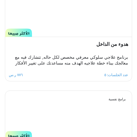
هدوء من الداخل
برنامج علاجي سلوكي معرفي مخصص لكل حاله, تتشارك فيه مع
معالجك ببناء خطة علاجيه الهدف منه مساعدتك على تغيير الأفكار
والمعتقدات السلبية التي تؤدي إلى القلق.والتغلب على اي مخاوف
اوشك يعتريك ، معالجك سيكون الى جانبك خطوة بخطوة ليساعدك
عدد الجلسات: ٥
٧٧٦ ر.س
على تخطي ازمة التوتر والقلق المفرط لتعود لك الطمأنينة
والاستقرار النفسي.
برامج نفسية