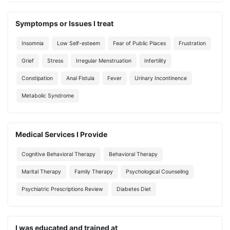
Symptomps or Issues I treat
Insomnia
Low Self-esteem
Fear of Public Places
Frustration
Grief
Stress
Irregular Menstruation
Infertility
Constipation
Anal Fistula
Fever
Urinary Incontinence
Metabolic Syndrome
Medical Services I Provide
Cognitive Behavioral Therapy
Behavioral Therapy
Marital Therapy
Family Therapy
Psychological Counseling
Psychiatric Prescriptions Review
Diabetes Diet
I was educated and trained at