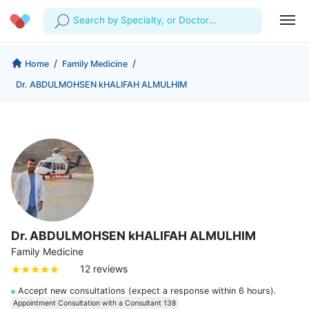
Search by Specialty, or Doctor
Name
Profile
Company
/
/
Home
Family Medicine
Dr. ABDULMOHSEN kHALIFAH ALMULHIM
My Consults
About us
For Doctors
For Corporates
Our Blog
Prescriptions
Medical Articles
Lab Tests
Favourites
Log Out
Dr. ABDULMOHSEN kHALIFAH ALMULHIM
Family Medicine
12 reviews
Accept new consultations (expect a response within 6 hours).
Appointment Consultation with a Consultant 138