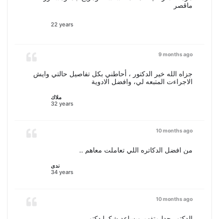
ماقصر
22 years
9 months ago
جزاه الله خير الدكتور ، أحاطني بكل تفاصيل حالتي وايش
الاجراءت المتبعه لي، وافضل الادوية
ملاك
32 years
10 months ago
من افضل الدكاتره اللي تعاملت معاهم ..
ندى
34 years
10 months ago
الدكتور جدا متفهم ويساعد شكرا دكتور