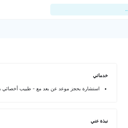
.
للأطباء
المدونة
المستشفيات
خدماتي
المنشآت
استشارة بحجز موعد عن بعد مع - طبيب أخصائي ١٣٨
العيادات
الدعم الفني
نبذة عني