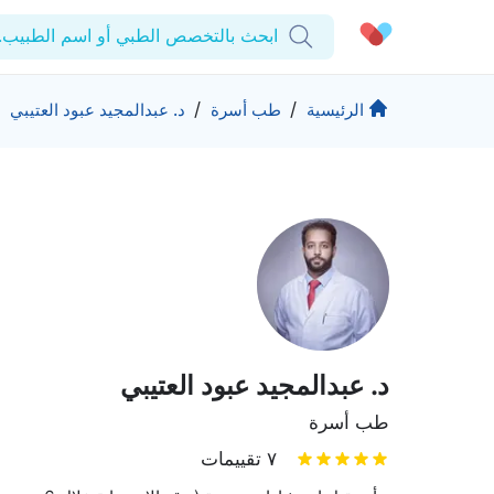
ابحث بالتخصص الطبي أو اسم الطبيب..
الحساب الشخصي
الشركة
/
/
الرئيسية
طب أسرة
د. عبدالمجيد عبود العتيبي
استشاراتي
من نحن؟
المنتجات والحلول
الوصفات الطبية
للمنشآت
اختبارات المعمل
التأمين
المقالات الطبية
المزيد
المفضلة
الرعاية المتقدمة
برامج العناية بالصحة
تسجيل الخروج
المراكز الطبية
د. عبدالمجيد عبود العتيبي
تواصل
حقوق التأليف والنشر كيورا ©2026
طب أسرة
٧ تقييمات