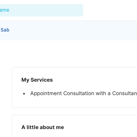
Name
 Sab
For Doctors
Our Blog
Hospitals
My Services
Facilities
Appointment Consultation with a Consulta
Categories
Support
A little about me