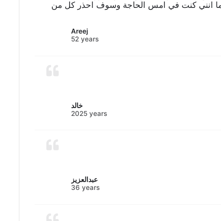
الطبيب لم يرد نهائيا لا اتصال ولا محادثة علما انني كنت في امس الحاجة وسوف احذر كل من
Areej
52 years
خالد
2025 years
عبدالعزيز
36 years