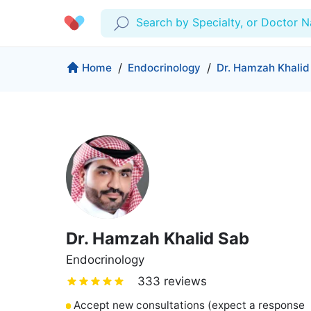
Search by Specialty, or Doctor 
Profile
Company
Home
/
Endocrinology
/
Dr. Hamzah Khalid
My Consults
About us
Production & Solutions
Prescriptions
For Corporates
Lab Tests
Insurance
Medical Articles
More
Favourites
Proactive Health
Wellness Programs
Medical Centers
Log Out
Dr. Hamzah Khalid Sab
Contact
Copyrights Cura ©2026
Endocrinology
333 reviews
Accept new consultations (expect a response