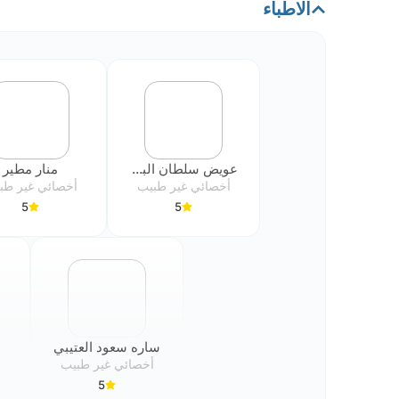
الاطباء
عويض سلطان البقمي
منار مطير
أخصائي غير طبيب
أخصائي غير طب
5
5
ساره سعود العتيبي
أخصائي غير طبيب
أ
5