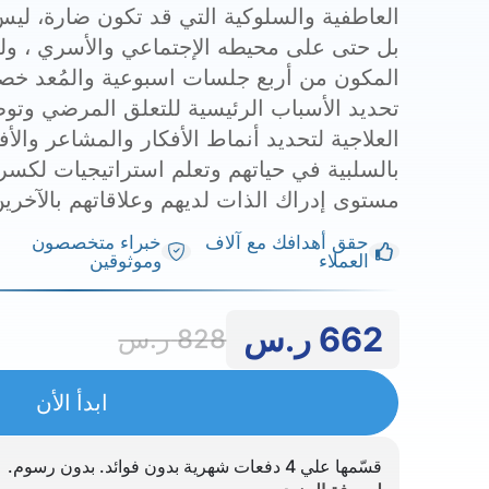
العاطفية والسلوكية التي قد تكون ضارة، 
بل حتى على محيطه الإجتماعي والأسري ، ولذا
المكون من أربع جلسات اسبوعية والمُعد خصي
تحديد الأسباب الرئيسية للتعلق المرضي وتو
العلاجية لتحديد أنماط الأفكار والمشاعر والأ
بالسلبية في حياتهم وتعلم استراتيجيات لكسر
مستوى إدراك الذات لديهم وعلاقاتهم بالآخرين
حقق أهدافك مع آلاف
خبراء متخصصون
العملاء
وموثوقين
662
ر.س
828
ر.س
ابدأ الأن
قسّمها علي 4 دفعات شهرية بدون فوائد. بدون رسوم.