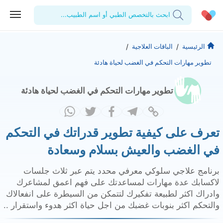
ابحث بالتخصص الطبي أو اسم الطبيب...
الحساب الشخصي
الشركة
/
/
الرئيسية
الباقات العلاجية
تطوير مهارات التحكم في الغضب لحياة هادئة
استشاراتي
من نحن؟
للأطباء
الوصفات الطبية
للمنشآت
المدونة
تطوير مهارات التحكم في الغضب لحياة هادئة
اختبارات المعمل
المقالات الطبية
تعرف على كيفية تطوير قدراتك في التحكم
المفضلة
في الغضب والعيش بسلام وسعادة
تسجيل الخروج
برنامج علاجي سلوكي معرفي محدد يتم عبر ثلاث جلسات
لاكسابك عدة مهارات لمساعدتك على فهم اعمق لمشاعرك
وادراك اكثر لطبيعة تفكيرك لتتمكن من السيطرة على انفعالاك
والتحكم اكثر بنوبات غضبك من اجل حياة اكثر هدوء واستقرار ..