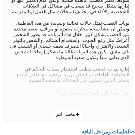
إدارتها بشكل صحيح قد يتسبب في مشاكل في العلاقات
الشخصية والأداء في مختلف المجالات مثل العمل أو المدرسة.
نوبات الغضب تمثل حالات فجائية وشديدة من هذه العاطفة،
ويمكن أن تنشأ نتيجة لتجارب محفزة أو مواقف ضغط محددة
تثير الغضب بشكل كبير. خلال هذه النوبات، قد يظهر الشخص
أعراضًا مثل رفع الصوت، واستخدام الشتائم، والشعور بالتوتر
الشديد، والاهتزاز، وأحيانًا التصرف بعنف جسدي أو التسبب في
تلف مادي. تكون هذه النوبات غالبًا ما تشكل إزعاجًا للشخص
الذي يعاني منها وتكون صعبة السيطرة.
إدارة نوبات الغضب تتطلب استخدام تقنيات للتحكم في
التفاعلات العاطفية والتفكير بروية، بهدف منع تفاقم الوضع
وتجنب التأثير السلبي على العلاقات والصحة النفسية
هل هذا البرنامج مناسب لي؟
إن برنامج
يمكن أن يكون مناسب لمساعدتك في
التحكم في الغضب
إدارة والتغلب على مظاهر الغضب وتحدياته بفعالية، قد يكون من
تفاصيل أكثر
مؤشراته:
الغضب المفرط والصعوبة في التحكم فيه
تأثير الغضب على العلاقات الشخصية والمهنية
الجلسات ومراحل الباقة