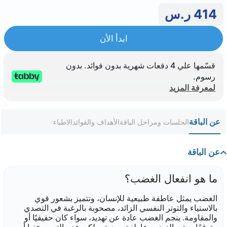
414
ر.س
ابدأ الأن
قسّمها علي 4 دفعات شهرية بدون فوائد. بدون
رسوم.
لمعرفة المزيد
عن الباقة
الجلسات ومراحل الباقة
الأهداف والفوائد
الاطباء
عن الباقة
ما هو انفعال الغضب؟
الغضب يمثل عاطفة طبيعية للإنسان، وتتميز بشعور قوي
بالاستياء والتوتر النفسي الزائد، مصحوبة بالرغبة في التصدي
والمقاومة. ينجم الغضب عادة عن تهديد، سواء كان حقيقيًا أو
متوقعًا. يعتبر الغضب عاطفة صحية، ولكن عدم التعبير عنها أو