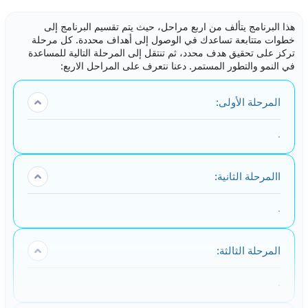
ضرورة التعبير عن الغضب بشكل صحيح دون أن يؤدي إلى تصاعد
المشكلات
هذا البرنامج يتألف من اربع مراحل، حيث يتم تقسيم البرنامج إلى
خطوات متتابعة تساعدك في الوصول إلى أهداف محددة. كل مرحلة
صعوبة في التفاعل مع الآخرين بشكل إيجابي عند مواجهة مواقف
تركز على تحقيق هدف محدد، ثم تنتقل إلى المرحلة التالية للمساعدة
محفزة للغضب
في النمو والتطور المستمر. دعنا نتعرف على المراحل الاربع:
الشعور بالإرهاق أو الاستياء بسبب تكرار الانفعالات الغاضبة
تأثير الغضب على الصحة النفسية والجسدية
المرحلة الأولى:
صعوبة في تحقيق حياة هادئة ومستقرة
.
االمرحلة الثانية:
.
المرحلة الثالثة:
.