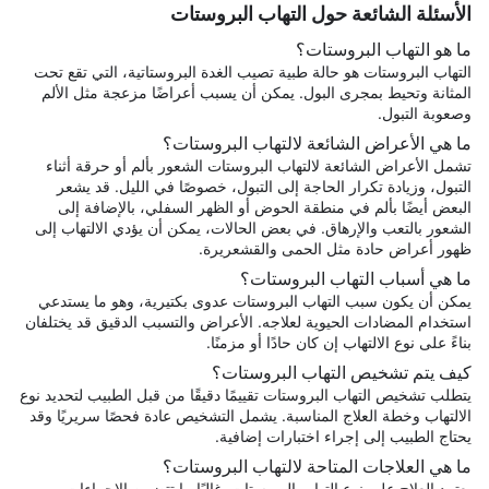
الأسئلة الشائعة حول التهاب البروستات
ما هو التهاب البروستات؟
التهاب البروستات هو حالة طبية تصيب الغدة البروستاتية، التي تقع تحت
المثانة وتحيط بمجرى البول. يمكن أن يسبب أعراضًا مزعجة مثل الألم
وصعوبة التبول.
ما هي الأعراض الشائعة لالتهاب البروستات؟
تشمل الأعراض الشائعة لالتهاب البروستات الشعور بألم أو حرقة أثناء
التبول، وزيادة تكرار الحاجة إلى التبول، خصوصًا في الليل. قد يشعر
البعض أيضًا بألم في منطقة الحوض أو الظهر السفلي، بالإضافة إلى
الشعور بالتعب والإرهاق. في بعض الحالات، يمكن أن يؤدي الالتهاب إلى
ظهور أعراض حادة مثل الحمى والقشعريرة.
ما هي أسباب التهاب البروستات؟
يمكن أن يكون سبب التهاب البروستات عدوى بكتيرية، وهو ما يستدعي
استخدام المضادات الحيوية لعلاجه. الأعراض والتسبب الدقيق قد يختلفان
بناءً على نوع الالتهاب إن كان حادًا أو مزمنًا.
كيف يتم تشخيص التهاب البروستات؟
يتطلب تشخيص التهاب البروستات تقييمًا دقيقًا من قبل الطبيب لتحديد نوع
الالتهاب وخطة العلاج المناسبة. يشمل التشخيص عادة فحصًا سريريًا وقد
يحتاج الطبيب إلى إجراء اختبارات إضافية.
ما هي العلاجات المتاحة لالتهاب البروستات؟
يعتمد العلاج على نوع التهاب البروستات. غالبًا ما تتضمن الإجراءات