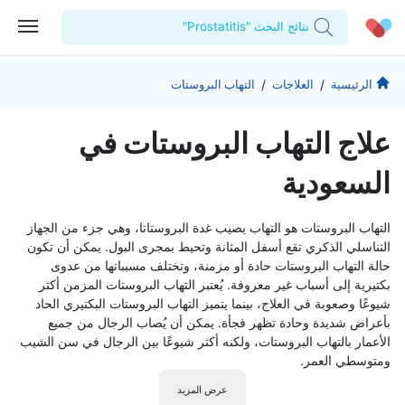
نتائج البحث "Prostatitis"
الحساب الشخصي
الشركة
/
/
الرئيسية
العلاجات
التهاب البروستات
استشاراتي
من نحن؟
للأطباء
علاج التهاب البروستات في
الوصفات الطبية
للمنشآت
المدونة
السعودية
اختبارات المعمل
المقالات الطبية
التهاب البروستات هو التهاب يصيب غدة البروستاتا، وهي جزء من الجهاز
المفضلة
التناسلي الذكري تقع أسفل المثانة وتحيط بمجرى البول. يمكن أن تكون
حالة التهاب البروستات حادة أو مزمنة، وتختلف مسبباتها من عدوى
تسجيل الخروج
بكتيرية إلى أسباب غير معروفة. يُعتبر التهاب البروستات المزمن أكثر
شيوعًا وصعوبة في العلاج، بينما يتميز التهاب البروستات البكتيري الحاد
بأعراض شديدة وحادة تظهر فجأة. يمكن أن يُصاب الرجال من جميع
الأعمار بالتهاب البروستات، ولكنه أكثر شيوعًا بين الرجال في سن الشيب
ومتوسطي العمر.
عرض المزيد