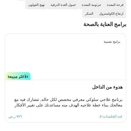
قرحة المعدة
جرثومة المعدة
خمول الغدة الدرقية
تهيج القولون
ارتفاع الكولسترول
السكر
برامج العناية بالصحة
برامج نفسية
هدوء من الداخل
برنامج علاجي سلوكي معرفي مخصص لكل حاله, تتشارك فيه مع
معالجك ببناء خطة علاجيه الهدف منه مساعدتك على تغيير الأفكار
والمعتقدات السلبية التي تؤدي إلى القلق.والتغلب على اي مخاوف
اوشك يعتريك ، معالجك سيكون الى جانبك خطوة بخطوة ليساعدك
عدد الجلسات: ٥
٧٧٦ ر.س
على تخطي ازمة التوتر والقلق المفرط لتعود لك الطمأنينة
والاستقرار النفسي.