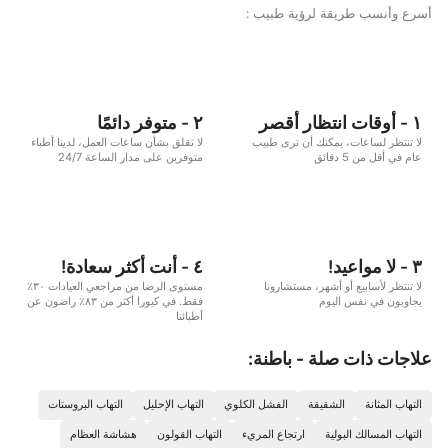
أسرع وأنسب طريقة لرؤية طبيب :
١ - أوقات انتظار أقصر
٢ - متوفر دائمًا
لا تنتظر لساعات، يمكنك أن ترى طبيب
لا تقلق بشأن ساعات العمل، لدينا أطباء
عام في أقل من 5 دقائق
متوفرين على مدار الساعة 24/7
٣ - لا مواعيد!
٤ - أنت أكثر سعادة!
لا تنتظر لأسابيع أو أشهر، مستشارونا
مستوى الرضا من مراجعي العيادات ٣٠٪
يجاوبون في نفس اليوم
فقط. في كيورا أكثر من ٨٣٪ راضون عن
أطبائنا
علاجات ذات صلة - باطنة:
التهاب المثانة
الشقيقة
الفشل الكلوي
التهاب الإحليل
التهاب البروستات
التهاب المسالك البولية
ارتجاع المريء
التهاب القولون
هشاشة العظام