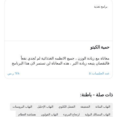
الوزن.
برامج تغذية
حمية الكيتو
معاناة مع زيادة الوزن ، جميع الانظمه الغذذائية لم تُجدي نفعاً
فالنقصان يتبعه زيادة اكبر ، هذه المعاناة لن تستمر لان هذا البرنامج
مصمم بطريقة احترافية وبشكل صحيح وعلى اسس علمية لجعل
وصولك للهدف ممكن ودون اي اضرار صحية مع ثبات على اسلوب
عدد الجلسات: ٥
٦٢٨ ر.س
حياة صحي ومتوازن ، هذا البرنامج الغذائي مكون من خمس جلسات
اسبوعية، سيكون مشوارك ممتع ومثير خال من اي تبعات نفسيه ربما
يخلفها اي نظام حمية آخر .
ذات صلة - باطنة:
التهاب المثانة
الشقيقة
الفشل الكلوي
التهاب الإحليل
التهاب البروستات
التهاب المسالك البولية
ارتجاع المريء
التهاب القولون
هشاشة العظام