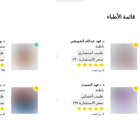
قائمة الأطباء
د. فهد عبدالله الشويشي
د. و
باطنة
مسا
طبيب استشاري
طب
سعر الاستشارة ٢٣٠
سعر
5
مراجعات
119
د. د فهد الصميت
د. ب
باطنة
مسا
طبيب أخصائي
طب
سعر الاستشارة ١٣٨
سعر
2
مراجعات
6
مر