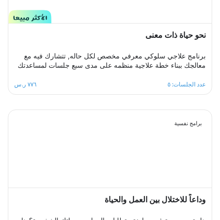
نحو حياة ذات معنى
برنامج علاجي سلوكي معرفي مخصص لكل حاله, تتشارك فيه مع
معالجك ببناء خطة علاجية منظمه على مدى سبع جلسات لمساعدتك
على التخلص من تلك الافكار السلبية ومشاعر الاسى والحزن
والاحباط، ستكون قادرا على رفع استبصارك الذاتي وفهم مشاعرك
عدد الجلسات: ٥
٧٧٦ ر.س
واستعادة نظرتك لنفسك وللحياة وللمستقبل ورفع ثقتك بنفسك
لتخطي ازمتك النفسيه والتغلب على تلك الصراعات الداخليه ومشاعر
الذنب ومحو تلك النظرة السوداوية ،معالجك سيكون الى جانبك
خطوة بخطوة ليساعدك على تخطي نوبات الاكتئاب والتعامل مع
برامج نفسية
ضغوطات الحياة المختلفه .
وداعاً للاختلال بين العمل والحياة