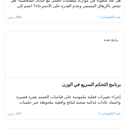
هل تجد صعوبة في موازنة متطلبات العمل مع حياتك الشخصية؟ هل
تشعر بالإرهاق المستمر وعدم القدرة على الاسترخاء؟ انضم إلى
مجموعة الدعم الجماعي المصممة لمساعدتك على استعادة التوازن،
من خلال مشاركة تجاربك مع الآخرين، تبادل الحلول، وتطبيق
عدد الجلسات: ١
٥٧٥ ر.س
استراتيجيات فعالة لتحقيق الانسجام بين العمل والحياة في بيئة
داعمة ومحفزة.
برامج تغذية
برنامج التحكم السريع في الوزن
إجراء تغييرات فعلية ملموسة على قياسات الجسم بفترة قصيرة
واعتماد عادات غذائية صحية لنتائج واقعية ملحوظة عبر جلسات
أسبوعية متتابعة توفر بيئة سريعة التغيير يتعلم فيها المشترك عادات
غذائية جديدة ويتابع برامج حميات يكتسب منها مهارات التنظيم
عدد الجلسات: ٦
٨٤٩ ر.س
الصحي للمتناول الغذائي اليومي بما يتناسب مع حاجات جسمه من
السعرات الحرارية والمغذيات اللازمة، بإدارة ممتازة لعملية تغيير