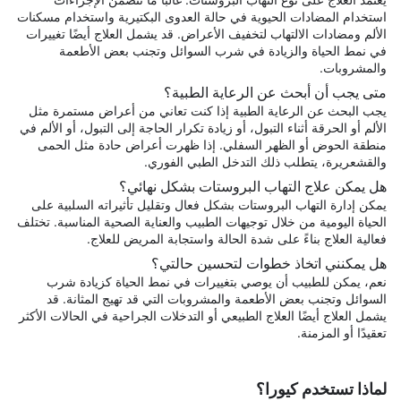
استخدام المضادات الحيوية في حالة العدوى البكتيرية واستخدام مسكنات
الألم ومضادات الالتهاب لتخفيف الأعراض. قد يشمل العلاج أيضًا تغييرات
في نمط الحياة والزيادة في شرب السوائل وتجنب بعض الأطعمة
والمشروبات.
متى يجب أن أبحث عن الرعاية الطبية؟
يجب البحث عن الرعاية الطبية إذا كنت تعاني من أعراض مستمرة مثل
الألم أو الحرقة أثناء التبول، أو زيادة تكرار الحاجة إلى التبول، أو الألم في
منطقة الحوض أو الظهر السفلي. إذا ظهرت أعراض حادة مثل الحمى
والقشعريرة، يتطلب ذلك التدخل الطبي الفوري.
هل يمكن علاج التهاب البروستات بشكل نهائي؟
يمكن إدارة التهاب البروستات بشكل فعال وتقليل تأثيراته السلبية على
الحياة اليومية من خلال توجيهات الطبيب والعناية الصحية المناسبة. تختلف
فعالية العلاج بناءً على شدة الحالة واستجابة المريض للعلاج.
هل يمكنني اتخاذ خطوات لتحسين حالتي؟
نعم، يمكن للطبيب أن يوصي بتغييرات في نمط الحياة كزيادة شرب
السوائل وتجنب بعض الأطعمة والمشروبات التي قد تهيج المثانة. قد
يشمل العلاج أيضًا العلاج الطبيعي أو التدخلات الجراحية في الحالات الأكثر
تعقيدًا أو المزمنة.
لماذا تستخدم كيورا؟