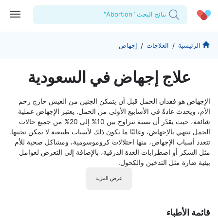
نتائج البحث "Abortion"
الحساب الشخصي
الشركة
/
/
الرئيسية
العلاجات
إجهاض
استشاراتي
من نحن؟
للأطباء
علاج إجهاض في السعودية
الوصفات الطبية
للمنشآت
المدونة
الإجهاض هو فقدان الحمل قبل أن يتمكن الجنين من العيش خارج رحم
اختبارات المعمل
المقالات الطبية
الأم، ويحدث عادةً في الأسابيع الأولى من الحمل. يعتبر الإجهاض عملية
شائعة، حيث يقدّر أن نسبة تتراوح بين 10% إلى 20% من جميع حالات
المفضلة
الحمل تنتهي بالإجهاض، وغالبًا ما يكون ذلك لأسباب طبيعية لا يمكن تجنبها.
تتعدد أسباب الإجهاض، منها اختلالات كروموسومية، ومشاكل صحية للأم
مثل السكر أو اضطرابات الغدة الدرقية، بالإضافة إلى التعرض لعوامل
تسجيل الخروج
بيئية ضارة مثل التدخين والكحول.
عرض المزيد
قائمة الأطباء