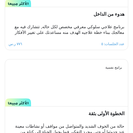
هدوء من الداخل
برنامج علاجي سلوكي معرفي مخصص لكل حاله, تتشارك فيه مع
معالجك ببناء خطة علاجيه الهدف منه مساعدتك على تغيير الأفكار
والمعتقدات السلبية التي تؤدي إلى القلق.والتغلب على اي مخاوف
اوشك يعتريك ، معالجك سيكون الى جانبك خطوة بخطوة ليساعدك
عدد الجلسات: ٥
٧٧٦ ر.س
على تخطي ازمة التوتر والقلق المفرط لتعود لك الطمأنينة
والاستقرار النفسي.
برامج نفسية
الخطوة الأولى بثقة
حالة من الخوف الشديد والمتواصل من مواقف أو نشاطات معينة
عند حدوثها أو حتى مجرد التفكير فيها يحول الحياة إلى كتلة من