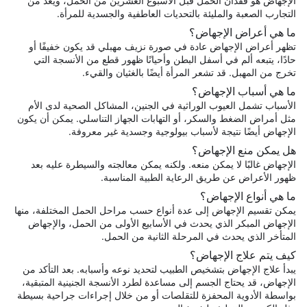
الإجهاض هو فقدان الحمل قبل الأسبوع العشرين من الحمل، ويعد من
التجارب الصعبة والمليئة بالتحديات العاطفية والجسدية للمرأة.
ما هي أعراض الإجهاض؟
تظهر أعراض الإجهاض عادة في صورة نزيف مهبلي قد يكون خفيفًا أو
حادًا، يتبعه ألم في أسفل البطن وأحيانًا ظهور قطع من الأنسجة التي
تخرج من المهبل. قد تشعر المرأة أيضًا بالغثيان والقيء.
ما هي أسباب الإجهاض؟
الأسباب تشمل العيوب الوراثية في الجنين، المشاكل الصحية لدى الأم
مثل أمراض الضغط والسكر، أو التهابات الجهاز التناسلي. يمكن أن يكون
الإجهاض أيضًا نتيجة لأسباب بيولوجية وجسدية غير معروفة.
هل يمكن منع الإجهاض؟
الإجهاض غالبًا لا يمكن منعه. ولكنه يمكن معالجته والسيطرة عليه بعد
ظهور الأعراض عن طريق الرعاية الطبية المناسبة.
ما هي أنواع الإجهاض؟
يمكن تقسيم الإجهاض إلى عدة أنواع حسب مراحل الحمل المختلفة، منها
الإجهاض المبكر الذي يحدث في الأسابيع الأولى من الحمل، والإجهاض
المتأخر الذي يحدث في المرحلة الثانية من الحمل.
كيف يتم علاج الإجهاض؟
يبدأ علاج الإجهاض بتشخيص الطبيب لتحديد نوعه وأسبابه. بعد التأكد من
الإجهاض، قد يحتاج الجسم إلى مساعدة لطرد الأنسجة الجنينية المتبقية،
بواسطة الأدوية المحفزة للتقلصات أو من خلال إجراءات جراحية بسيطة