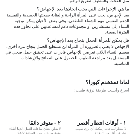
مثل الكحت والتنظيف لتفريغ الرحم.
ما هي الإجراءات التي يجب اتخاذها بعد الإجهاض؟
بعد الإجهاض، يجب على المرأة الراحة والعناية بصحتها الجسدية والنفسية.
الدعم النفسي مهم للشفاء العاطفي، وفي بعض الأحيان يمكن توجيه
النساء إلى مستشارين أو مجموعات دعم لمساعدتهن على تجاوز هذه
الفترة الصعبة.
هل يمكن للمرأة الحمل بنجاح بعد الإجهاض؟
الإجهاض لا يعني بالضرورة أن المرأة لن تستطيع الحمل بنجاح مرة أخرى.
معظم النساء اللاتي تعرضن للإجهاض قادرات على تحقيق حمل صحي في
المستقبل بعد مراجعة الطبيب للحصول على النصائح والإرشادات
المناسبة.
لماذا تستخدم كيورا؟
أسرع وأنسب طريقة لرؤية طبيب :
١ - أوقات انتظار أقصر
٢ - متوفر دائمًا
لا تنتظر لساعات، يمكنك أن ترى طبيب
لا تقلق بشأن ساعات العمل، لدينا أطباء
عام في أقل من 5 دقائق
متوفرين على مدار الساعة 24/7