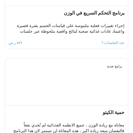
برنامج التحكم السريع في الوزن
إجراء تغييرات فعلية ملموسة على قياسات الجسم بفترة قصيرة
واعتماد عادات غذائية صحية لنتائج واقعية ملحوظة عبر جلسات
أسبوعية متتابعة توفر بيئة سريعة التغيير يتعلم فيها المشترك عادات
غذائية جديدة ويتابع برامج حميات يكتسب منها مهارات التنظيم
عدد الجلسات: ٦
٨٤٩ ر.س
الصحي للمتناول الغذائي اليومي بما يتناسب مع حاجات جسمه من
السعرات الحرارية والمغذيات اللازمة، بإدارة ممتازة لعملية تغيير
الوزن.
برامج تغذية
حمية الكيتو
معاناة مع زيادة الوزن ، جميع الانظمه الغذذائية لم تُجدي نفعاً
فالنقصان يتبعه زيادة اكبر ، هذه المعاناة لن تستمر لان هذا البرنامج