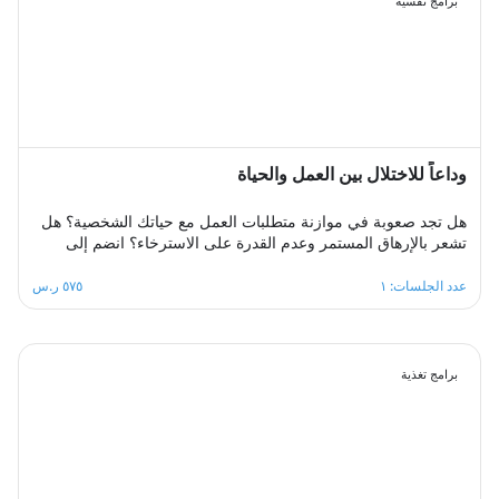
برامج نفسية
ضغوطات الحياة المختلفه .
وداعاً للاختلال بين العمل والحياة
هل تجد صعوبة في موازنة متطلبات العمل مع حياتك الشخصية؟ هل
تشعر بالإرهاق المستمر وعدم القدرة على الاسترخاء؟ انضم إلى
مجموعة الدعم الجماعي المصممة لمساعدتك على استعادة التوازن،
من خلال مشاركة تجاربك مع الآخرين، تبادل الحلول، وتطبيق
عدد الجلسات: ١
٥٧٥ ر.س
استراتيجيات فعالة لتحقيق الانسجام بين العمل والحياة في بيئة
داعمة ومحفزة.
برامج تغذية