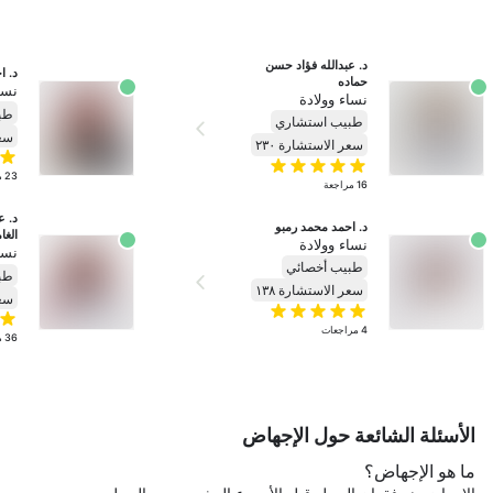
د. عبدالله فؤاد حسن 
د. ا
حماده
نسا
نساء وولادة
طب
طبيب استشاري
سعر
سعر الاستشارة ٢٣٠
23
م
16
مراجعة
د. احمد محمد رمبو
الغا
نساء وولادة
نسا
طبيب أخصائي
طب
سعر الاستشارة ١٣٨
سعر
4
مراجعات
36
م
الأسئلة الشائعة حول الإجهاض
ما هو الإجهاض؟