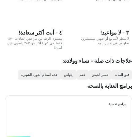
٣ - لا مواعيد!
٤ - أنت أكثر سعادة!
لا تنتظر لأسابيع أو أشهر، مستشارونا
مستوى الرضا من مراجعي العيادات ٣٠٪
يجاوبون في نفس اليوم
فقط. في كيورا أكثر من ٨٣٪ راضون عن
أطبائنا
علاجات ذات صلة - نساء وولادة:
فتق المثانة
عسر الحيض
عقم
إجهاض
عدم انتظام الدوره الشهريه
برامج العناية بالصحة
برامج نفسية