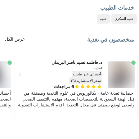
خدمات الطبيب
حمية السكري
حمية
متخصصون في تغذية
عرض الكل
د. فاطمه نسيم ناصر البريمان
تغذية
أخصائي غير طبيب
سعر الاستشارة ١٣٨
6
مراجعات
اخصائية تغذية عامة ، بكالوريوس في علوم التغذية ومصنفة من
أخصائي
قبل الهيئة السعودية للتخصصات الصحية، مهتمه بالتثقيف الصحي
الصحية
واسعى لوضع بصمتي في مجال التغذية. اقدم الاستشارات التغذوية
والتثق
والتثق
الفئات 