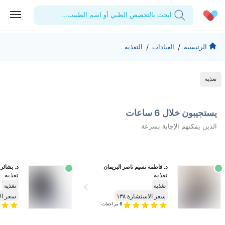
ابحث بالتخصص الطبي أو اسم الطبيب...
الحساب الشخصي
الشركة
/
/
الرئيسية
العيادات
التغذية
استشاراتي
من نحن؟
للأطباء
تغذية
الوصفات الطبية
للمنشآت
المدونة
اختبارات المعمل
المقالات الطبية
يستجيبون خلال 6 ساعات
الذين يمكنهم الإجابة بسرعة
المفضلة
تسجيل الخروج
د. فاطمه نسيم ناصر البريمان
د. بشائر
تغذية
تغذية
تغذية
تغذية
سعر الاستشارة ١٣٨
سعر الا
6
مراجعات