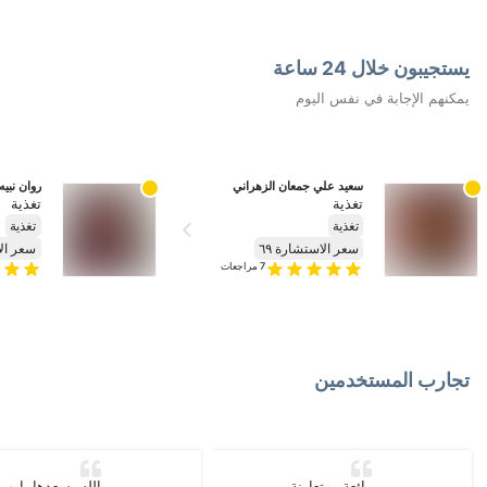
يستجيبون خلال 24 ساعة
يمكنهم الإجابة في نفس اليوم
سعيد علي جمعان الزهراني
روان نبيه
تغذية
تغذية
تغذية
تغذية
سعر الاستشارة ٦٩
سعر الا
7
مراجعات
تجارب المستخدمين
رائعة ومتعاونة
الله يسعدها يارب