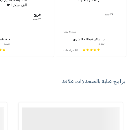
الف شكرا ❤️
٢٨
سنة
فريح
٣٥
سنة
منذ ١٤ يومًا
د. بشائر عبدالله البشري
د. فاطمه
تغذية
تغذية
61
مراجعات
برامج عناية بالصحة ذات علاقة