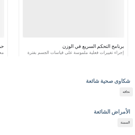
برنامج التحكم السريع في الوزن
حم
إجراء تغييرات فعلية ملموسة على قياسات الجسم بفترة
قصيرة واعتماد عادات غذائية صحية لنتائج واقعية ملحو
نفع
عدد الجلسات: ٦
عدد
شكاوى صحية شائعة
نحافه
الأمراض الشائعة
السمنة