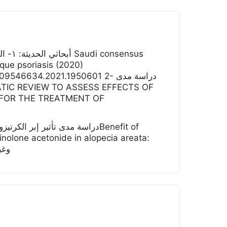
ensus
 psoriasis (2020)‎‏ ‎‏
46634.2021.1950601 2- دراسة مدى
 FOR THE TREATMENT OF
one acetonide in alopecia ‏areata:
وغيره