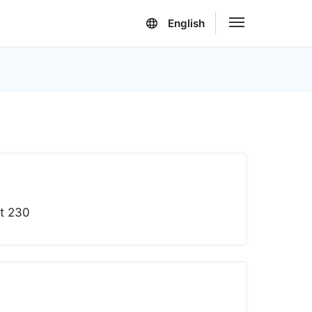
English
nt 230