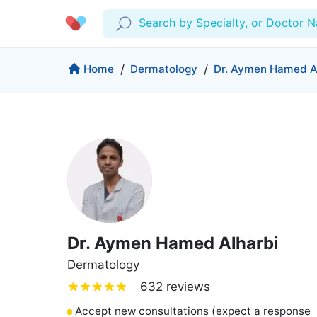
Search by Specialty, or Doctor 
Profile
Company
Home
/
Dermatology
/
Dr. Aymen Hamed A
My Consults
About us
Production & Solutions
Prescriptions
For Corporates
Lab Tests
Insurance
Medical Articles
More
Favourites
Proactive Health
Wellness Programs
Medical Centers
Log Out
Dr. Aymen Hamed Alharbi
Contact
Copyrights Cura ©2026
Dermatology
632 reviews
Accept new consultations (expect a response