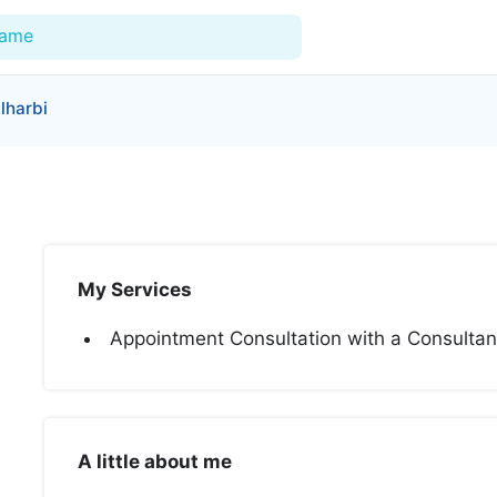
Name
lharbi
For Doctors
Our Blog
Hospitals
My Services
Facilities
Appointment Consultation with a Consulta
Categories
Support
A little about me