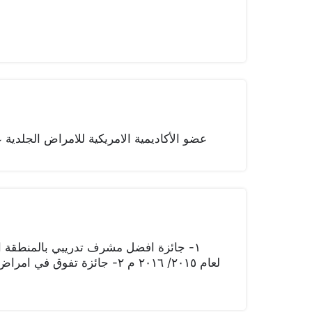
عضو الأكاديمية الامريكية للامراض الجلدية 
١- جائزة افضل مشرف تدريبي بالمنطقة ا
لعام ٢٠١٥/ ٢٠١٦ م ٢- جائزة ت