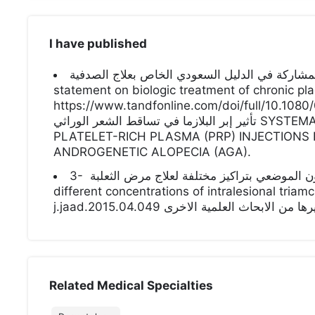
I have published
أبحاثي الحديثة: ١- المشاركة في الدليل السعودي الخاص بعلاج الصدفية Saudi cons
statement on biologic treatment of chronic plaque
https://www.tandfonline.com/doi/full/10.1080/095
تأثير إبر البلازما في تساقط الشعر الوراثي SYSTEMATIC REVIEW TO ASSESS EFFECTS OF
PLATELET-RICH PLASMA (PRP) INJECTIONS
ANDROGENETIC ALOPECIA (AGA).
3- دراسة مدى تأثير إبر الكرتيزون الموضعي بتراكيز مختلفة لعلاج مرض الثعلبة ‏Benefit of
different concentrations of intralesional triamcinol
j.jaad.2015.04.049 ا من الابحاث العلمية الاخرى
Related Medical Specialties