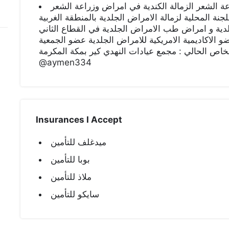
 الشعر الزمالة الكندية في امراض وزراعة الشعر
رئيس اللجنة المحلية لزمالة الامراض الجلدية بالمنطقة الغربية ‎ ، ج المشترك لبرنامج
طب الامراض الجلدية في القطاع الثاني‎ خبرة لاكثر من ١٨ سنة في علاج الامراض الجلدية و امراض
ضو الاكاديمية الامريكية للامراض الجلدية عضو الجمعية
خاص الحالي : مجمع عيادات النهدي كير بمكة المكرمة
@aymen334
Insurances I Accept
ميدغلف للتأمين
بوبا للتأمين
ملاذ للتأمين
سايكو للتأمين