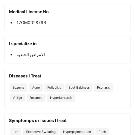
Medical License No.
17GM0028796
I specialize in
الامراض الجلدية
Diseases I Treat
Eczema
Acne
Folliculitis
Spot Baldness
Psoriasis
Vitiligo
Rosacea
Hyperkeratosis
Symptomps or Issues I treat
Itch
Excessive Sweating
Hyperpigmentation
Rash