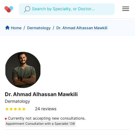
Search by Specialty, or Doctor
Name
Profile
Company
/
/
Home
Dermatology
Dr. Ahmad Alhassan Mawkili
My Consults
About us
For Doctors
For Corporates
Our Blog
Prescriptions
Medical Articles
Lab Tests
Favourites
Dr. Ahmad Alhassan Mawkili
Log Out
Dermatology
24 reviews
Currently not accepting new consultations.
Appointment Consultation with a Specialist 138