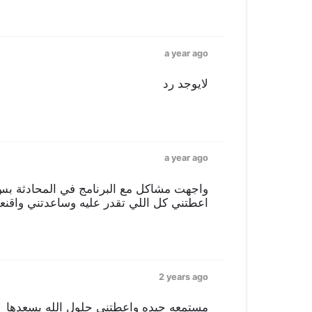
a year ago
لايوجد رد
a year ago
واجهت مشاكل مع البرنامج في المحادثة بس
اعطتني كل اللي تقدر عليه وساعدتني واقنعت
2 years ago
مستمعه جيده واعطتني حلول الله يسعدها