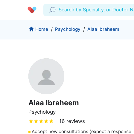
Search by Specialty, or Doctor 
Profile
Company
Home
/
Psychology
/
Alaa Ibraheem
My Consults
About us
Production & Solutions
Prescriptions
For Corporates
Lab Tests
Insurance
Medical Articles
More
Favourites
Proactive Health
Wellness Programs
Medical Centers
Log Out
Alaa Ibraheem
Contact
Copyrights Cura ©2026
Psychology
16 reviews
Accept new consultations (expect a response