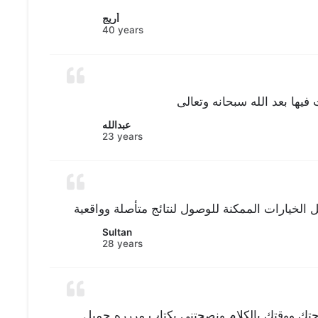
أريج
40 years
فيها بعد الله سبحانه وتعالى
عبدالله
23 years
 الخيارات الممكنة للوصول لنتائج متأصلة وواقعية
Sultan
28 years
حتك ووقتك بالكلام ونصحتني بكتاب مررره جميل