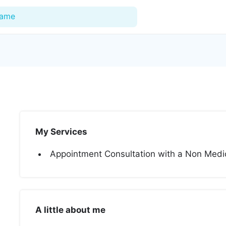
Name
For Doctors
Our Blog
Hospitals
My Services
Facilities
Appointment Consultation with a Non Medic
Categories
Support
A little about me