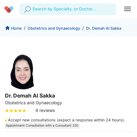
Search by Specialty, or Doctor
Name
Profile
Company
/
/
Home
Obstetrics and Gynaecology
Dr. Demah Al Sakka
My Consults
About us
For Doctors
For Corporates
Our Blog
Prescriptions
Medical Articles
Lab Tests
Favourites
Dr. Demah Al Sakka
Log Out
Obstetrics and Gynaecology
9 reviews
Accept new consultations (expect a response within 24 hours).
Appointment Consultation with a Consultant 230