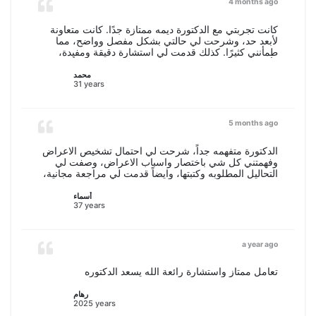
4 months ago
كانت تجربتي مع الدكتورة ديمه ممتازة جدًا. كانت متعاونة
لأبعد حد، وشرحت لي حالتي بشكل مفصل وواضح، مما
طمأنني كثيرًا. كذلك قدمت لي استشارة دقيقة ومفيدة،
وأجابت على جميع استفساراتي بكل صبر واهتمام. أشكرها
على أسلوبها الراقي واهتمامها بالمريض، وأنصح بالتعامل
محمد
31 years
معها بكل ثقة
5 months ago
الدكتورة متفهمه جداً، شرحت لي احتمال تشخيص الاعراض
وفهمتني كل شي باختصار واسباب الاعراض، وصفت لي
التحاليل المطلوبه وكتبتها، وايضاً قدمت لي مراجعة مجانية،
شكرا دكتورة سعدتُ باستشارتك
أسماء
37 years
a year ago
تعامل ممتاز واستشارة رائعة الله يسعد الدكتوره
رهام
2025 years