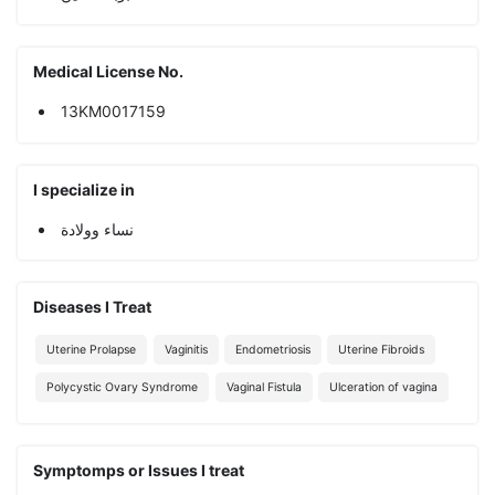
Medical License No.
13KM0017159
I specialize in
نساء وولادة
Diseases I Treat
Uterine Prolapse
Vaginitis
Endometriosis
Uterine Fibroids
Polycystic Ovary Syndrome
Vaginal Fistula
Ulceration of vagina
Symptomps or Issues I treat