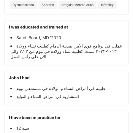
Dysmenorrhea
Abortion
Irregular Menstruation
Infertility
I was educated and trained at
Saudi Board, MD '2020
عملت في برنامج قوى الأمن بمدينة الدمام كطبيب نساء وولادة
٢٠١٣-٢٠٢٢ عملت كطبيبة نساء وولادة في نيوم من ٢.٢٣ والى
الآن على رأس العمل
Jobs I had
طبيبة في أمراض النساء و الولادة في مستشفى نيوم
استشارية في أمراض النساء و التوليد
I have been in practice for
12 سنة