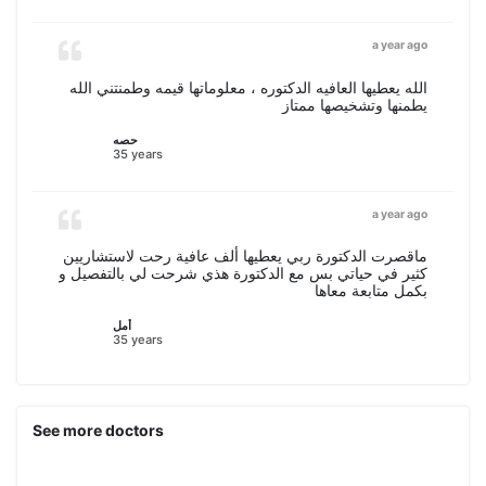
a year ago
الله يعطيها العافيه الدكتوره ، معلوماتها قيمه وطمنتني الله
يطمنها وتشخيصها ممتاز
حصه
35 years
a year ago
ماقصرت الدكتورة ربي يعطيها ألف عافية رحت لاستشاريين
كثير في حياتي بس مع الدكتورة هذي شرحت لي بالتفصيل و
بكمل متابعة معاها
أمل
35 years
See more doctors