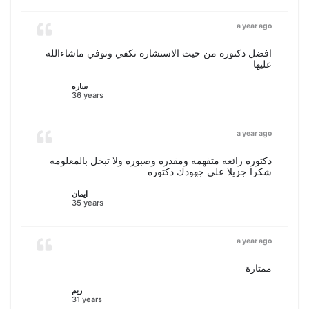
a year ago
افضل دكتورة من حيث الاستشارة تكفي وتوفي ماشاءالله
عليها
ساره
36 years
a year ago
دكتوره رائعه متفهمه ومقدره وصبوره ولا تبخل بالمعلومه
شكرا جزيلا على جهودك دكتوره
ايمان
35 years
a year ago
ممتازة
ريم
31 years