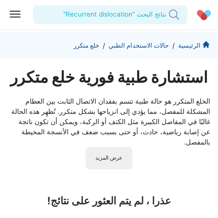
نتائج البحث "Recurrent dislocation"
الحساب الشخصي
الشركة
/
/
الرئيسية
حالات الاستخدام الطبي
خلع متكرر
استشاراتي
من نحن؟
للأطباء
استشارة طبية فورية خلع متكرر
الوصفات الطبية
للمنشآت
المدونة
الخلع المتكرر هو حالة طبية تتسم بفقدان الاتصال الثابت بين العظام
اختبارات المعمل
المقالات الطبية
المشكلة للمفصل، مما يؤدي إلى انزياحها بشكل متكرر. تُظهِر هذه الحالة
غالبًا في المفاصل الكبيرة مثل الكتف أو الركبة، ويمكن أن تكون ناتجة
المفضلة
عن إصابة رياضية، حادث، أو حتى بسبب ضعف في الأنسجة المحيطة
بالمفصل.
تسجيل الخروج
عرض المزيد
عذرا ، لم يتم العثور على نتائج!