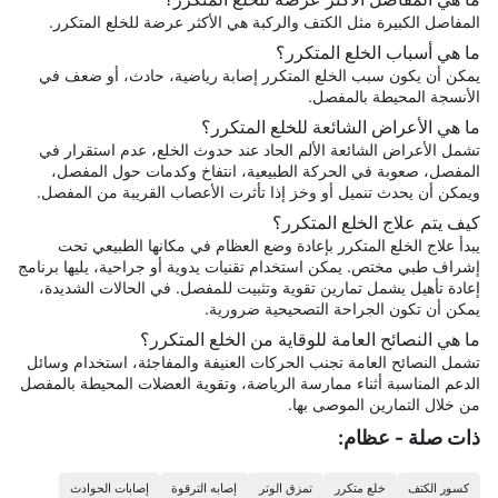
المفاصل الكبيرة مثل الكتف والركبة هي الأكثر عرضة للخلع المتكرر.
ما هي أسباب الخلع المتكرر؟
يمكن أن يكون سبب الخلع المتكرر إصابة رياضية، حادث، أو ضعف في
الأنسجة المحيطة بالمفصل.
ما هي الأعراض الشائعة للخلع المتكرر؟
تشمل الأعراض الشائعة الألم الحاد عند حدوث الخلع، عدم استقرار في
المفصل، صعوبة في الحركة الطبيعية، انتفاخ وكدمات حول المفصل،
ويمكن أن يحدث تنميل أو وخز إذا تأثرت الأعصاب القريبة من المفصل.
كيف يتم علاج الخلع المتكرر؟
يبدأ علاج الخلع المتكرر بإعادة وضع العظام في مكانها الطبيعي تحت
إشراف طبي مختص. يمكن استخدام تقنيات يدوية أو جراحية، يليها برنامج
إعادة تأهيل يشمل تمارين تقوية وتثبيت للمفصل. في الحالات الشديدة،
يمكن أن تكون الجراحة التصحيحية ضرورية.
ما هي النصائح العامة للوقاية من الخلع المتكرر؟
تشمل النصائح العامة تجنب الحركات العنيفة والمفاجئة، استخدام وسائل
الدعم المناسبة أثناء ممارسة الرياضة، وتقوية العضلات المحيطة بالمفصل
من خلال التمارين الموصى بها.
ذات صلة - عظام:
كسور الكتف
خلع متكرر
تمزق الوتر
إصابه الترقوة
إصابات الحوادث