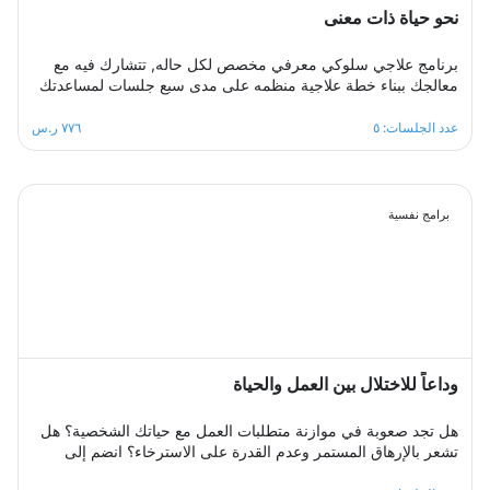
نحو حياة ذات معنى
برنامج علاجي سلوكي معرفي مخصص لكل حاله, تتشارك فيه مع
معالجك ببناء خطة علاجية منظمه على مدى سبع جلسات لمساعدتك
على التخلص من تلك الافكار السلبية ومشاعر الاسى والحزن
والاحباط، ستكون قادرا على رفع استبصارك الذاتي وفهم مشاعرك
عدد الجلسات: ٥
٧٧٦ ر.س
واستعادة نظرتك لنفسك وللحياة وللمستقبل ورفع ثقتك بنفسك
لتخطي ازمتك النفسيه والتغلب على تلك الصراعات الداخليه ومشاعر
الذنب ومحو تلك النظرة السوداوية ،معالجك سيكون الى جانبك
خطوة بخطوة ليساعدك على تخطي نوبات الاكتئاب والتعامل مع
برامج نفسية
ضغوطات الحياة المختلفه .
وداعاً للاختلال بين العمل والحياة
هل تجد صعوبة في موازنة متطلبات العمل مع حياتك الشخصية؟ هل
تشعر بالإرهاق المستمر وعدم القدرة على الاسترخاء؟ انضم إلى
مجموعة الدعم الجماعي المصممة لمساعدتك على استعادة التوازن،