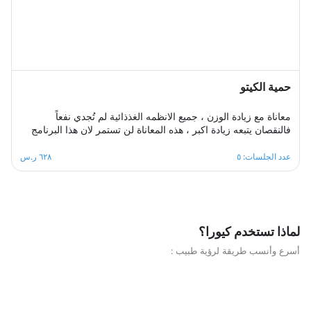
حمية الكيتو
معاناة مع زيادة الوزن ، جميع الانظمه الغذذائية لم تُجدي نفعاً
فالنقصان يتبعه زيادة اكبر ، هذه المعاناة لن تستمر لان هذا البرنامج
مصمم بطريقة احترافية وبشكل صحيح وعلى اسس علمية لجعل
وصولك للهدف ممكن ودون اي اضرار صحية مع ثبات على اسلوب
عدد الجلسات: ٥
٦٢٨ ر.س
حياة صحي ومتوازن ، هذا البرنامج الغذائي مكون من خمس جلسات
اسبوعية، سيكون مشوارك ممتع ومثير خال من اي تبعات نفسيه ربما
يخلفها اي نظام حمية آخر .
لماذا تستخدم كيورا؟
أسرع وأنسب طريقة لرؤية طبيب :