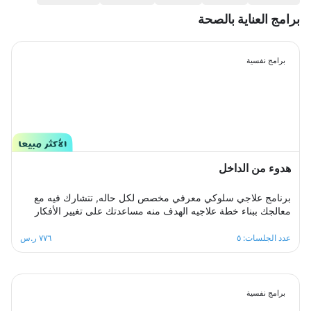
برامج العناية بالصحة
برامج نفسية
هدوء من الداخل
برنامج علاجي سلوكي معرفي مخصص لكل حاله, تتشارك فيه مع
معالجك ببناء خطة علاجيه الهدف منه مساعدتك على تغيير الأفكار
والمعتقدات السلبية التي تؤدي إلى القلق.والتغلب على اي مخاوف
اوشك يعتريك ، معالجك سيكون الى جانبك خطوة بخطوة ليساعدك
عدد الجلسات: ٥
٧٧٦ ر.س
على تخطي ازمة التوتر والقلق المفرط لتعود لك الطمأنينة
والاستقرار النفسي.
برامج نفسية