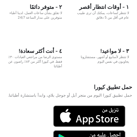
١ - أوقات انتظار أقصر
٢ - متوفر دائمًا
لا تنتظر لساعات، يمكنك أن ترى طبيب
لا تقلق بشأن ساعات العمل، لدينا أطباء
عام في أقل من 5 دقائق
متوفرين على مدار الساعة 24/7
٣ - لا مواعيد!
٤ - أنت أكثر سعادة!
لا تنتظر لأسابيع أو أشهر، مستشارونا
مستوى الرضا من مراجعي العيادات ٣٠٪
يجاوبون في نفس اليوم
فقط. في كيورا أكثر من ٨٣٪ راضون عن
أطبائنا
حمل تطبيق كيورا
حمل تطبيق كيورا اليوم من متجر أبل أو جوجل بلاي، وابدأ باستشارة أطبائنا.