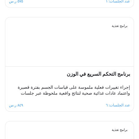
من خلال مشاركة تجاربك مع الآخرين، تبادل الحلول، وتطبيق
عدد الجلسات: ١
٥٧٥ ر.س
استراتيجيات فعالة لتحقيق الانسجام بين العمل والحياة في بيئة
داعمة ومحفزة.
برامج تغذية
برنامج التحكم السريع في الوزن
إجراء تغييرات فعلية ملموسة على قياسات الجسم بفترة قصيرة
واعتماد عادات غذائية صحية لنتائج واقعية ملحوظة عبر جلسات
أسبوعية متتابعة توفر بيئة سريعة التغيير يتعلم فيها المشترك عادات
غذائية جديدة ويتابع برامج حميات يكتسب منها مهارات التنظيم
عدد الجلسات: ٦
٨٤٩ ر.س
الصحي للمتناول الغذائي اليومي بما يتناسب مع حاجات جسمه من
السعرات الحرارية والمغذيات اللازمة، بإدارة ممتازة لعملية تغيير
الوزن.
برامج تغذية