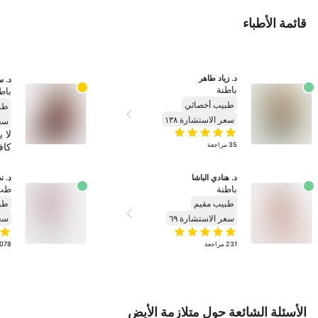
قائمة الأطباء
د. زياد طاهر
د. 
باطنة
باط
طبيب أخصائي
طب
سعر الاستشارة ١٣٨
سعر
لا 
35
مراجعة
كاف
د. هنادي الباشا
د. ن
باطنة
طب 
طبيب مقيم
طب
سعر الاستشارة ٦٩
سعر
231
مراجعة
1078
الأسئلة الشائعة حول متلازمة الأيض