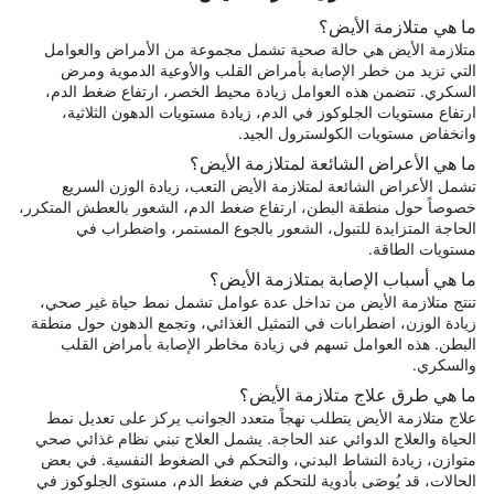
ما هي متلازمة الأيض؟
متلازمة الأيض هي حالة صحية تشمل مجموعة من الأمراض والعوامل
التي تزيد من خطر الإصابة بأمراض القلب والأوعية الدموية ومرض
السكري. تتضمن هذه العوامل زيادة محيط الخصر، ارتفاع ضغط الدم،
ارتفاع مستويات الجلوكوز في الدم، زيادة مستويات الدهون الثلاثية،
وانخفاض مستويات الكولسترول الجيد.
ما هي الأعراض الشائعة لمتلازمة الأيض؟
تشمل الأعراض الشائعة لمتلازمة الأيض التعب، زيادة الوزن السريع
خصوصاً حول منطقة البطن، ارتفاع ضغط الدم، الشعور بالعطش المتكرر،
الحاجة المتزايدة للتبول، الشعور بالجوع المستمر، واضطراب في
مستويات الطاقة.
ما هي أسباب الإصابة بمتلازمة الأيض؟
تنتج متلازمة الأيض من تداخل عدة عوامل تشمل نمط حياة غير صحي،
زيادة الوزن، اضطرابات في التمثيل الغذائي، وتجمع الدهون حول منطقة
البطن. هذه العوامل تسهم في زيادة مخاطر الإصابة بأمراض القلب
والسكري.
ما هي طرق علاج متلازمة الأيض؟
علاج متلازمة الأيض يتطلب نهجاً متعدد الجوانب يركز على تعديل نمط
الحياة والعلاج الدوائي عند الحاجة. يشمل العلاج تبني نظام غذائي صحي
متوازن، زيادة النشاط البدني، والتحكم في الضغوط النفسية. في بعض
الحالات، قد يُوصَى بأدوية للتحكم في ضغط الدم، مستوى الجلوكوز في