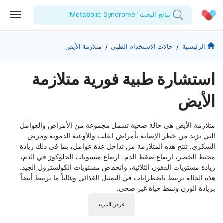
نتائج البحث "Metabolic Syndrome"
الحساب الشخصي
الشركة
/
/
الرئيسية
حالات الاستخدام الطبي
متلازمة الأيض
استشاراتي
من نحن؟
للأطباء
استشارة طبية فورية متلازمة
الوصفات الطبية
للمنشآت
المدونة
الأيض
اختبارات المعمل
المقالات الطبية
متلازمة الأيض هي حالة صحية تشمل مجموعة من الأمراض والعوامل
المفضلة
التي تزيد من خطر الإصابة بأمراض القلب والأوعية الدموية ومرض
السكري. تنتج هذه المتلازمة من تداخل عدة عوامل، بما في ذلك زيادة
تسجيل الخروج
محيط الخصر، ارتفاع ضغط الدم، ارتفاع مستويات الجلوكوز في الدم،
زيادة مستويات الدهون الثلاثية، وانخفاض مستويات الكولسترول الجيد.
هذه الحالة ترتبط باضطرابات في التمثيل الغذائي وغالباً ما ترتبط أيضاً
بزيادة الوزن ونمط حياة غير صحي.
عرض المزيد