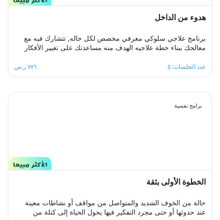
هدوء من الداخل
برنامج علاجي سلوكي معرفي مخصص لكل حاله, تتشارك فيه مع
معالجك ببناء خطة علاجيه الهدف منه مساعدتك على تغيير الأفكار
والمعتقدات السلبية التي تؤدي إلى القلق.والتغلب على اي مخاوف
اوشك يعتريك ، معالجك سيكون الى جانبك خطوة بخطوة ليساعدك
عدد الجلسات: ٥
٧٧٦ ر.س
على تخطي ازمة التوتر والقلق المفرط لتعود لك الطمأنينة
والاستقرار النفسي.
برامج نفسية
الخطوة الأولى بثقة
حالة من الخوف الشديد والمتواصل من مواقف أو نشاطات معينة
عند حدوثها أو حتى مجرد التفكير فيها يحول الحياة إلى كتلة من