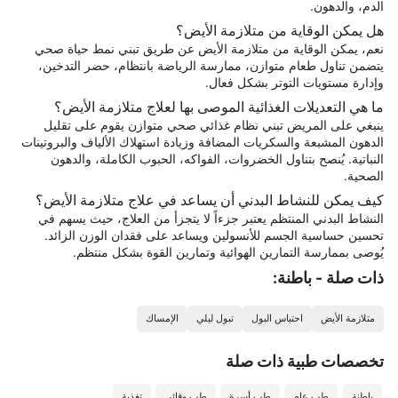
الدم، والدهون.
هل يمكن الوقاية من متلازمة الأيض؟
نعم، يمكن الوقاية من متلازمة الأيض عن طريق تبني نمط حياة صحي
يتضمن تناول طعام متوازن، ممارسة الرياضة بانتظام، حضر التدخين،
وإدارة مستويات التوتر بشكل فعال.
ما هي التعديلات الغذائية الموصى بها لعلاج متلازمة الأيض؟
ينبغي على المريض تبني نظام غذائي صحي متوازن يقوم على تقليل
الدهون المشبعة والسكريات المضافة وزيادة استهلاك الألياف والبروتينات
النباتية. يُنصح بتناول الخضروات، الفواكه، الحبوب الكاملة، والدهون
الصحية.
كيف يمكن للنشاط البدني أن يساعد في علاج متلازمة الأيض؟
النشاط البدني المنتظم يعتبر جزءاً لا يتجزأ من العلاج، حيث يسهم في
تحسين حساسية الجسم للأنسولين ويساعد على فقدان الوزن الزائد.
يُوصى بممارسة التمارين الهوائية وتمارين القوة بشكل منتظم.
ذات صلة - باطنة:
متلازمة الأيض
احتباس البول
تبول ليلي
الإمساك
تخصصات طبیة ذات صلة
باطنة
طب عام
طب أسرة
طب وقائي
تغذية