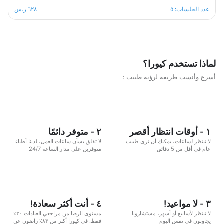
وصولك للهدف ممكن ودون اي اضرار صحية مع ثبات على اسلوب
عدد الجلسات: ٥
٦٢٨ ر.س
حياة صحي ومتوازن ، هذا البرنامج الغذائي مكون من خمس جلسات
اسبوعية، سيكون مشوارك ممتع ومثير خال من اي تبعات نفسيه ربما
يخلفها اي نظام حمية آخر .
لماذا تستخدم كيورا؟
أسرع وأنسب طريقة لرؤية طبيب :
١ - أوقات انتظار أقصر
٢ - متوفر دائمًا
لا تنتظر لساعات، يمكنك أن ترى طبيب
لا تقلق بشأن ساعات العمل، لدينا أطباء
عام في أقل من 5 دقائق
متوفرين على مدار الساعة 24/7
٣ - لا مواعيد!
٤ - أنت أكثر سعادة!
لا تنتظر لأسابيع أو أشهر، مستشارونا
مستوى الرضا من مراجعي العيادات ٣٠٪
يجاوبون في نفس اليوم
فقط. في كيورا أكثر من ٨٣٪ راضون عن