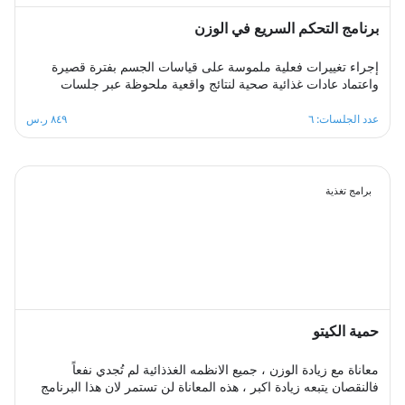
برنامج التحكم السريع في الوزن
إجراء تغييرات فعلية ملموسة على قياسات الجسم بفترة قصيرة
واعتماد عادات غذائية صحية لنتائج واقعية ملحوظة عبر جلسات
أسبوعية متتابعة توفر بيئة سريعة التغيير يتعلم فيها المشترك عادات
غذائية جديدة ويتابع برامج حميات يكتسب منها مهارات التنظيم
عدد الجلسات: ٦
٨٤٩ ر.س
الصحي للمتناول الغذائي اليومي بما يتناسب مع حاجات جسمه من
السعرات الحرارية والمغذيات اللازمة، بإدارة ممتازة لعملية تغيير
الوزن.
برامج تغذية
حمية الكيتو
معاناة مع زيادة الوزن ، جميع الانظمه الغذذائية لم تُجدي نفعاً
فالنقصان يتبعه زيادة اكبر ، هذه المعاناة لن تستمر لان هذا البرنامج
مصمم بطريقة احترافية وبشكل صحيح وعلى اسس علمية لجعل