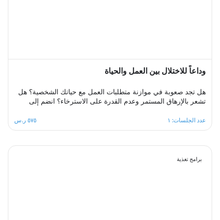
ضغوطات الحياة المختلفه .
وداعاً للاختلال بين العمل والحياة
هل تجد صعوبة في موازنة متطلبات العمل مع حياتك الشخصية؟ هل
تشعر بالإرهاق المستمر وعدم القدرة على الاسترخاء؟ انضم إلى
مجموعة الدعم الجماعي المصممة لمساعدتك على استعادة التوازن،
من خلال مشاركة تجاربك مع الآخرين، تبادل الحلول، وتطبيق
عدد الجلسات: ١
٥٧٥ ر.س
استراتيجيات فعالة لتحقيق الانسجام بين العمل والحياة في بيئة
داعمة ومحفزة.
برامج تغذية