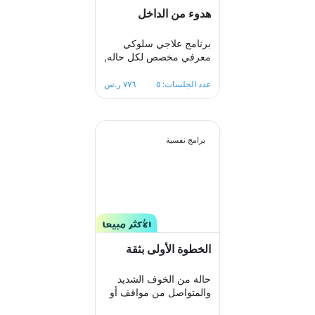
هدوء من الداخل
برنامج علاجي سلوكي
معرفي مخصص لكل حاله,
تتشارك فيه مع معالجك
ببناء خطة علاجيه الهدف
عدد الجلسات: ٥
٧٧٦ ر.س
منه مساعدتك على تغيير
الأفكار والمعتقدات السلبية
التي تؤدي إلى
القلق.والتغلب على اي
برامج نفسية
مخاوف اوشك يعتريك ،
معالجك سيكون الى جانبك
خطوة بخطوة ليساعدك
على تخطي ازمة التوتر
والقلق المفرط لتعود لك
الطمأنينة والاستقرار
النفسي.
الخطوة الأولى بثقة
حالة من الخوف الشديد
والمتواصل من مواقف أو
نشاطات معينة عند حدوثها