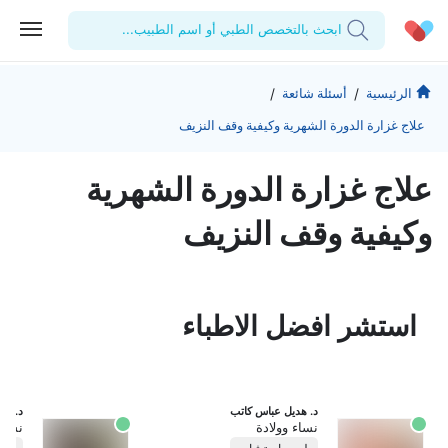
ابحث بالتخصص الطبي أو اسم الطبيب...
الحساب الشخصي
الشركة
/
/
الرئيسية
أسئلة شائعة
علاج غزارة الدورة الشهرية وكيفية وقف النزيف
استشاراتي
من نحن؟
للأطباء
الوصفات الطبية
للمنشآت
المدونة
علاج غزارة الدورة الشهرية
اختبارات المعمل
المقالات الطبية
وكيفية وقف النزيف
المفضلة
تسجيل الخروج
استشر افضل الاطباء
د. هديل عباس كاتب
د. غد
نساء وولادة
نساء 