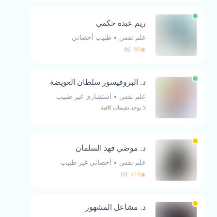
ريم عبده حكمي
علم نفس
•
طبيب أخصائي
)
(
86
5
د. البروفيسور سلطان العويضة
علم نفس
•
استشاري غير طبيب
لا يوجد تقييمات كافية
د. موضي فهد السلمان
علم نفس
•
أخصائي غير طبيب
)
(
419
7
د. مشاعل المشهور