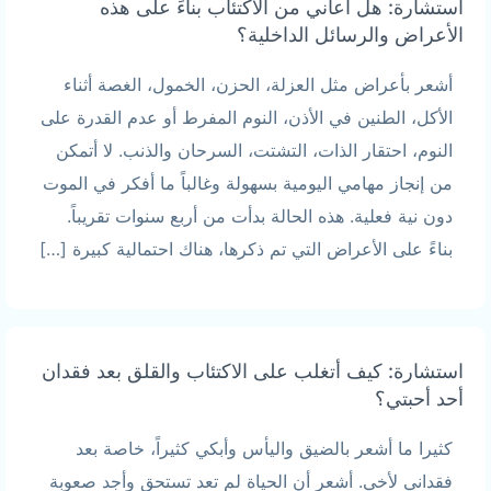
استشارة: هل أعاني من الاكتئاب بناءً على هذه
الأعراض والرسائل الداخلية؟
أشعر بأعراض مثل العزلة، الحزن، الخمول، الغصة أثناء
الأكل، الطنين في الأذن، النوم المفرط أو عدم القدرة على
النوم، احتقار الذات، التشتت، السرحان والذنب. لا أتمكن
من إنجاز مهامي اليومية بسهولة وغالباً ما أفكر في الموت
دون نية فعلية. هذه الحالة بدأت من أربع سنوات تقريباً.
بناءً على الأعراض التي تم ذكرها، هناك احتمالية كبيرة […]
استشارة: كيف أتغلب على الاكتئاب والقلق بعد فقدان
أحد أحبتي؟
كثيرا ما أشعر بالضيق واليأس وأبكي كثيراً، خاصة بعد
فقداني لأخي. أشعر أن الحياة لم تعد تستحق وأجد صعوبة