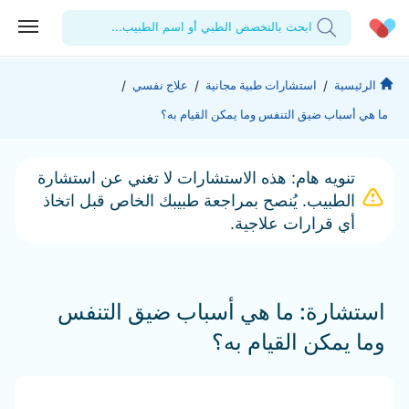
ابحث بالتخصص الطبي أو اسم الطبيب...
الحساب الشخصي
الشركة
/
/
/
الرئيسية
استشارات طبية مجانية
علاج نفسي
ما هي أسباب ضيق التنفس وما يمكن القيام به؟
استشاراتي
من نحن؟
للأطباء
الوصفات الطبية
للمنشآت
المدونة
تنويه هام: هذه الاستشارات لا تغني عن استشارة
الطبيب. يُنصح بمراجعة طبيبك الخاص قبل اتخاذ
اختبارات المعمل
المقالات الطبية
أي قرارات علاجية.
المفضلة
تسجيل الخروج
استشارة: ما هي أسباب ضيق التنفس
وما يمكن القيام به؟