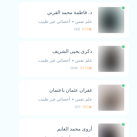
د. فاطمة محمد القرني
علم نفس
•
أخصائي غير طبيب
)
(
609
33
ذكرى يحيى الشريف
علم نفس
•
أخصائي غير طبيب
)
(
9426
318
غفران عثمان باعثمان
علم نفس
•
أخصائي غير طبيب
)
(
982
21
أروى محمد الغانم