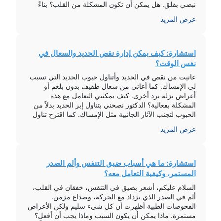
نبضي بقلق. هل يمكن أن تكون المشكلة من القلب؟ بناءً
على المعلومات المقدمة، طمأن الطبيب بأن السبب الأكثر
عرض المزيد
احتمالاً […]
استشارة: كيف يمكن إدارة نقص الحديد والسعال في
نفس الوقت؟
عانيت من نقص في الحديد وأتناول حبوب الحديد التي تسبب
لي الإمساك. كما أعاني من سعال طفيف بدون بلغم أو
أعراض نزلة برد أخرى. كيف يمكنني التعامل مع هذه
المشكلة بفعالية؟ الدكتور نصحني بتناول إبر الحديد بدلاً من
الحبوب لتجنب الآثار الجانبية مثل الإمساك. كما اقترح تناول
مكمل عشبي مثل أشوكندا للتقليل من التوتر والمساعدة […]
عرض المزيد
استشارة: ما هي أسباب ضيق التنفس وألم الصدر
المستمر، وكيفية التعامل معه؟
السلام عليكم، أشعر بضيق في التنفس، خفقان في القلب،
ألم في الصدر الذي يزداد مع الحركة، وصداع مزمن.
الفحوصات الطبية أظهرت أن كل شيء سليم ولكن الأعراض
مستمرة. ماذا يمكن أن يكون السبب وماذا يجب أن أفعل؟