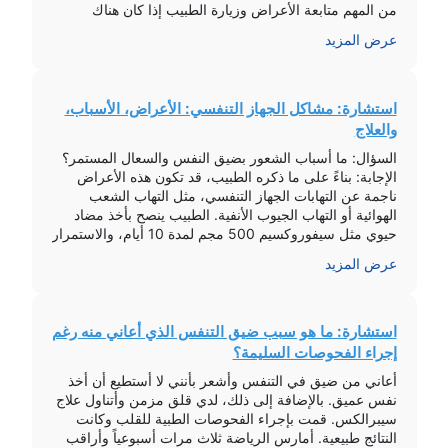
من المهم متابعة الأعراض وزيارة الطبيب إذا كان هناك
اشتداد في الحالة أو مصاحبة أعراض أخرى. […]
عرض المزيد
استشارة: مشاكل الجهاز التنفسي: الأعراض، الأسباب،
والعلاج
السؤال: ما أسباب الشعور بضيق النفس والسعال المستمر؟
الإجابة: بناءً على ما ذكره الطبيب، قد تكون هذه الأعراض
ناجمة عن التهابات الجهاز التنفسي، مثل التهاب الشعب
الهوائية أو التهاب الجيوب الأنفية. الطبيب ينصح بأخذ مضاد
حيوي مثل سيفوروكسيم 500 مجم لمدة 10 أيام، والاستمرار
بمراقبة الأعراض مع العودة للمتابعة إذا لم تتحسن الحالة.
عرض المزيد
علامات مشاكل […]
استشارة: ما هو سبب ضيق التنفس الذي أعاني منه رغم
إجراء الفحوصات السليمة؟
أعاني من ضيق في التنفس وأشعر بأنني لا أستطيع أن أخذ
نفس عميق. بالإضافة إلى ذلك، لدي قلق مزمن وأتناول علاج
سيبرالكس. قمت بإجراء الفحوصات الطبية للقلب وكانت
النتائج طبيعية. أمارس الرياضة ثلاث مرات أسبوعياً وأراقب