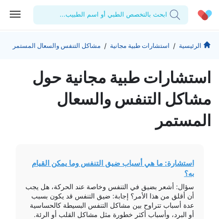
ابحث بالتخصص الطبي أو اسم الطبيب...
الحساب الشخصي
الشركة
/
/
الرئيسية
استشارات طبية مجانية
مشاكل التنفس والسعال المستمر
استشاراتي
من نحن؟
للأطباء
استشارات طبیة مجانیة حول
الوصفات الطبية
للمنشآت
المدونة
مشاكل التنفس والسعال
اختبارات المعمل
المقالات الطبية
المستمر
المفضلة
تسجيل الخروج
استشارة: ما هي أسباب ضيق التنفس وما يمكن القيام
به؟
سؤال: أشعر بضيق في التنفس وخاصة عند الحركة، هل يجب
أن أقلق من هذا الأمر؟ إجابة: ضيق التنفس قد يكون بسبب
عدة أسباب تتراوح بين مشاكل التنفس البسيطة كالحساسية
أو البرد، وأسباب أكثر خطورة مثل مشاكل القلب أو الرئة.