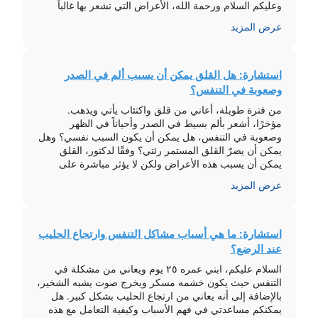
وعليكم السلام ورحمة الله، الأعراض التي تشعر بها غالباً
ليست ناتجة عن مشاكل في القلب، بل قد تكون […]
عرض المزيد
استشارة: هل القلق يمكن أن يسبب ألم في الصدر
وصعوبة في التنفس؟
من فترة طويلة، أعاني من قلق واكتئاب يأتي ويذهب.
مؤخرًا، أشعر بألم بسيط في الصدر وأحياناً في الظهر
وصعوبة في التنفس، هل يمكن أن يكون السبب نفسي؟ وهل
يمكن أن يضرّ القلق المستمر رئتي؟ وفقًا لدكتور، القلق
يمكن أن يسبب هذه الأعراض ولكن لا يؤثر مباشرة على
الرئة. من الأفضل إجراء فحصي الأشعة العادية للصدر […]
عرض المزيد
استشارة: ما هي أسباب مشاكل التنفس وارتجاع الحليب
عند الرضع؟
السلام عليكم، ابني عمره ٢٥ يوم ويعاني من مشكلة في
التنفس حيث يكون خشمه مسكر ويخرج صوت يشبه الشخير،
بالإضافة إلى أنه يعاني من ارتجاع الحليب بشكل كبير. هل
يمكنكم مساعدتي في فهم الأسباب وكيفية التعامل مع هذه