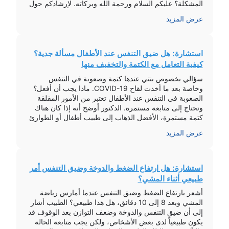
المشكلة؟ عليكم السلام ورحمة الله وبركاته. لإرشادكم حول
مشكلة التنفس وارتجاع الحليب عند الرضع، يوصى باتباع
عرض المزيد
الخطوات […]
استشارة: هل ضيق التنفس عند الأطفال مسألة جدية؟
كيفية التعامل مع الكتمة والتخفيف منها
سؤالي بخصوص بنتي عندها كتمة وصعوبة في التنفس
وخاصة بعد ما أخذت لقاح COVID-19. ماذا يجب أن أفعل؟
الصعوبة في التنفس عند الأطفال تعتبر من الأمور المقلقة
وتحتاج إلى متابعة مستمرة. الدكتور أوضح أنه إذا كان هناك
كتمة مستمرة، الأفضل الذهاب إلى طبيب أطفال أو الطوارئ
للفحص. قد تحتاج الطفلة إلى أكسجين، بخار، أو كورتيزون.
عرض المزيد
[…]
استشارة: هل ارتفاع الضغط والدوخة وضيق التنفس أمر
طبيعي أثناء المشي؟
أشعر بارتفاع الضغط وضيق التنفس عندما أمارس رياضة
المشي وبعد 8 إلى 10 دقائق، هل هذا طبيعي؟ الطبيب أشار
إلى أن ضيق التنفس والدوخة وضعف التوازن بعد الوقوف قد
يكون طبيعياً لدى بعض الأشخاص، ولكن يجب متابعة الحالة