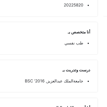
20225820
أنا متخصص بـ
طب نفسي
درست وتدربت بـ
جامعةالملك عبدالعزيز, BSC '2016