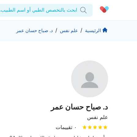
ابحث بالتخصص الطبي أو اسم الطبيب..
الحساب الشخصي
الشركة
/
/
الرئيسية
علم نفس
د. صباح حسان عمر
استشاراتي
من نحن؟
المنتجات والحلول
الوصفات الطبية
للمنشآت
اختبارات المعمل
التأمين
المقالات الطبية
المزيد
المفضلة
الرعاية المتقدمة
برامج العناية بالصحة
تسجيل الخروج
المراكز الطبية
د. صباح حسان عمر
تواصل
حقوق التأليف والنشر كيورا ©2026
علم نفس
٠ تقييمات