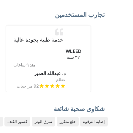
تجارب المستخدمين
خدمة طبية بجودة عالية
WLEED
٣٢
سنة
منذ ٩ ساعات
د. عبدالله العمير
عظام
92
مراجعات
شكاوى صحية شائعة
إصابه الترقوة
خلع متكرر
تمزق الوتر
كسور الكتف
إ