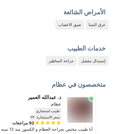
الأمراض الشائعة
عرق النسا
ضيق الاعصاب
خدمات الطبيب
إستبدال مفصل
جراحة المناظير
متخصصون في عظام
د. عبدالله العمير
عظام
طبيب استشاري
سعر الاستشارة ٢٣٠
92
مراجعات
أنا طبيب مختص بجراحة العظام و الكسور منذ 13 سنه وقد حصلت على البورد السعودي في طب و جراحة العظام.