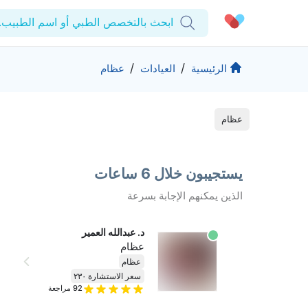
ابحث بالتخصص الطبي أو اسم الطبيب..
الحساب الشخصي
الشركة
/
/
الرئيسية
العيادات
عظام
استشاراتي
من نحن؟
المنتجات والحلول
عظام
الوصفات الطبية
للمنشآت
اختبارات المعمل
التأمين
المقالات الطبية
يستجيبون خلال 6 ساعات
المزيد
المفضلة
الرعاية المتقدمة
الذين يمكنهم الإجابة بسرعة
برامج العناية بالصحة
تسجيل الخروج
المراكز الطبية
د. عبدالله العمير
عظام
تواصل
حقوق التأليف والنشر كيورا ©2026
عظام
سعر الاستشارة ٢٣٠
92
مراجعة