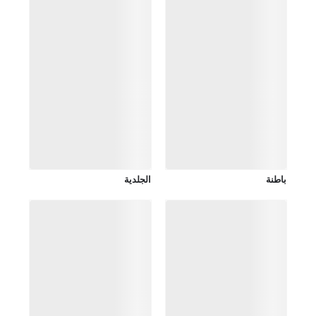
باطنة
الجلدية