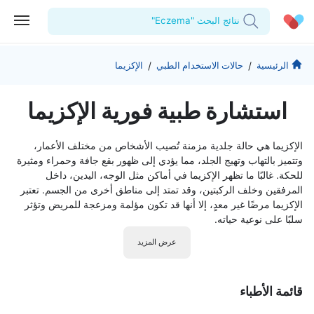
نتائج البحث "Eczema"
الحساب الشخصي
الشركة
/
/
الرئيسية
حالات الاستخدام الطبي
الإكزيما
استشاراتي
من نحن؟
للأطباء
استشارة طبية فورية الإكزيما
الوصفات الطبية
للمنشآت
المدونة
الإكزيما هي حالة جلدية مزمنة تُصيب الأشخاص من مختلف الأعمار،
اختبارات المعمل
المقالات الطبية
وتتميز بالتهاب وتهيج الجلد، مما يؤدي إلى ظهور بقع جافة وحمراء ومثيرة
للحكة. غالبًا ما تظهر الإكزيما في أماكن مثل الوجه، اليدين، داخل
المفضلة
المرفقين وخلف الركبتين، وقد تمتد إلى مناطق أخرى من الجسم. تعتبر
الإكزيما مرضًا غير معدٍ، إلا أنها قد تكون مؤلمة ومزعجة للمريض وتؤثر
سلبًا على نوعية حياته.
تسجيل الخروج
عرض المزيد
قائمة الأطباء