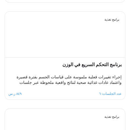
استراتيجيات فعالة لتحقيق الانسجام بين العمل والحياة في بيئة
داعمة ومحفزة.
برامج تغذية
برنامج التحكم السريع في الوزن
إجراء تغييرات فعلية ملموسة على قياسات الجسم بفترة قصيرة
واعتماد عادات غذائية صحية لنتائج واقعية ملحوظة عبر جلسات
أسبوعية متتابعة توفر بيئة سريعة التغيير يتعلم فيها المشترك عادات
غذائية جديدة ويتابع برامج حميات يكتسب منها مهارات التنظيم
عدد الجلسات: ٦
٨٤٩ ر.س
الصحي للمتناول الغذائي اليومي بما يتناسب مع حاجات جسمه من
السعرات الحرارية والمغذيات اللازمة، بإدارة ممتازة لعملية تغيير
الوزن.
برامج تغذية