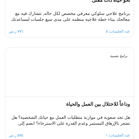
نحو حياة ذات معنى
برنامج علاجي سلوكي معرفي مخصص لكل حاله, تتشارك فيه مع
معالجك ببناء خطة علاجية منظمه على مدى سبع جلسات لمساعدتك
على التخلص من تلك الافكار السلبية ومشاعر الاسى والحزن
والاحباط، ستكون قادرا على رفع استبصارك الذاتي وفهم مشاعرك
عدد الجلسات: ٥
٧٧٦ ر.س
واستعادة نظرتك لنفسك وللحياة وللمستقبل ورفع ثقتك بنفسك
لتخطي ازمتك النفسيه والتغلب على تلك الصراعات الداخليه ومشاعر
الذنب ومحو تلك النظرة السوداوية ،معالجك سيكون الى جانبك
خطوة بخطوة ليساعدك على تخطي نوبات الاكتئاب والتعامل مع
برامج نفسية
ضغوطات الحياة المختلفه .
وداعاً للاختلال بين العمل والحياة
هل تجد صعوبة في موازنة متطلبات العمل مع حياتك الشخصية؟ هل
تشعر بالإرهاق المستمر وعدم القدرة على الاسترخاء؟ انضم إلى
مجموعة الدعم الجماعي المصممة لمساعدتك على استعادة التوازن،
من خلال مشاركة تجاربك مع الآخرين، تبادل الحلول، وتطبيق
عدد الجلسات: ١
٥٧٥ ر.س