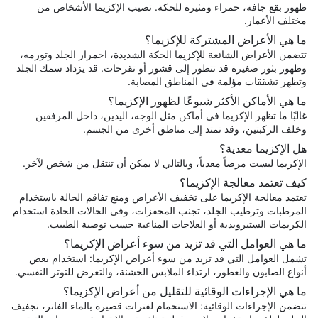
ظهور بقع جافة، حمراء ومثيرة للحكة. تصيب الإكزيما الأشخاص من
مختلف الأعمار.
ما هي الأعراض المشتركة للإكزيما؟
تتضمن الأعراض الشائعة للإكزيما الحكة الشديدة، احمرار الجلد وتورمه،
وظهور بثور صغيرة قد تتطور إلى قشور أو تقرحات. قد يزداد سمك الجلد
وتظهر تشققات مؤلمة في المناطق المصابة.
ما هي الأماكن الأكثر شيوعًا لظهور الإكزيما؟
غالبًا ما تظهر الإكزيما في أماكن مثل الوجه، اليدين، داخل المرفقين
وخلف الركبتين، وقد تمتد إلى مناطق أخرى من الجسم.
هل الإكزيما معدية؟
الإكزيما ليست مرضاً معدياً، وبالتالي لا يمكن أن تنتقل من شخص لآخر.
كيف تعتمد معالجة الإكزيما؟
تعتمد معالجة الإكزيما على تخفيف الأعراض ومنع تفاقم الحالة باستخدام
المرطبات وترطيب الجلد، تجنب المحفزات، وفي الحالات الحادة استخدام
الكريمات الستيرويدية أو العلاجات المناعية حسب توصية الطبيب.
ما هي العوامل التي قد تزيد من سوء أعراض الإكزيما؟
تشمل العوامل التي قد تزيد من سوء أعراض الإكزيما: استخدام بعض
أنواع الصابون والعطور، ارتداء الملابس الخشنة، والتعرض للتوتر النفسي.
ما هي الإجراءات الوقائية للتقليل من أعراض الإكزيما؟
تتضمن الإجراءات الوقائية: الاستحمام لفترات قصيرة بالماء الفاتر، تجفيف