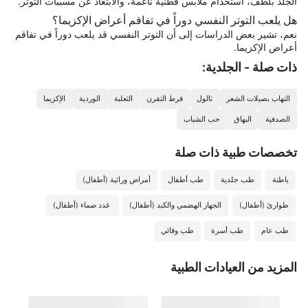
الجلد بلطف، استخدام ملابس قطنية ناعمة، والابتعاد عن مسببات التوتر.
هل يلعب التوتر النفسي دوراً في تفاقم أعراض الإكزيما؟
نعم، تشير بعض الدراسات إلى أن التوتر النفسي قد يلعب دوراً في تفاقم
أعراض الإكزيما.
ذات صلة - الجلدية:
التهاب بصيلات الشعر
ثالول
فرط التقرن
الثعلبة
الوردية
الإكزيما
الصدفية
البهاق
حب الشباب
تخصصات طبیة ذات صلة
باطنة
طب جلدية
طب أطفال
أمراض وراثية (أطفال)
طوارئ (أطفال)
الجهاز الهضمي والكبد (أطفال)
غدد صماء (أطفال)
طب عام
طب أسرة
طب وقائي
المزيد من العيادات الطبية