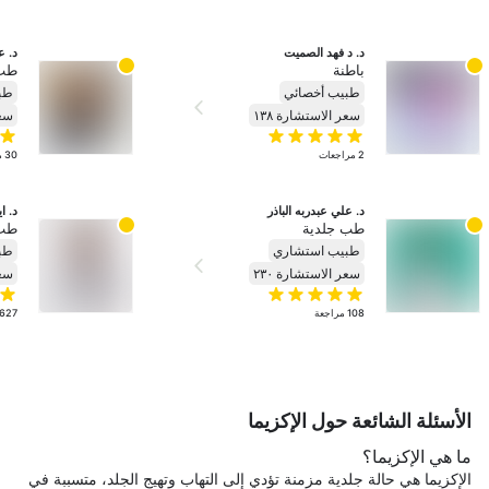
د. د فهد الصميت
د. ع
باطنة
طب 
طبيب أخصائي
طب
سعر الاستشارة ١٣٨
سعر
2
مراجعات
30
م
د. علي عبدربه الباذر
د. ا
طب جلدية
طب 
طبيب استشاري
طب
سعر الاستشارة ٢٣٠
سعر
108
مراجعة
627
الأسئلة الشائعة حول الإكزيما
ما هي الإكزيما؟
الإكزيما هي حالة جلدية مزمنة تؤدي إلى التهاب وتهيج الجلد، متسببة في