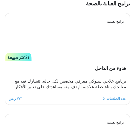
برامج العناية بالصحة
برامج نفسية
هدوء من الداخل
برنامج علاجي سلوكي معرفي مخصص لكل حاله, تتشارك فيه مع
معالجك ببناء خطة علاجيه الهدف منه مساعدتك على تغيير الأفكار
والمعتقدات السلبية التي تؤدي إلى القلق.والتغلب على اي مخاوف
اوشك يعتريك ، معالجك سيكون الى جانبك خطوة بخطوة ليساعدك
عدد الجلسات: ٥
٧٧٦ ر.س
على تخطي ازمة التوتر والقلق المفرط لتعود لك الطمأنينة
والاستقرار النفسي.
برامج نفسية