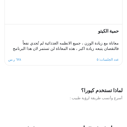
حمية الكيتو
معاناة مع زيادة الوزن ، جميع الانظمه الغذذائية لم تُجدي نفعاً
فالنقصان يتبعه زيادة اكبر ، هذه المعاناة لن تستمر لان هذا البرنامج
مصمم بطريقة احترافية وبشكل صحيح وعلى اسس علمية لجعل
وصولك للهدف ممكن ودون اي اضرار صحية مع ثبات على اسلوب
عدد الجلسات: ٥
٦٢٨ ر.س
حياة صحي ومتوازن ، هذا البرنامج الغذائي مكون من خمس جلسات
اسبوعية، سيكون مشوارك ممتع ومثير خال من اي تبعات نفسيه ربما
يخلفها اي نظام حمية آخر .
لماذا تستخدم كيورا؟
أسرع وأنسب طريقة لرؤية طبيب :