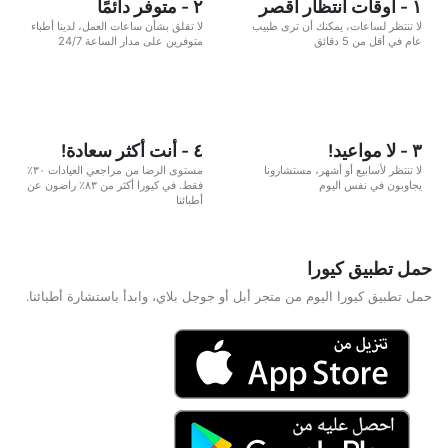
١ - أوقات انتظار أقصر
٢ - متوفر دائمًا
لا تنتظر لساعات، يمكنك أن ترى طبيب
لا تقلق بشأن ساعات العمل، لدينا أطباء
عام في أقل من 5 دقائق
متوفرين على مدار الساعة 24/7
٣ - لا مواعيد!
٤ - أنت أكثر سعادة!
لا تنتظر لأسابيع أو أشهر، مستشارونا
مستوى الرضا من مراجعي العيادات ٣٠٪
يجاوبون في نفس اليوم
فقط. في كيورا أكثر من ٨٣٪ راضون عن
أطبائنا
حمل تطبيق كيورا
حمل تطبيق كيورا اليوم من متجر أبل أو جوجل بلاي، وابدأ باستشارة أطبائنا.