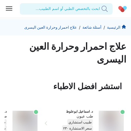
ابحث بالتخصص الطبي أو اسم الطبيب...
الحساب الشخصي
الشركة
/
/
الرئيسية
أسئلة شائعة
علاج احمرار وحرارة العين اليسرى
استشاراتي
من نحن؟
للأطباء
علاج احمرار وحرارة العين
الوصفات الطبية
للمنشآت
المدونة
اليسرى
اختبارات المعمل
المقالات الطبية
المفضلة
استشر افضل الاطباء
تسجيل الخروج
د. اسماعيل ابوعلوط
د. مح
طب عيون
طب 
طبيب استشاري
طبي
سعر الاستشارة ٢٣٠
سعر 