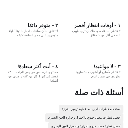
١ - أوقات انتظار أقصر
٢ - متوفر دائمًا
لا تنتظر لساعات، يمكنك أن ترى طبيب
لا تقلق بشأن ساعات العمل، لدينا أطباء
عام في أقل من 5 دقائق
متوفرين على مدار الساعة 24/7
٣ - لا مواعيد!
٤ - أنت أكثر سعادة!
لا تنتظر لأسابيع أو أشهر، مستشارونا
مستوى الرضا من مراجعي العيادات ٣٠٪
يجاوبون في نفس اليوم
فقط. في كيورا أكثر من ٨٣٪ راضون عن
أطبائنا
أسئلة ذات صلة
استخدام قطرات العين بعد عملية ترميم القرنية
أفضل قطرات مضاد حيوي للاحمرار وحرارة العين اليسرى
أفضل قطرة مضاد حيوي لحرارة واحمرار العين اليسرى