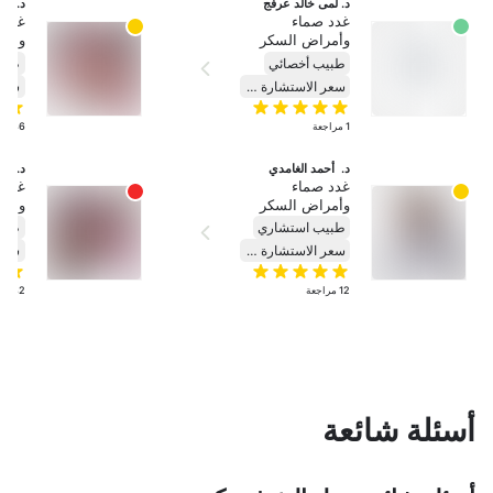
د. لمى خالد عرفج
د. حم
غدد صماء
غدد 
وأمراض السكر
وأمر
طبيب أخصائي
طبي
سعر الاستشارة ١٣٨
1
مراجعة
336
م
د.  أحمد الغامدي
د. نا
غدد صماء
غدد 
وأمراض السكر
وأمر
طبيب استشاري
طبي
سعر الاستشارة ٢٣٠
12
مراجعة
32
مر
أسئلة شائعة