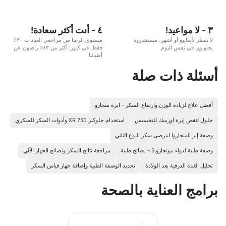
٣ - لا مواعيد!
٤ - أنت أكثر سعادة!
لا تنتظر لأسابيع أو أشهر، مستشارونا
مستوى الرضا من مراجعي العيادات ٣٠٪
يجاوبون في نفس اليوم
فقط. في كيورا أكثر من ٨٣٪ راضون عن
أطبائنا
أسئلة ذات صلة
أفضل علاج لزيادة الوزن وارتفاع السكر - ابرة منجارو
حلول لنقص إبرة اوزمبك للتخسيس
استخدام جلوكير XR 750 وأدوات السكر للسكري
وصفة إبر المنجاروا لمرضى سكر النوع الثاني
وصفة طبية لدواء مونجارو 5 - نصائح طبية
مراجعة نتائج السكر ونصائح الجهاز الآلي
تحليل الغدة الدرقية بعد الولادة
تجديد الوصفة الطبية وإضافة جهاز قياس السكر
برامج العناية بالصحة