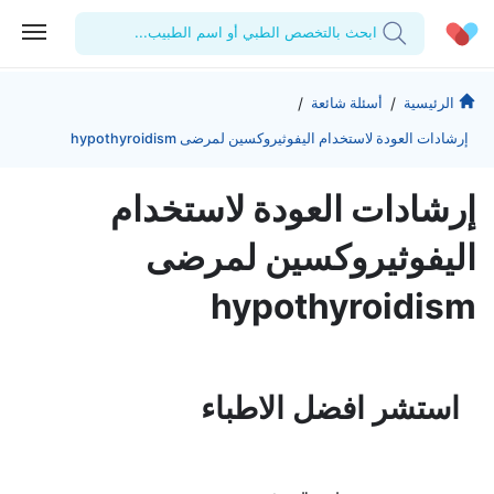
ابحث بالتخصص الطبي أو اسم الطبيب...
الحساب الشخصي
الشركة
/
/
الرئيسية
أسئلة شائعة
إرشادات العودة لاستخدام اليفوثيروكسين لمرضى hypothyroidism
استشاراتي
من نحن؟
للأطباء
الوصفات الطبية
للمنشآت
المدونة
إرشادات العودة لاستخدام
اختبارات المعمل
المقالات الطبية
اليفوثيروكسين لمرضى
المفضلة
hypothyroidism
تسجيل الخروج
استشر افضل الاطباء