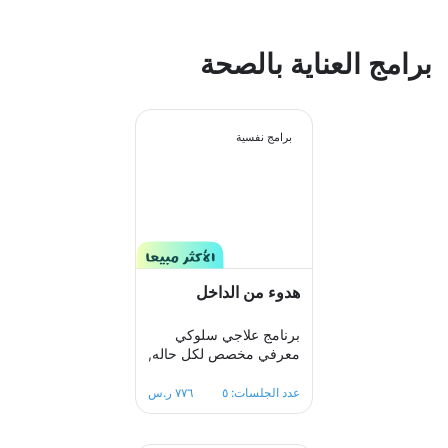
برامج العناية بالصحة
برامج نفسية
هدوء من الداخل
برنامج علاجي سلوكي
معرفي مخصص لكل حاله,
تتشارك فيه مع معالجك
ببناء خطة علاجيه الهدف
عدد الجلسات: ٥
٧٧٦ ر.س
منه مساعدتك على تغيير
الأفكار والمعتقدات السلبية