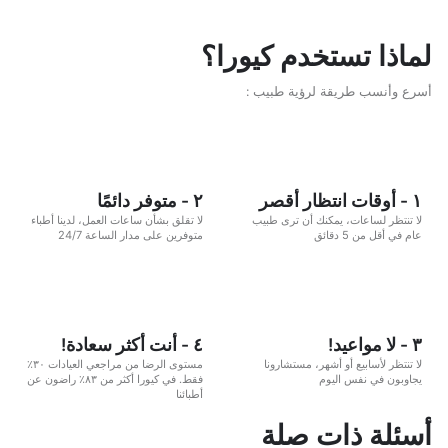
لماذا تستخدم كيورا؟
أسرع وأنسب طريقة لرؤية طبيب :
١ - أوقات انتظار أقصر
٢ - متوفر دائمًا
لا تنتظر لساعات، يمكنك أن ترى طبيب
لا تقلق بشأن ساعات العمل، لدينا أطباء
عام في أقل من 5 دقائق
متوفرين على مدار الساعة 24/7
٣ - لا مواعيد!
٤ - أنت أكثر سعادة!
لا تنتظر لأسابيع أو أشهر، مستشارونا
مستوى الرضا من مراجعي العيادات ٣٠٪
يجاوبون في نفس اليوم
فقط. في كيورا أكثر من ٨٣٪ راضون عن
أطبائنا
أسئلة ذات صلة