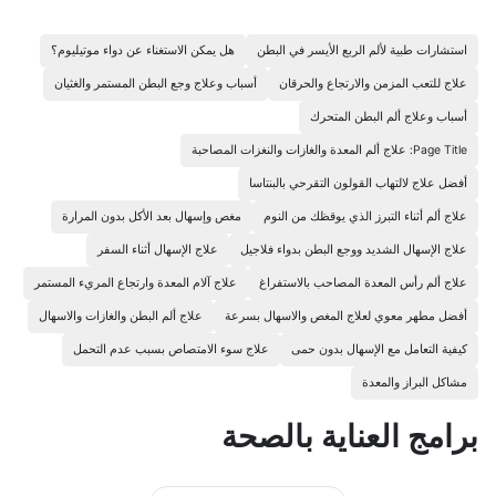
استشارات طبية لألم الربع الأيسر في البطن
هل يمكن الاستغناء عن دواء موتيليوم؟
علاج للتعب المزمن والارتجاع والحرقان
أسباب وعلاج وجع البطن المستمر والغثيان
أسباب وعلاج ألم البطن المتحرك
Page Title: علاج ألم المعدة والغازات والنغزات المصاحبة
أفضل علاج لالتهاب القولون التقرحي بالبنتاسا
علاج ألم أثناء التبرز الذي يوقظك من النوم
مغص وإسهال بعد الأكل بدون المرارة
علاج الإسهال الشديد ووجع البطن بدواء فلاجيل
علاج الإسهال أثناء السفر
علاج ألم رأس المعدة المصاحب بالاستفراغ
علاج آلام المعدة وارتجاع المريء المستمر
أفضل مطهر معوي لعلاج المغص والاسهال بسرعة
علاج ألم البطن والغازات والاسهال
كيفية التعامل مع الإسهال بدون حمى
علاج سوء الامتصاص بسبب عدم التحمل
مشاكل البراز والمعدة
برامج العناية بالصحة