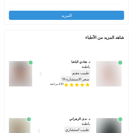
المزيد
شاهد المزيد من الأطباء
د. هنادي الباشا
د
باطنة
ب
طبيب مقيم
سعر الاستشارة ٦٩
231
مراجعة
د. ندى الزهراني
باطنة
طبيب استشاري