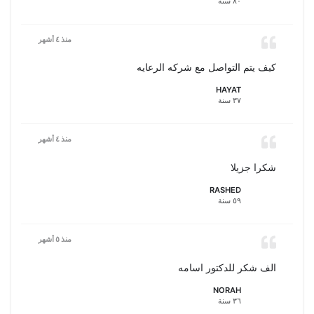
٨٠ سنة
منذ ٤ أشهر
كيف يتم التواصل مع شركه الرعايه
HAYAT
٣٧ سنة
منذ ٤ أشهر
شكرا جزيلا
RASHED
٥٩ سنة
منذ ٥ أشهر
الف شكر للدكتور اسامه
NORAH
٣٦ سنة