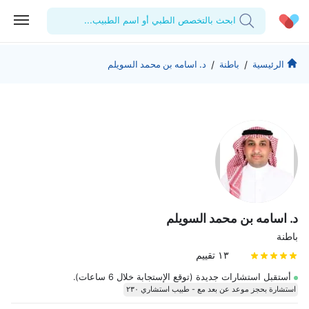
ابحث بالتخصص الطبي أو اسم الطبيب...
الحساب الشخصي
الشركة
/
/
الرئيسية
باطنة
د. اسامه بن محمد السويلم
استشاراتي
من نحن؟
للأطباء
الوصفات الطبية
للمنشآت
المدونة
اختبارات المعمل
المقالات الطبية
المفضلة
تسجيل الخروج
د. اسامه بن محمد السويلم
باطنة
١٣ تقييم
أستقبل استشارات جديدة (توقع الإستجابة خلال 6 ساعات).
استشارة بحجز موعد عن بعد مع - طبيب استشاري ٢٣٠