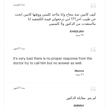
منذ شهرين
كيف كاتبين تمة بنجاح وانا مااحد كلمني ووقتها كاتبين ابحث
عن طبيب اخر؟؟؟ ابي ترجعولي قيمة الكشفيه انا
مااستفدت من الدكتور ولا كلمنييي
KHADIJAH
٣٧ سنة
منذ ٣ أشهر
it's very bad there is no proper response from the
doctor try to call him but no answer as well.
Munna
٣٦ سنة
منذ ٣ أشهر
لم يتم. مقابلة الدكتور
AMNAH