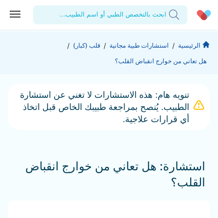
ابحث بالتخصص الطبي أو اسم الطبيب...
الحساب الشخصي
الشركة
/
/
/
الرئيسية
استشارات طبية مجانية
قلب (كبار)
هل تعاني من خوارج انقباض القلب؟
استشاراتي
من نحن؟
للأطباء
الوصفات الطبية
للمنشآت
المدونة
تنويه هام: هذه الاستشارات لا تغني عن استشارة
الطبيب. يُنصح بمراجعة طبيبك الخاص قبل اتخاذ
اختبارات المعمل
المقالات الطبية
أي قرارات علاجية.
المفضلة
تسجيل الخروج
استشارة: هل تعاني من خوارج انقباض
القلب؟