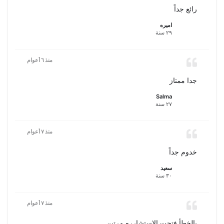
رائع جداً
اميره
٢٩ سنة
منذ ٦ أعوام
جدا ممتاز
Salma
٢٧ سنة
منذ ٧ أعوام
خدوم جداً
سعيد
٣٠ سنة
منذ ٧ أعوام
بالخطأ فتحت الاستشارره مرتين