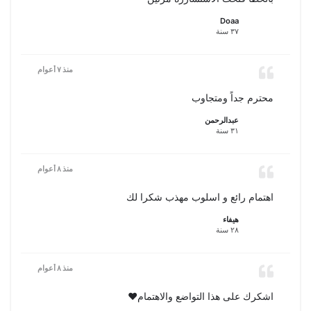
Doaa
٣٧ سنة
منذ ٧ أعوام
محترم جداً ومتجاوب
عبدالرحمن
٣١ سنة
منذ ٨ أعوام
اهتمام رائع و اسلوب مهذب شكرا لك
هيفاء
٢٨ سنة
منذ ٨ أعوام
اشكرك على هذا التواضع والاهتمام❤️