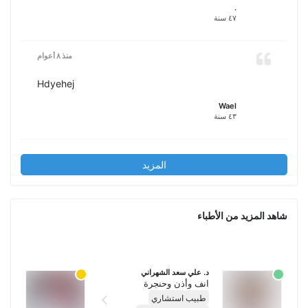
.
٤٧ سنة
منذ ٨ أعوام
Hdyehej
Wael
٤٣ سنة
المزيد
شاهد المزيد من الأطباء
د. علي سعد الشهراني
د. ع
انف وأذن وحنجرة
انف
طبيب استشاري
طبي