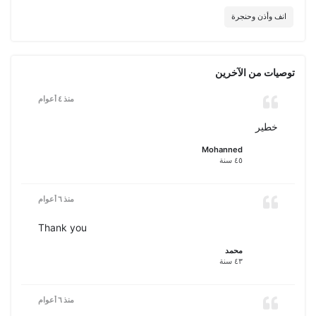
انف وأذن وحنجرة
توصيات من الآخرين
منذ ٤ أعوام
خطير
Mohanned
٤٥ سنة
منذ ٦ أعوام
Thank you
محمد
٤٣ سنة
منذ ٦ أعوام