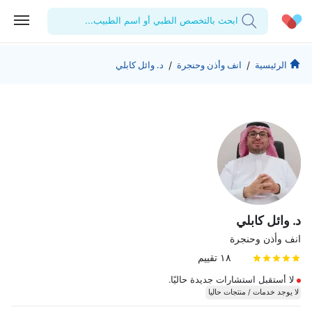
ابحث بالتخصص الطبي أو اسم الطبيب...
الحساب الشخصي
الشركة
/
/
الرئيسية
انف وأذن وحنجرة
د. وائل كابلي
استشاراتي
من نحن؟
للأطباء
الوصفات الطبية
للمنشآت
المدونة
اختبارات المعمل
المقالات الطبية
المفضلة
تسجيل الخروج
د. وائل كابلي
انف وأذن وحنجرة
١٨ تقييم
لا أستقبل استشارات جديدة حاليًا.
لا يوجد خدمات / منتجات حاليا