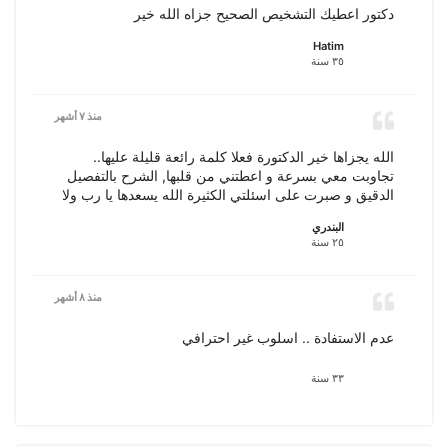
دكتور اعطيك التشخيص الصحيح جزاه الله خير
Hatim
٣٥ سنة
منذ ٧ أشهر
الله يجزاها خير الدكتورة فعلا كلمة رائعة قليلة عليها..
تجاوبت معي بسرعة و اعطتني من قلبها, الشرح بالتفصيل
الدقيق و صبرت على اسئلتي الكثيرة الله يسعدها يا رب ولا
يريها مكروه..
البندري
٢٥ سنة
منذ ٨ أشهر
عدم الاستفادة .. اسلوب غير احترافي
٣٣ سنة