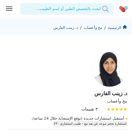
ابحث بالتخصص الطبي أو اسم الطبيب...
الحساب الشخصي
الشركة
/
/
الرئيسية
مخ وأعصاب
د. زينب الفارس
استشاراتي
من نحن؟
للأطباء
الوصفات الطبية
للمنشآت
المدونة
اختبارات المعمل
المقالات الطبية
المفضلة
تسجيل الخروج
د. زينب الفارس
مخ وأعصاب
٣ تقييمات
أستقبل استشارات جديدة (توقع الإستجابة خلال 24 ساعة).
استشارة بحجز موعد عن بعد مع - طبيب استشاري ٢٣٠