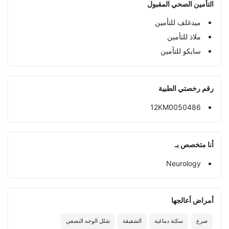
التأمين الصحي المقبول
ميدغلف للتأمين
ملاذ للتأمين
سايكو للتأمين
رقم رخصتي الطبية
12KM0050486
أنا متخصص بـ
Neurology
أمراض أعالجها
صرع
سكتة دماغية
الشقيقة
شلل الوجه النصفي