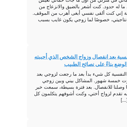
حماتي في منزلي من أول ما جات حماتي تعيش
ا له حدود. كنت أشعر بالضيق والانزعاج من
 إني كنت ألقى نفسي أبغى أهرب من الموقف.
وإنتاجيتي، خصوصًا لما زوجي يكون غايب بسبب
نفسية بعد انفصال وزواج الشخص الذي أحببته
وضع بناءً على نصائح الطبيب
ة النفسية كل شيء بدأ بعد ما رجعت لزوجي بعد
رت خمسة شهور. المشاكل بيني وبين زوجي
ا وصلنا للانفصال. بعد فترة بسيطة، سمعت خبر
 تقدم لزواج أختي، وكنت أشوفهم يتكلمون كل
[…]