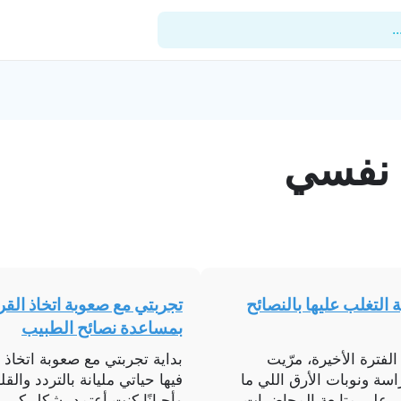
.
للأطباء
 نفسي
المدونة
المستشفيات
المنشآت
العيادات
 التغلب عليها بالنصائح
تجربتي مع صعوبة اتخاذ الق
الدعم الفني
بمساعدة نصائح الطبيب
لفترة الأخيرة، مرّيت
بداية تجربتي مع صعوبة اتخاذ
اسة ونوبات الأرق اللي ما
فيها حياتي مليانة بالتردد وا
ي على متابعة المحاضرات،
وأحيانًا كنت أعتمد بشكل كبير