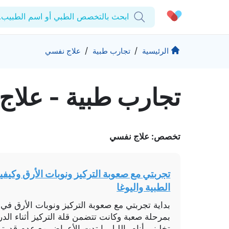
ابحث بالتخصص الطبي أو اسم الطبيب..
الحساب الشخصي
الشركة
/
/
الرئيسية
تجارب طبية
علاج نفسي
استشاراتي
من نحن؟
تجارب طبیة - علاج
المنتجات والحلول
الوصفات الطبية
للمنشآت
اختبارات المعمل
التأمين
المقالات الطبية
المزيد
تخصص: علاج نفسي
المفضلة
الرعاية المتقدمة
برامج العناية بالصحة
تسجيل الخروج
المراكز الطبية
تجربتي مع صعوبة التركيز ونوبات الأرق وكيفية
تواصل
الطبية واليوغا
حقوق التأليف والنشر كيورا ©2026
بداية تجربتي مع صعوبة التركيز ونوبات الأرق في ا
بمرحلة صعبة وكانت تتضمن قلة التركيز أثناء الدر
تخليني أنام بالليل. ابتدت الأعراض مع عدم قدرت