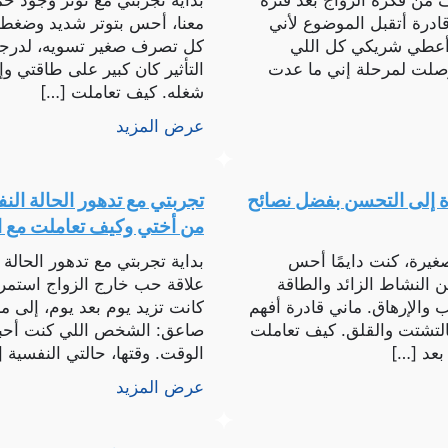
من فكرة الزواج بعد فترة
بداية تجربتي مع توتر وجود 
قادرة أتقبل الموضوع لأني
معنا، أحس بتوتر شديد وضغط م
 أعطي شريكي كل اللي
كل تصرف صغير تسويه، لدرجة
ووصلت لمرحلة إني ما عدت
التأثير كان كبير على طاقتي 
شغله. كيف تعاملت […]
عرض المزيد
اة إلى التحسن بفضل نصائح
تجربتي مع تدهور الحالة ال
من أختي وكيف تعاملت مع ال
صغيرة، كنت دايمًا أحس
بداية تجربتي مع تدهور الحال
 النشاط الزائد والطاقة
علاقة حب خارج الزواج استم
 والإرهاق. ماني قادرة أفهم
كانت تزيد يوم بعد يوم، إلى م
بالتشتت والقلق. كيف تعاملت
صاعق: الشخص اللي كنت أحبه
بعد […]
الوقت. وقتها، حالتي النفسية 
عرض المزيد