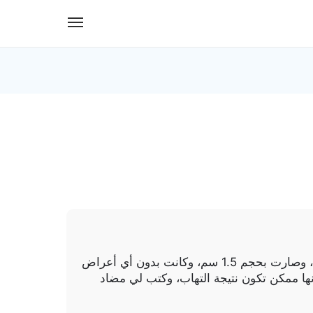
بداية تجربتي مع تورم العقد اللمفاوية قبل ثلاثة شهور لاحظت تورم في العقدة اللمفاوية عندي في منطقة القذالية، وصارت بحجم 1.5 سم، وكانت بدون أي أعراض
ها ممكن تكون نتيجة التهاب، وكتب لي مضاد