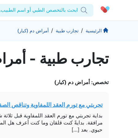
ابحث بالتخصص الطبي أو اسم الطبيب..
الحساب الشخصي
الشركة
/
/
الرئيسية
تجارب طبية
أمراض دم (كبار)
استشاراتي
من نحن؟
تجارب طبیة - أمرا
المنتجات والحلول
الوصفات الطبية
للمنشآت
اختبارات المعمل
التأمين
المقالات الطبية
المزيد
تخصص: أمراض دم (كبار)
المفضلة
الرعاية المتقدمة
برامج العناية بالصحة
تسجيل الخروج
المراكز الطبية
تجربتي مع تورم العقد اللمفاوية وتناقص الصف
تواصل
حقوق التأليف والنشر كيورا ©2026
مرافقة. بدايةً كنت قلقان وما كنت أعرف هل ال
حيوي. بعد […]