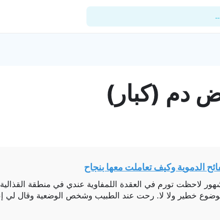
.
للأطباء
ض دم (كبار)
المدونة
المستشفيات
المنشآت
العيادات
ائح الدموية وكيف تعاملت معها بنجاح
الدعم الفني
موضوع خطير ولا لا. رحت عند الطبيب وشخص الوضعية وقال لي إن