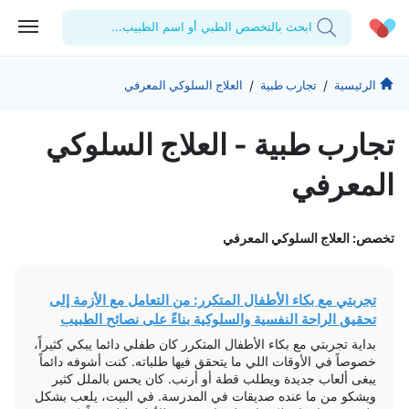
ابحث بالتخصص الطبي أو اسم الطبيب...
الحساب الشخصي
الشركة
/
/
الرئيسية
تجارب طبية
العلاج السلوكي المعرفي
استشاراتي
من نحن؟
للأطباء
تجارب طبیة - العلاج السلوكي
الوصفات الطبية
للمنشآت
المدونة
المعرفي
اختبارات المعمل
المقالات الطبية
تخصص: العلاج السلوكي المعرفي
المفضلة
تسجيل الخروج
تجربتي مع بكاء الأطفال المتكرر: من التعامل مع الأزمة إلى
تحقيق الراحة النفسية والسلوكية بناءً على نصائح الطبيب
بداية تجربتي مع بكاء الأطفال المتكرر كان طفلي دائما يبكي كثيراً،
خصوصاً في الأوقات اللي ما يتحقق فيها طلباته. كنت أشوفه دائماً
يبغى ألعاب جديدة ويطلب قطة أو أرنب. كان يحس بالملل كثير
ويشكو من ما عنده صديقات في المدرسة. في البيت، يلعب بشكل