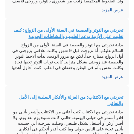
ولد. الضغوط المجتمعية زادت من شعوري بالتوتر، وزوجي للأسف
بدأ يهملني ويهينني بسبب […]
عرض المزيد
تجربتي مع التوتر والعصبية في السنة الأولى من الزواج: كيف
تغلبت على الأزمة بدعم الطبيب والنشاطات الجديدة
بداية تجربتي مع التوتر والعصبية في السنة الأولى من الزواج
السلام عليكم، أنا تزوجت قبل 9 شهور وكانت علاقتي بزوجتي في
أول الزواج ممتازة جداً. لكن مع مرور الوقت، بدأت ألاحظ التوتر
والعصبية عند زوجتي بشكل متزايد. كانت نوبات التوتر تجيها فجأة
وكانت تحس بألم في البطن وخفقان في القلب. كنت أحاول أهدئها
وأفهم سبب […]
عرض المزيد
تجربتي مع الاكتئاب: من العزلة والأفكار السلبية إلى الأمل
والتعافي
بداية تجربتي مع الاكتئاب كنت أعاني من الاكتئاب وأشعر بأنني مو
قادر أستمر في حياتي اليومية. حالتي كانت تسوء يوم بعد يوم، ولا
أقدر أركز أو أشتغل بشكل طبيعي. وصلت لمرحلة أني حسيت
بأنني عبء على الناس حولي وما كنت أقدر أتحكم في أفكاري