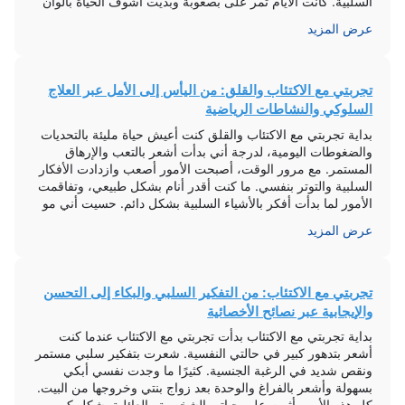
السلبية. كانت الأيام تمر على بصعوبة وبديت أشوف الحياة بألوان
كلها […]
عرض المزيد
تجربتي مع الاكتئاب والقلق: من اليأس إلى الأمل عبر العلاج
السلوكي والنشاطات الرياضية
بداية تجربتي مع الاكتئاب والقلق كنت أعيش حياة مليئة بالتحديات
والضغوطات اليومية، لدرجة أني بدأت أشعر بالتعب والإرهاق
المستمر. مع مرور الوقت، أصبحت الأمور أصعب وازدادت الأفكار
السلبية والتوتر بنفسي. ما كنت أقدر أنام بشكل طبيعي، وتفاقمت
الأمور لما بدأت أفكر بالأشياء السلبية بشكل دائم. حسيت أني مو
قادر أعيش حياتي بطبيعية، وأصبح الاكتئاب والقلق […]
عرض المزيد
تجربتي مع الاكتئاب: من التفكير السلبي والبكاء إلى التحسن
والإيجابية عبر نصائح الأخصائية
بداية تجربتي مع الاكتئاب بدأت تجربتي مع الاكتئاب عندما كنت
أشعر بتدهور كبير في حالتي النفسية. شعرت بتفكير سلبي مستمر
ونقص شديد في الرغبة الجنسية. كثيرًا ما وجدت نفسي أبكي
بسهولة وأشعر بالفراغ والوحدة بعد زواج بنتي وخروجها من البيت.
كل هذه الأمور أثرت على حياتي الشخصية والعائلية بشكل كبير.