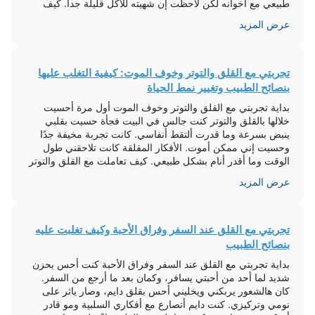
طبيعي مع اخوانه لكن لاحظت إن شهيته للأكل قليلة جداً. كيف
[…]
عرض المزيد
تجربتي مع القلق والتوتر وخوف الموت: كيفية التغلب عليها
بنصائح الطبيب وتغيير نمط الحياة
بداية تجربتي مع القلق والتوتر وخوف الموت أول مرة أحسيت
خلالها بالقلق والتوتر كنت جالس في البيت فجأة حسيت بقلبي
ينبض بسرعة وما قدرت ألتقط أنفاسي. كانت تجربة مخيفة جدًا
وحسيت إني ممكن أموت. الأفكار المقلقة كانت تلاحقني طول
الوقت وما أقدر أنام بشكل طبيعي. كيف تعاملت مع القلق والتوتر
وخوف الموت بناءً على نصائح […]
عرض المزيد
تجربتي مع القلق عند السفر وفراق الأحبة وكيف تغلبت عليه
بنصائح الطبيب
بداية تجربتي مع القلق عند السفر وفراق الأحبة كنت أحس بحزن
شديد لما أحد من أحبتي يسافر، وكمان بعد ما أرجع من السفر.
كان هالشعور يربكني ويخليني أحس بقلق دايم، وصار ياثر على
نومي وتركيزي. كنت دايم أتصارع مع أفكاري السلبية ومو قادر