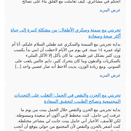
أتحكم في مشاعري. كيف تعاملت مع القلق بناءً على نصائح
الطبيب رحت […]
عرض المزيد
تجربتي مع سمنة وسكري الأطفال: من مشكلة كبيرة إلى حياة
أكثر صحة وسعادة
بداية تجربتي مع السمنة والسكري عند طفلي السلام عليكم، أنا أم
لولد عمره ١٤ سنة. في يوم من الأيام لاحظت أن ابني بدأ يكسب
وزن كثير بشكل غير طبيعي. ما كان يأكل إلا الأكل المليء
بالسكريات والدهون وما كان يتحرك كثير، دايم جالس يلعب على
السوني. ومع زيادة الوزن، بديت ألاحظ أنه صار عصبي واجد […]
عرض المزيد
تجربتي مع الحزن والنقص في الحمل: التغلب على التحديات
المجتمعية ونصائح الطبيب لتحقيق السعادة
بداية تجربتي مع الحزن والنقص خلال الحمل ببنت من يوم ما
عرفت إني حامل، كنت مخطط لإني أكون أم سعيدة ومبسوطة.
لكن للأسف، الأخبار أني حامل ببنت جابت لي مشاعر مختلطة.
كنت أشعر بالحزن والنقص لأن المجتمع من حولي يتوقع أن أنجب