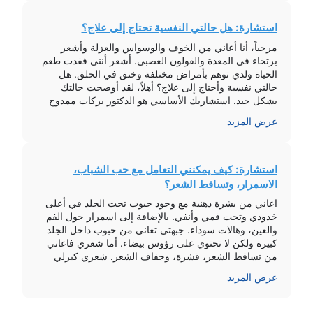
استشارة: هل حالتي النفسية تحتاج إلى علاج؟
مرحباً، أنا أعاني من الخوف والوسواس والعزلة وأشعر
برتخاء في المعدة والقولون العصبي. أشعر أنني فقدت طعم
الحياة ولدي توهم بأمراض مختلفة وخنق في الحلق. هل
حالتي نفسية وأحتاج إلى علاج؟ أهلاً، لقد أوضحت حالتك
بشكل جيد. استشاريك الأساسي هو الدكتور بركات ممدوح
الذي سيقرر حاجتك للأدوية. أيضاً ستحتاجين لبعض الجلسات
عرض المزيد
النفسية. هذه الأعراض شائعة […]
استشارة: كيف يمكنني التعامل مع حب الشباب،
الاسمرار، وتساقط الشعر؟
اعاني من بشرة دهنية مع وجود حبوب تحت الجلد في أعلى
خدودي وتحت فمي وأنفي. بالإضافة إلى اسمرار حول الفم
والعين، وهالات سوداء. جبهتي تعاني من حبوب داخل الجلد
كبيرة ولكن لا تحتوي على رؤوس بيضاء. أما شعري فاعاني
من تساقط الشعر، قشرة، وجفاف الشعر. شعري كيرلي
بسيط، وأحيانا يظهر لي حبوب مؤلمة وحمراء في […]
عرض المزيد