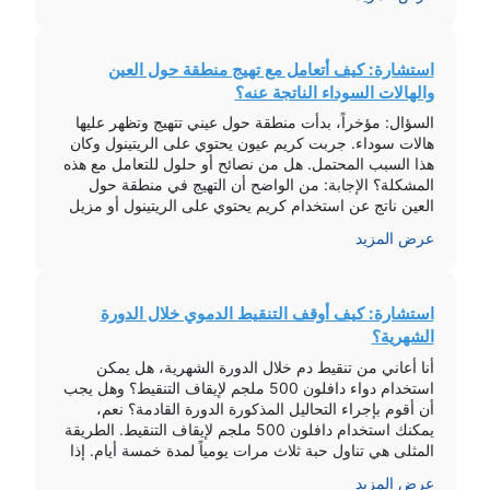
[…]
استشارة: كيف أتعامل مع تهيج منطقة حول العين
والهالات السوداء الناتجة عنه؟
السؤال: مؤخراً، بدأت منطقة حول عيني تتهيج وتظهر عليها
هالات سوداء. جربت كريم عيون يحتوي على الريتينول وكان
هذا السبب المحتمل. هل من نصائح أو حلول للتعامل مع هذه
المشكلة؟ الإجابة: من الواضح أن التهيج في منطقة حول
العين ناتج عن استخدام كريم يحتوي على الريتينول أو مزيل
المكياج. إليك بعض الإرشادات لتخفيف التهيج والتعامل […]
عرض المزيد
استشارة: كيف أوقف التنقيط الدموي خلال الدورة
الشهرية؟
أنا أعاني من تنقيط دم خلال الدورة الشهرية، هل يمكن
استخدام دواء دافلون 500 ملجم لإيقاف التنقيط؟ وهل يجب
أن أقوم بإجراء التحاليل المذكورة الدورة القادمة؟ نعم،
يمكنك استخدام دافلون 500 ملجم لإيقاف التنقيط. الطريقة
المثلى هي تناول حبة ثلاث مرات يومياً لمدة خمسة أيام. إذا
كان التنقيط يزعجك، يمكنك استخدامه في أي وقت حسب
عرض المزيد