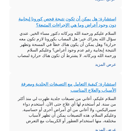
لسرعة التحسن. علامات الحروق ظهور طبقة سوداء على
منطقة […]
استشارة: هل يمكن أن تكون نتيجة فحص كورونا إيجابية
دون وجود أعراض وما هي الإجراءات المتبعة؟
السلام عليكم ورحمة الله وبركاته دكتور مساء الخير. عندي
سؤال الله يجزاك خير: هل المصاب بكورونا لازم تكون معه
حرارة؟ وهل يمكن أن يكون هناك خطأ في المسحة وتظهر
النتيجة إيجابية رغم عدم وجود أعراض؟ وعليكم السلام
ورحمة الله وبركاته. لا يشترط أن تكون هناك حرارة لمصاب
كورونا. احتمال خطأ المسحة وارد ولكن ضئيل (5-10%). […]
عرض المزيد
استشارة: كيفية التعامل مع التصبغات الجلدية ومعرفة
الأسباب والعلاج المناسب
السلام عليكم، أعاني من تصبغات جلدية ظهرت لي منذ أكثر
من سنة. لم أستخدم لها أي علاج حتى الآن. أستخدم دواء
سيبراليكس، ولا أعاني من أي أمراض أخرى أو حساسية.
وعليكم السلام، هذه التصبغات يمكن أن تظهر لأسباب
مختلفة، منها استخدام العطور أو الكريمات مع التعرض
للشمس، أو بسبب مشاكل هرمونية أو أمراض مزمنة. العلاج
عرض المزيد