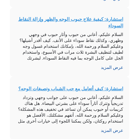
[…]
استشارة: كيفية علاج حبوب الوجه والظهر وإزالة النقاط
السوداء
السلام عليكم، أعاني من حبوب وأثار حبوب في وجهي
وظهري، وكذلك نقاط سوداء على الأنف. كيف أقدر أشيلها؟
وعليكم السلام ورحمة الله، بإمكانك استخدام غسول وجه
لطيف لتنظيف البشرة ثلاث مرات في الأسبوع، واستخدام
الجل على كامل الوجه بما فيه النقاط السوداء. لبشرتك
الحساسة، يتم استخدام الكريم مع محلول معقم بعد مرور
عرض المزيد
أسبوع. أما بالنسبة […]
استشارة: كيف أتعامل مع حب الشباب وتصبغات الوجه؟
السلام عليكم، أعاني من حبوب على جوانب وجهي وتزداد
تدريجياً وتترك آثاراً سوداء على بشرتي البيضاء. هل هناك
كريمات أو حبوب يمكن أن تساعد في تخفيف هذه المشكلة؟
وعليكم السلام ورحمة الله، أتفهم مشكلتك، الأفضل هو
استخدام روكتان، ولكن يمكننا اللجوء إلى خيارات أخرى مثل
المضادات الحيوية الموضعية والكريمات. أوصيك بتجربة
عرض المزيد
Doxycycline 100 ملغ مرة […]