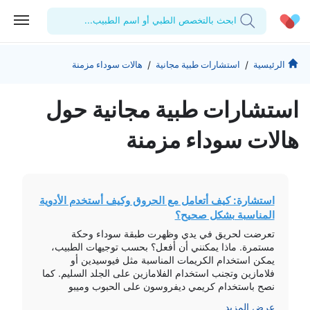
ابحث بالتخصص الطبي أو اسم الطبيب...
الحساب الشخصي
الشركة
/
/
الرئيسية
استشارات طبية مجانية
هالات سوداء مزمنة
استشاراتي
من نحن؟
للأطباء
استشارات طبیة مجانیة حول
الوصفات الطبية
للمنشآت
المدونة
هالات سوداء مزمنة
اختبارات المعمل
المقالات الطبية
المفضلة
استشارة: كيف أتعامل مع الحروق وكيف أستخدم الأدوية
المناسبة بشكل صحيح؟
تسجيل الخروج
تعرضت لحريق في يدي وظهرت طبقة سوداء وحكة
مستمرة. ماذا يمكنني أن أفعل؟ بحسب توجيهات الطبيب،
يمكن استخدام الكريمات المناسبة مثل فيوسيدين أو
فلامازين وتجنب استخدام الفلامازين على الجلد السليم. كما
نصح باستخدام كريمي ديفروسون على الحبوب وميبو
للحروق بكمية قليلة. يُفضل مراجعة طبيب جراحة تجميل
عرض المزيد