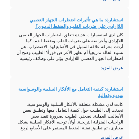
استشارة: ما هي تأثيرات اضطراب الجهاز العصبي
اللاإرادي على ضربات القلب والضغط الدموي؟
كان لدي استفسارات عديدة تتعلق باضطراب الجهاز العصبي
اللاإرادي وأعراضه على ضربات القلب وضغط الدم. كما
أردت معرفة علاقة التنميل في الأصابع لهذا الاضطراب. هل
تسوء الحالة تدريجياً أم تظهر الأعراض فوراً؟ الطبيب وضح أن
اضطراب الجهاز العصبي اللاإرادي يؤثر على وظائف رئيسية
في الجسم بما في ذلك ضربات القلب والضغط الدموي. هذا
عرض المزيد
الاضطراب يمكن […]
استشارة: كيفية التعامل مع الأفكار السلبية والوسواسية
بهدوء وفعالية
كانت لدي مشكلة متعلقة بالأفكار السلبية والوسواسية.
تحدثت إلى الطبيب حول كيفية التعامل معها وتطبيق بعض
الأساليب العملية. نصحني الطبيب بضرورة تنفيذ بعض
الواجبات المنزلية التريجية. أولأً، توجيه الأفكار السلبية بشكل
معياري، ثم تطبيق تقنية الضغط المستمر على الأصابع لردع
الأفكار السلبية. والطريقة النهائية هي ترديد عبارات إيجابية
عرض المزيد