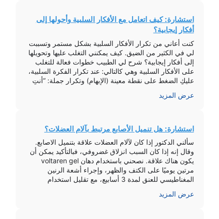
استشارة: كيف اتعامل مع الأفكار السلبية وأحولها إلى
أفكار إيجابية؟
كنت أعاني من تكرار الأفكار السلبية بشكل مستمر وتسببت
لي في الكثير من الضيق. كيف يمكنني التغلب عليها وتحويلها
إلى أفكار إيجابية؟ شرح لي الطبيب خطوات فعالة للتغلب
على الأفكار السلبية وهي كالتالي: عند تكرار الفكرة السلبية،
عليكِ الضغط على نقطة معينة (الإبهام) وتكرار جملة: “أنتِ
فكرة سلبية، أنا أتحداكِ وأتجاوزكِ”. تسجيل الأفكار السلبية
عرض المزيد
التي […]
استشارة: هل تنميل الأصابع مرتبط بآلام العضلات؟
سألني الدكتور إذا كان لآلام العضلات علاقة بتنميل الاصابع.
وقال إنه إذا كان السبب انزلاق غضروفي، فبالتأكيد يمكن أن
يكون هناك علاقة. نصحني باستخدام دهان voltaren gel
مرتين يوميًا على الكتف والظهر، وإجراء أشعة الرنين
المغناطيسي للعنق لمدة 3 أسابيع، مع تقليل استخدام
الجوال. أكد الدكتور أن العلاج سيكون لمدة ثلاثة أسابيع، وإذا
عرض المزيد
لم يتحسن […]