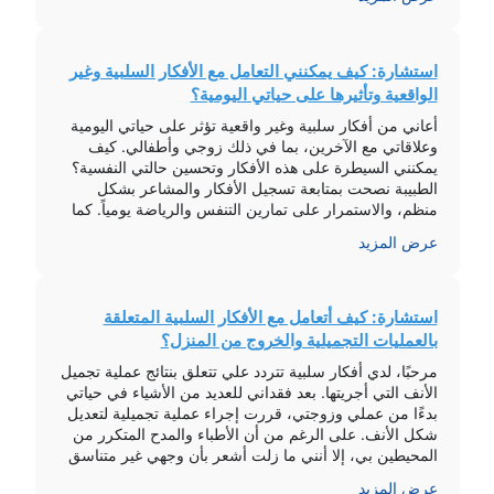
تحكم […]
استشارة: كيف يمكنني التعامل مع الأفكار السلبية وغير
الواقعية وتأثيرها على حياتي اليومية؟
أعاني من أفكار سلبية وغير واقعية تؤثر على حياتي اليومية
وعلاقاتي مع الآخرين، بما في ذلك زوجي وأطفالي. كيف
يمكنني السيطرة على هذه الأفكار وتحسين حالتي النفسية؟
الطبيبة نصحت بمتابعة تسجيل الأفكار والمشاعر بشكل
منظم، والاستمرار على تمارين التنفس والرياضة يومياً. كما
أكدت على أهمية فهم مصدر الأفكار السلبية وتحليلها بطريقة
عرض المزيد
عقلانية. يُنصح أيضاً بممارسة […]
استشارة: كيف أتعامل مع الأفكار السلبية المتعلقة
بالعمليات التجميلية والخروج من المنزل؟
مرحبًا، لدي أفكار سلبية تتردد علي تتعلق بنتائج عملية تجميل
الأنف التي أجريتها. بعد فقداني للعديد من الأشياء في حياتي
بدءًا من عملي وزوجتي، قررت إجراء عملية تجميلية لتعديل
شكل الأنف. على الرغم من أن الأطباء والمدح المتكرر من
المحيطين بي، إلا أنني ما زلت أشعر بأن وجهي غير متناسق
وأنفي ليس جيدًا. كيف أستطيع […]
عرض المزيد