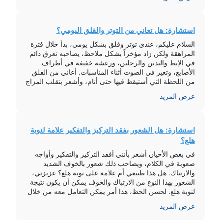
بيني وبين نفسي عندما تطرأ الأفكار السلبية. […]
استشارة: هل تعاني من التوتر والقلق اليومي؟
السلام عليكم، عندي توتر وقلق بشكل يومي، بدأ خلال فترة
المراهقة ولكن زاد مؤخراً بشكل ملاحظ، يصاحبه تعرق دائم
في الإبط واليدين والرجلين، ورعشة خفيفة في أطراف
الأصابع، وتغير في الصوت أثناء المناسبات. أعاني من القلق
من اللحظة التي أستيقظ فيها حتى أنام، وأشعر بتقلب المزاج
والغضب. ما هو الحل؟ المشكلة التي تعاني منها هي […]
عرض المزيد
استشارة: هل الشعور بفقد التركيز والتفكير علامة لنوبة
هلع؟
في بعض الأحيان أشعر بأنني أفقد التركيز والتفكير وأواجه
صعوبة في الكلام، ويصاحب ذلك شعور بالخوف الشديد
والارتباك. هل هذا طبيعي أم علامة على نوبة هلع؟ عزيزتي،
الشعور بهذا النوع من الارتباك والخوف يمكن أن يكون نتيجة
لنوبة هلع. لحسن الحظ، هذا أمر يمكن التعامل معه من خلال
بعض التدريبات النفسية والتنفس العميق. إليك بعض […]
عرض المزيد