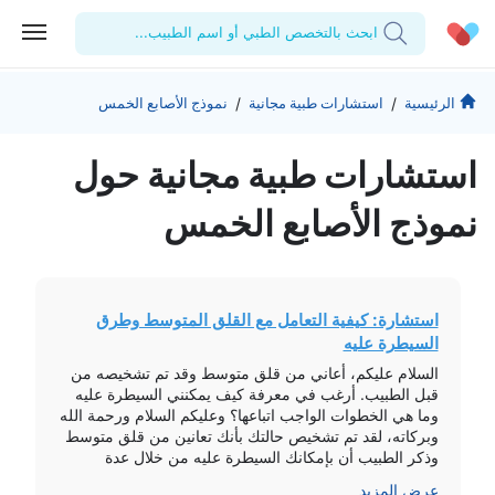
ابحث بالتخصص الطبي أو اسم الطبيب...
الحساب الشخصي
الشركة
/
/
الرئيسية
استشارات طبية مجانية
نموذج الأصابع الخمس
استشاراتي
من نحن؟
للأطباء
استشارات طبیة مجانیة حول
الوصفات الطبية
للمنشآت
المدونة
نموذج الأصابع الخمس
اختبارات المعمل
المقالات الطبية
المفضلة
استشارة: كيفية التعامل مع القلق المتوسط وطرق
السيطرة عليه
تسجيل الخروج
السلام عليكم، أعاني من قلق متوسط وقد تم تشخيصه من
قبل الطبيب. أرغب في معرفة كيف يمكنني السيطرة عليه
وما هي الخطوات الواجب اتباعها؟ وعليكم السلام ورحمة الله
وبركاته، لقد تم تشخيص حالتك بأنك تعانين من قلق متوسط
وذكر الطبيب أن بإمكانك السيطرة عليه من خلال عدة
خطوات تشمل تمارين رياضية وتقنيات استرخاء وتمارين
عرض المزيد