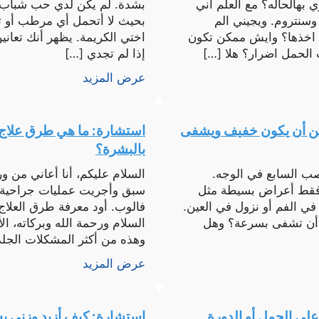
بهالحاله؟ مع العلم اني
بشدة. لم يكن لدي حب شباب
ستمريت بالحميه والرياضه وانوفاري واوميقا ٣ وسنتروم. ويجيني الم
بحيث لا أتحمل أي مرطب أو تو
ى اخذها؟ وايش ممكن تكون
اختي الكريمة. يظهر أنك تعان
 الحمل اضرار؟ هلا […]
إذا لم تجدي […]
عرض المزيد
كن أن يكون خفيف ويشفى
استشارة: ما هي طرق علاج ور
بالبشرة؟
عاني من العصب السابع في الوجه.
السلام عليكم، أنا أعاني من و
ه فقط أعراض بسيطة مثل
سبق وأجريت عمليات جراحية و
في الفم أو نزول في العين.
فالوب. أود معرفة طرق العلاج 
ة أن تشفى بسرعة؟ وهل
السلام ورحمة الله وبركاته، ال
وهذه من أكثر المشكلات الجلد
ROZEX مرة […]
عرض المزيد
لى الحمل أو الدورة
استشارة: كيف أزيد وزني 