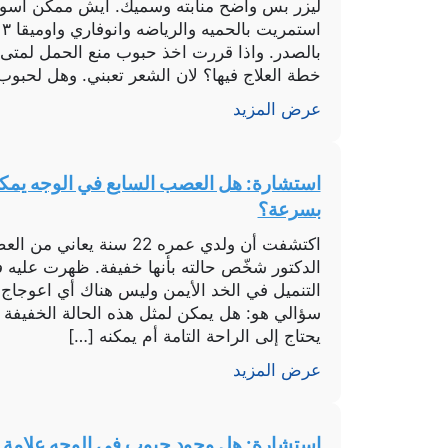
ليزر بس واضح منابته وسميك. ايش ممكن أسوي 
ا
بالصدر. واذا قررت اخذ حبوب منع الحمل لمت
خطة العلاج فيها؟ لان الشعر تعبني. وهل لحبوب
عرض المزيد
استشارة: هل العصب السابع في الوجه يم
بسرعة؟
اكتشفت أن ولدي عمره 22 سنة ي
الدكتور شخّص حالته بأنها خفيفة. ظهرت علي
التنميل في الخد الأيمن وليس هناك أي اعوجاج 
سؤالي هو: هل يمكن لمثل هذه الحالة الخفيف
يحتاج إلى الراحة التامة أم يمكنه […]
عرض المزيد
استشارة: هل وجود حبوب في الوجه علامة ع