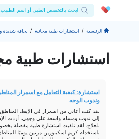
ابحث بالتخصص الطبي أو اسم الطبيب..
الحساب الشخصي
الشركة
/
/
الرئيسية
استشارات طبية مجانية
نحافة شديدة 
استشاراتي
من نحن؟
استشارات طبیة مج
المنتجات والحلول
الوصفات الطبية
للمنشآت
اختبارات المعمل
التأمين
المقالات الطبية
المزيد
المفضلة
الرعاية المتقدمة
استشارة: كيفية التعامل مع اسمرار المنا
برامج العناية بالصحة
تسجيل الخروج
وندوب الوجه
المراكز الطبية
لقد كنت أعاني من اسمرار في الإبط، المناطق 
تواصل
حقوق التأليف والنشر كيورا ©2026
إلى ندوب ومسام واسعة على وجهي. أردت ال
للعلاج. لقد تلقيت استشارة طبية مفصلة بخص
باستخدام كريم اسكينورين مرتين يوميًا للمناط