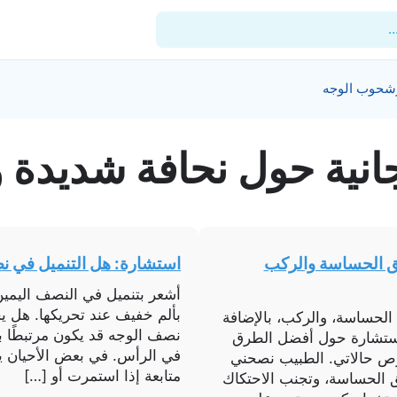
.
وشحوب الوجه
للأطباء
انیة حول
نحافة شديدة 
المدونة
المستشفيات
المنشآت
طق الحساسة والركب
استشارة: هل التنميل في ن
العيادات
أشعر بتنميل في النصف اليمين
بألم خفيف عند تحريكها. هل ي
الحساسة، والركب، بالإضافة
الدعم الفني
نصف الوجه قد يكون مرتبطًا ب
إستشارة حول أفضل الطرق
في الرأس. في بعض الأحيان ي
وص حالاتي. الطبيب نصحني
متابعة إذا استمرت أو […]
ق الحساسة، وتجنب الاحتكاك