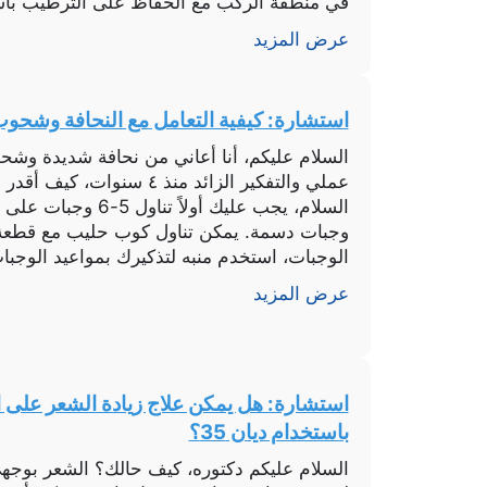
في منطقة الركب مع الحفاظ على الترطيب باس
يوريا بالإضافة لكريم […]
عرض المزيد
استشارة: كيفية التعامل مع النحافة وشحو
السلام عليكم، أنا أعاني من نحافة شديدة وشح
عملي والتفكير الزائد منذ ٤ س
السلام، يجب عليك أولاً
وجبات دسمة. يمكن تناول كوب حليب مع قطعة
الوجبات، استخدم منبه لتذكيرك بمواعيد الوجب
عرض المزيد
استشارة: هل يمكن علاج زيادة الشعر على 
باستخدام ديان 35؟
السلام عليكم دكتوره، كيف حالك؟ الشعر بوج