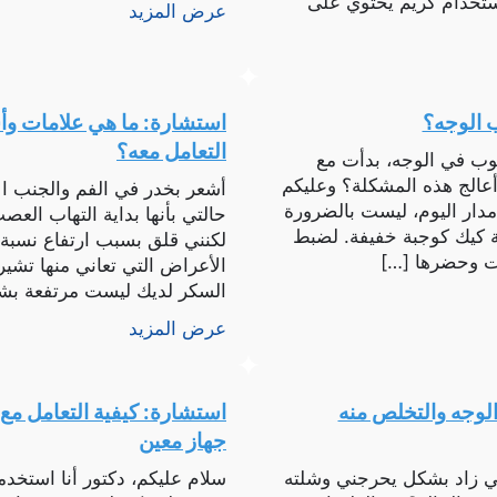
تخدام كريم يحتوي على
عرض المزيد
ب الوجه؟
استشارة: ما هي علامات وأ
التعامل معه؟
وب في الوجه، بدأت مع
نوات، كيف أقدر أعالج هذه المشكلة؟ وعليكم
أشعر بخدر في الفم والجنب ا
 تناول 5-6 وجبات على مدار اليوم، ليست بالضرورة
حالتي بأنها بداية التهاب الع
 كيك كوجبة خفيفة. لضبط
لكنني قلق بسبب ارتفاع نسبة 
ات وحضرها […]
الأعراض التي تعاني منها تشير
السكر لديك ليست مرتفعة بشك
عرض المزيد
الوجه والتخلص منه
استشارة: كيفية التعامل م
جهاز معين
هي زاد بشكل يحرجني وشلته
سلام عليكم، دكتور أنا استخد