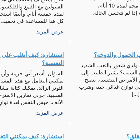
ينصح بأخذ مضاد حيوي مثل سيفوروكسيم 500 مجم لمدة 10 أيام،
الفنتولين مع القمع والفلكسوت
 إذا لم تتحسن الحالة.
لمدة خمسة أيام. وأيضًا استخ
كل هذا للمساعدة في تخفيف 
عرض المزيد
 الخمول والدوخة؟
استشارة: كيف أتغلب على 
النفسية؟
 ولدي شعور بالتعب الشديد
ن السبب؟ يشير الطبيب إلى
السؤال: أشعر أني حزينة وأريد 
 الأمراض التنفسية. ينصح
يمكنني التعامل مع هذه المشا
لى توازن غذائي جيد، وشرب
التوتر الزائد. يمكنك كتابة م
[…]
السلبية. جربي تمارين الاستر
الأنف، حبس النفس لعدة ثوانٍ، 
عرض المزيد
لقلق؟
استشارة: كيف يمكنني التغ