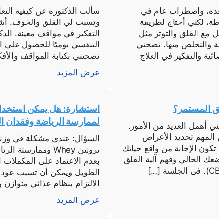
لمعدة، واضطراب عام في
سألت الدكتوره عن كيفية التعا
طة، لكني أحتاج لطريقة
وتسبب لي القلق والخوف. أشعر 
 مع القلق والتوتر مثل
التفكير في مواقف معينة. الد
بية والتخلص منها. نصحني
التنفسي يوميًا للحصول على ال
ئية والتفكير في العلاج
نصحتني بكتابة المواقف والأفك
الأكثر قلقا، ثم […]
عرض المزيد
لق المستمر؟
لممارسة الرياضة وفقدان ا
ي أهمل العديد من الأمور.
 المهم تحديد الأعراض
السؤال: عندي مشكلة في وزني
تكون الإجابة من واقع حياتك
بروتين Whey وممارس
عك الحالي وفهم آلية القلق
الطويل ويمكن أن تسبب عودة 
الالتزام بنظام غذائي متوازن 
[…]
عرض المزيد