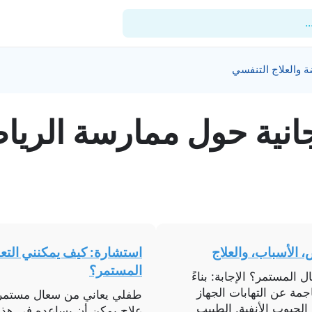
.
 والعلاج التنفسي
للأطباء
انیة حول
ممارسة الرياض
المدونة
المستشفيات
المنشآت
العيادات
الدعم الفني
 الأسباب، والعلاج
استشارة: كيف يمكنني الت
المستمر؟
المستمر؟ الإجابة: بناءً
مة عن التهابات الجهاز
طفلي يعاني من سعال مستمر خ
الجيوب الأنفية. الطبيب
علاج يمكن أن يساعده في هذه