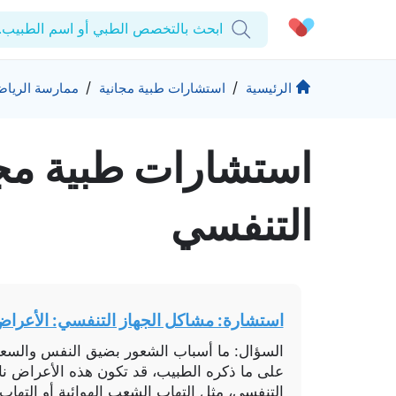
ابحث بالتخصص الطبي أو اسم الطبيب..
الحساب الشخصي
الشركة
/
/
الرئيسية
استشارات طبية مجانية
ممارسة الرياضة
استشاراتي
من نحن؟
استشارات طبیة مج
المنتجات والحلول
الوصفات الطبية
للمنشآت
اختبارات المعمل
التنفسي
التأمين
المقالات الطبية
المزيد
المفضلة
الرعاية المتقدمة
برامج العناية بالصحة
تسجيل الخروج
المراكز الطبية
تواصل
استشارة: مشاكل الجهاز التنفسي: الأعراض،
حقوق التأليف والنشر كيورا ©2026
السؤال: ما أسباب الشعور بضيق النفس والسعال 
على ما ذكره الطبيب، قد تكون هذه الأعراض ناج
التنفسي، مثل التهاب الشعب الهوائية أو التهاب 