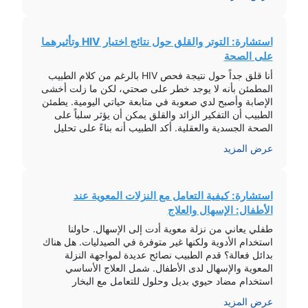
استشارة: التوتر والقلق حول نتائج اختبار HIV وتأثيرهما
على الصحة
أنا قلق جداً حول نتيجة فحص HIV بالرغم من كلام الطبيب
المطمئن بأنه لا يوجد خطر على صحتي، لكن ما زلت أخشى
الإصابة وأصبح لدي صعوبة في متابعة حياتي اليومية. يطمئن
الطبيب أن التفكير الزائد والقلق يمكن أن يؤثر سلباً على
الصحة الجسدية والعقلية. أكد الطبيب أنه بناءً على تحليل
PCR الذي أجريته بعد 15 […]
عرض المزيد
استشارة: كيفية التعامل مع النزلات المعوية عند
الأطفال: الإسهال والعلاج
طفلي يعاني من نزلة معوية أدت إلى الإسهال. حاولنا
استخدام الأدوية ولكنها غير متوفرة في الصيدليات. هل هناك
بدائل فعالة؟ قدم الطبيب نصائح عديدة لمواجهة النزلة
المعوية والإسهال لدى الأطفال. شمل العلاج الأساسي
استخدام مضاد حيوي بديل وحلول للتعامل مع البخار
والإسهال. كما أكد الطبيب على أهمية اتباع نظام غذائي
عرض المزيد
مناسب للأطفال خلال فترة النزلة […]