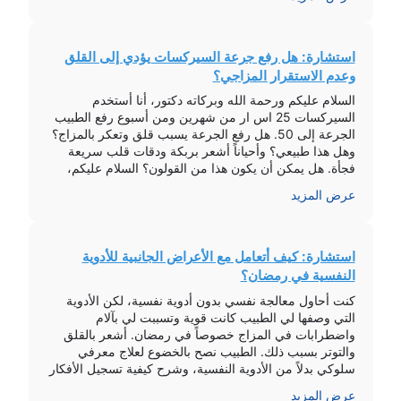
استشارة: هل رفع جرعة السيركسات يؤدي إلى القلق
وعدم الاستقرار المزاجي؟
السلام عليكم ورحمة الله وبركاته دكتور، أنا أستخدم
السيركسات 25 اس ار من شهرين ومن أسبوع رفع الطبيب
الجرعة إلى 50. هل رفع الجرعة يسبب قلق وتعكر بالمزاج؟
وهل هذا طبيعي؟ وأحياناً أشعر بربكة ودقات قلب سريعة
فجأة. هل يمكن أن يكون هذا من القولون؟ السلام عليكم،
رفع الجرعة قد يسبب بعض التغيرات المزاجية والقلق […]
عرض المزيد
استشارة: كيف أتعامل مع الأعراض الجانبية للأدوية
النفسية في رمضان؟
كنت أحاول معالجة نفسي بدون أدوية نفسية، لكن الأدوية
التي وصفها لي الطبيب كانت قوية وتسببت لي بآلام
واضطرابات في المزاج خصوصاً في رمضان. أشعر بالقلق
والتوتر بسبب ذلك. الطبيب نصح بالخضوع لعلاج معرفي
سلوكي بدلاً من الأدوية النفسية، وشرح كيفية تسجيل الأفكار
اليومية والتعامل مع الأفكار السلبية التي تحدث لي، وأكد أن
عرض المزيد