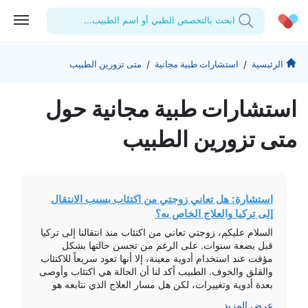
ابحث بالتخصص الطبي أو اسم الطبيب...
الحساب الشخصي
الشركة
/
/
الرئيسية
استشارات طبية مجانية
متى تزورين الطبيب
استشاراتي
من نحن؟
للأطباء
استشارات طبیة مجانیة حول
الوصفات الطبية
للمنشآت
المدونة
متى تزورين الطبيب
اختبارات المعمل
المقالات الطبية
المفضلة
استشارة: هل تعاني زوجتي من اكتئاب بسبب الانتقال
إلى تركيا والعلاج الخاص به؟
تسجيل الخروج
السلام عليكم، زوجتي تعاني من اكتئاب منذ انتقالنا إلى تركيا
قبل بضعة سنوات. على الرغم من تحسن حالتها بشكل
مؤقت عند استخدام أدوية معينة، إلا أنها تعود سريعاً للاكتئاب
والقلق والخوف. الطبيب أكد لنا أن الحالة هي اكتئاب وأوصى
بعدة أدوية وتغييرات، لكن هل مسار العلاج الذي نتابعه هو
الصحيح؟ وهل زوجتي ستتحسن وتعود لطبيعتها؟ […]
عرض المزيد