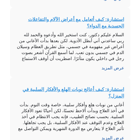
الشعور بالألم […]
استشارة: كيف أتعامل مع أعراض الآلام والتفاعلات
الجسدية مع الدواء؟
السلام عليكم دكتور، كنت استخير الله وأدعوه والحمد لله
ربي ساعدني أني أبطل الأدوية. لكن بعدها بدأت الأعاني من
أعراض غير مفهومة في جسمي، مثل تطربق العظام وسيلان
الدم في جسمي بدون تعب. لما أسمع القرآن أشعر بصوت
رجل في داخلي يكون متأثرًا. اضطريت أن أوقف الاستماع
للقرآن لكي تخف الأعراض. ماذا أفعل الآن خاصة […]
عرض المزيد
استشارة: كيف أعالج نوبات الهلع والأفكار السلبية في
المنزل؟
أعاني من نوبات هلع وأفكار سلبية، خاصة وقت النوم. بدأت
في أخذ العلاج وبدأت ألاحظ تحسنًا، لكن أحيانًا تعود الأفكار
السلبية. بحسب نصائح الطبيب، فإنه يجب الانتظام في أخذ
العلاج وعدم التوقف عند الأفكار السلبية، بل يجب تجاهلها.
تأثير العلاج لا يتعارض مع الدورة الشهرية ويمكن التواصل مع
الطبيب بعد أسبوع من الانتظام في العلاج […]
عرض المزيد