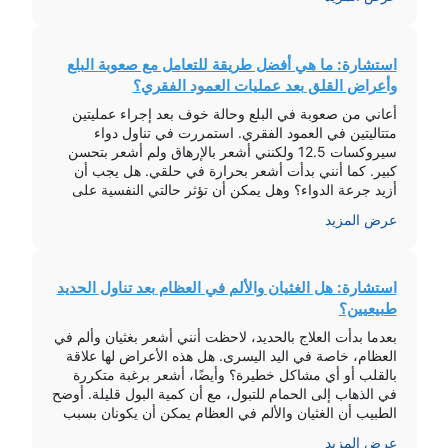
استشارة: ما هي أفضل طريقة للتعامل مع صعوبة البلع
وأعراض القلق بعد عمليات العمود الفقري؟
أعاني من صعوبة في البلع وحالة خوف بعد إجراء عمليتين
متتاليتين في العمود الفقري. استمررت في تناول دواء
سيروكسات 12.5 ولكنني أشعر بالإرهاق ولم أشعر بتحسن
كبير. كما أنني بدأت أشعر بحرارة في حلقي. هل يجب أن
أزيد جرعة الدواء؟ وهل يمكن أن تؤثر حالتي النفسية على
معدتي؟ قد أوصى الطبيب بالاستمرار في تناول الدواء […]
عرض المزيد
استشارة: هل الغثيان والألم في العظام بعد تناول الحديد
طبيعيين؟
بعدما بدأت العلاج بالحديد، لاحظت أنني أشعر بغثيان وألم في
العظام، خاصة في اليد اليسرى. هل هذه الأعراض لها علاقة
بالقلب أو أي مشاكل خطيرة؟ وأيضًا، أشعر برغبة متكررة
في الذهاب إلى الحمام للتبول، مع أن كمية البول قليلة. أوضح
الطبيب أن الغثيان والألم في العظام يمكن أن يكونان بسبب
نقص فيتامين د والحديد وليس […]
عرض المزيد