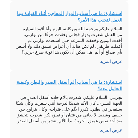
استشارة: ما هي أسباب الدوار المفاجئ أثناء القيادة وما
العمل لتجنب هذا الأمر؟
السلام عليكم ورحمة الله وبركاته، اليوم وأنا أقود السيارة
من العمل شعرت بدوار فجائي وفقدت جزءًا من توازني.
أخذت اليمين وخففت السرعة حتى استعدت توازني ثم
أكملت طريقي. لم تكن هناك أي أعراض تسبق ذلك ولا أشعر
بأي صداع أو ألم. هل يمكن أن يكون هذا نوبة صرع جزئي؟
وعليكم السلام ورحمة الله، الفحص السريري […]
عرض المزيد
استشارة: ما هي أسباب ألم أسفل الصدر والبطن وكيفية
التعامل معه؟
تجربتي: السلام عليكم، شعرت بآلام حادة أسفل الصدر في
الجهة اليسرى. كان الألم شديدًا لدرجة أنني شعرت وكأن شيئًا
سينفجر في بطني. تكرر الألم على فترات، وكان يتراوح بين
خفيف وشديد. لا يعاني من غثيان أو تقيؤ، لكن شعرت بتجشؤ
بعد أخذ نفس عميق. أجريتُ بدأ الألم ينتشر من أسفل الصدر
إلى الظهر والكتفين. إرشادات […]
عرض المزيد