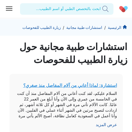
ابحث بالتخصص الطبي أو اسم الطبيب...
الحساب الشخصي
الشركة
/
/
الرئيسية
استشارات طبية مجانية
زيارة الطبيب للفحوصات
استشاراتي
من نحن؟
للأطباء
استشارات طبیة مجانیة حول
الوصفات الطبية
للمنشآت
المدونة
زيارة الطبيب للفحوصات
اختبارات المعمل
المقالات الطبية
المفضلة
استشارة: لماذا أعاني من آلام المفاصل منذ صغري؟
تسجيل الخروج
السلام عليكم، لقد كنت أعاني من آلام المفاصل منذ أن كنت
في الخامسة من عمري وإلى الآن وأنا أبلغ من العمر 22
عامًا. كانت الآلام تأتي مرة في الشهر أو كل ثلاثة أشهر، ثم
ازدادت لتصبح مرتين في الشهر أثناء عملي في الفلبين. الآن
وأنا أعمل في السعودية كعامل نظافة، أصبح الألم يأتي مرة
أو […]
عرض المزيد