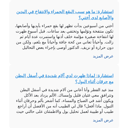
استشارة: ما هو سبب البقع الحمراء والانتفاخ في اليدين
والأصابع لدى أختي؟
أختي من أسبوعين بدأت تظهر لها بقع حمراء بأيديها وأصابعها،
تكون منتفخة وتؤلمها وتختفي بعد ساعات. قبل أسبوع ظهرت
لها انتفاخة صغيرة مؤلمة خلف أذنها واستمرت عدة أيام ثم
زالت. وأحياناً تعاني من كحة جافة وأحياناً مع بلغم، ولكن من
دون حرارة أو نزيف. الدكتور أوصى بإجراء بعض التحاليل
الأساسية للدم والكبد والكلى وأشعة للصدر […]
عرض المزيد
استشارة: لماذا ظهرت لدي آلام شديدة في أسفل البطن
مع حرقان أثناء البول؟
منذ عيد الفطر وأنا أعاني من آلام شديدة في أسفل البطن
وتترافق معي غثيان قليل وإمساك. الألم يزداد بعد الأكل
ويكون أشد في الصباح والمساء، كما أشعر بألم وحرقان أثناء
التبول. ماذا أفعل؟ قال لي الطبيب أنه من الأفضل أن أراجع
طبيب أو طبيبة لعمل تحليل بول والاطمئنان على حالتي حيث
يمكن أن يكون السبب […]
عرض المزيد