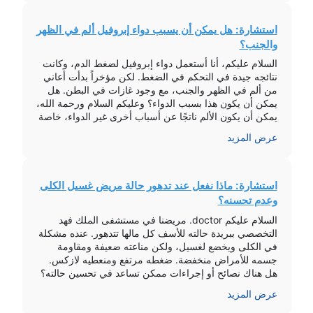
استشارة: هل يمكن أن يسبب دواء إبروفيل ألم في الظهر
والجنب؟
السلام عليكم، أنا أستعمل دواء إبروفيل لضغط الدم، وكانت
نتائجه جيدة في التحكم في الضغط. لكن مؤخراً بدأت أعاني
من ألم في الظهر والجنب، مع وجود غازات في البطن. هل
يمكن أن يكون هذا بسبب الدواء؟ وعليكم السلام ورحمة الله،
يمكن أن يكون الألم ناتجًا عن أسباب أخرى غير الدواء، خاصة
إذا ظهرت الأعراض قبل […]
عرض المزيد
استشارة: ماذا نفعل عند تدهور حالة مريض غسيل الكلى
وعدم تحسنه؟
السلام عليكم doctor. مريضنا في مستشفى الملك فهد
التخصصي ببريدة حالته للأسف كل مالها تتدهور. عنده مشكلة
في الكلى ويخضع لغسيل، ولكن مناعته ضعيفة ومقاومة
جسمه للأمراض منخفضة. ضغطه مرتفع ومنعطيه لازكس.
هل هناك نصائح أو إجراءات ممكن تساعد في تحسين حالته؟
وعليكم السلام ورحمة الله وبركاته. وضع المرضى الذين
عرض المزيد
يعانون من فشل كلوي يكون […]