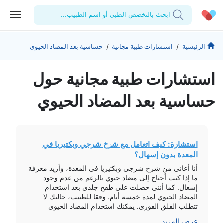
ابحث بالتخصص الطبي أو اسم الطبيب...
الحساب الشخصي
الشركة
/
/
الرئيسية
استشارات طبية مجانية
حساسية بعد المضاد الحيوي
استشاراتي
من نحن؟
للأطباء
استشارات طبیة مجانیة حول
الوصفات الطبية
للمنشآت
المدونة
حساسية بعد المضاد الحيوي
اختبارات المعمل
المقالات الطبية
المفضلة
استشارة: كيف اتعامل مع شرخ شرجي وبكتيريا في
المعدة بدون إسهال؟
تسجيل الخروج
أنا أعاني من شرخ شرجي وبكتيريا في المعدة، وأريد معرفة
ما إذا كنت أحتاج إلى مضاد حيوي بالرغم من عدم وجود
إسعال. كما أنني حصلت على طفح جلدي بعد استخدام
المضاد الحيوي لمدة خمسة أيام. وفقا للطبيب، حالتك لا
تتطلب القلق الفوري. يمكنك استخدام المضاد الحيوي
Ciprofloxacin لمدة سبعة أيام، والاهتمام بتناول
عرض المزيد