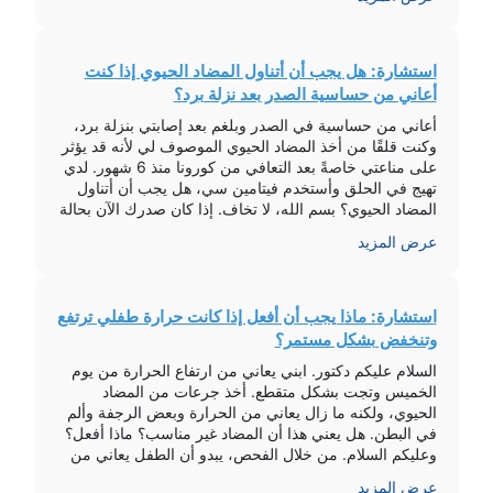
الباراسيتامول عند الحاجة، […]
استشارة: هل يجب أن أتناول المضاد الحيوي إذا كنت
أعاني من حساسية الصدر بعد نزلة برد؟
أعاني من حساسية في الصدر وبلغم بعد إصابتي بنزلة برد،
وكنت قلقًا من أخذ المضاد الحيوي الموصوف لي لأنه قد يؤثر
على مناعتي خاصةً بعد التعافي من كورونا منذ 6 شهور. لدي
تهيج في الحلق وأستخدم فيتامين سي، هل يجب أن أتناول
المضاد الحيوي؟ بسم الله، لا تخاف. إذا كان صدرك الآن بحالة
أفضل وتقتصر […]
عرض المزيد
استشارة: ماذا يجب أن أفعل إذا كانت حرارة طفلي ترتفع
وتنخفض بشكل مستمر؟
السلام عليكم دكتور. ابني يعاني من ارتفاع الحرارة من يوم
الخميس وتجت بشكل متقطع. أخذ جرعات من المضاد
الحيوي، ولكنه ما زال يعاني من الحرارة وبعض الرجفة وألم
في البطن. هل يعني هذا أن المضاد غير مناسب؟ ماذا أفعل؟
وعليكم السلام. من خلال الفحص، يبدو أن الطفل يعاني من
التهاب فيروسي وقد يكون هناك احتمال […]
عرض المزيد