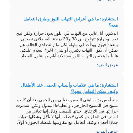
استشارة: ما هي أعراض التهاب اللوز وطرق التعامل
معه؟
الدكتور، أنا أعاني من التهاب في اللوز بدون حرارة ولكن لدي
تعب وحرارة تتراوح بين 38 و39 درجة. الصيدلاني نصحني
بمضاد حيوي وبدأت في تناوله لكن ما زالت لدي الحالة. هل
يمكن أن يكون التهاب بكتيري أو شيء آخر؟ السلام عليكم.
غالباً ما يتحسن التهاب اللوز بعد ثلاثة أيام من تناول المضاد
الحيوي. يمكنك أيضاً […]
عرض المزيد
استشارة: ما هي علامات وأسباب الحمى عند الأطفال
وكيف يمكن التعامل معها؟
منذ أمس بدأت ابنتي الصغيره تعاني من الحمى بعد أن كانت
تسبح في المسبح الخارجي، وأعطيناها البندول ولكن استمرت
حرارتها في الارتفاع. أخذتها للطبيب وقال إنها تعاني من
التهاب في الحلق، ولكنني لاحظت أنها لا تأكل وشكلها تعبانة.
فماذا أفعل؟ وكيف أتعامل مع مقاومتها للمضاد الحيوي؟ أولاً،
الدكتور أشار إلى أن عدم وجود كحة أو […]
عرض المزيد