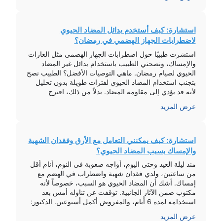
استشارة: كيف أستخدم بدائل المضاد الحيوي
لاضطرابات الجهاز الهضمي في رمضان؟
استشرت طبيبًا حول اضطرابات الجهاز الهضمي مثل الغازات
والإمساك، ونصحني الطبيب باستخدام بدائل غير المضاد
الحيوي لصيام رمضان. ماهي التوصيات الأفضل؟ الطبيب نصح
بتجنب استخدام المضاد الحيوي لفترات طويلة بدون تحليل
لأنه قد يؤدي إلى مقاومة المضاد. بدلاً من ذلك، اقترح
استخدام حبوب فيرين أو حبوب الفحم مرتين يوميًا، واحدة
عرض المزيد
بعد الفطور والأخرى بعد السحور […]
استشارة: كيف يمكنني التعامل مع الأرق وفقدان الشهية
والإمساك بسبب المضاد الحيوي؟
منذ ليلة العيد وحتى اليوم، أواجه صعوبة في النوم، أنام أقل
من ساعتين، ولدي فقدان شهية واضطراب في الهضم مع
إمساك. أشك أن المضاد الحيوي هو السبب، خصوصاً لأنه
مكتوب ضمن الآثار الجانبية. توقفت عن تناوله أمس بعد
استخدامه لمدة 6 أيام، والمفروض أكمل أسبوعين. الدكتور:
الأرق والأعراض الجانبية قد تكون ناتجة عن المضاد الحيوي
عرض المزيد
[…]