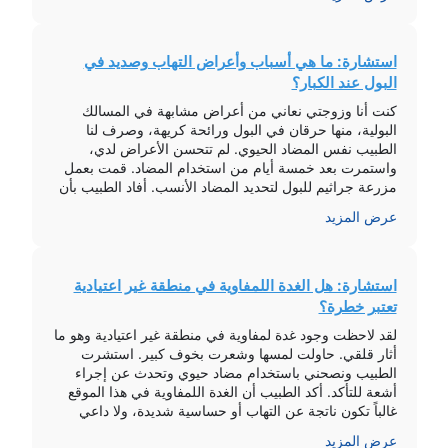
استشارة: ما هي أسباب وأعراض التهاب وصديد في
البول عند الكبار؟
كنت أنا وزوجتي نعاني من أعراض مشابهة في المسالك
البولية، منها حرقان في البول ورائحة كريهة، وصرف لنا
الطبيب نفس المضاد الحيوي. لم تتحسن الأعراض لدي،
واستمرت بعد خمسة أيام من استخدام المضاد. قمت بعمل
مزرعة جراثيم للبول لتحديد المضاد الأنسب. أفاد الطبيب بأن
المضاد الحيوي الموصوف ينتمي لنفس المجموعة الفعّالة
عرض المزيد
ويساعد أيضًا في علاج […]
استشارة: هل الغدة اللمفاوية في منطقة غير اعتيادية
تعتبر خطرة؟
لقد لاحظت وجود غدة لمفاوية في منطقة غير اعتيادية وهو ما
أثار قلقي. حاولت لمسها وشعرت بخوف كبير. استشرت
الطبيب ونصحني باستخدام مضاد حيوي وتحدث عن إجراء
أشعة للتأكد. أكد الطبيب أن الغدة اللمفاوية في هذا الموقع
غالباً تكون ناتجة عن التهاب أو حساسية شديدة، ولا داعي
للقلق إذا لم ترافقها أعراض خطيرة مثل فقدان […]
عرض المزيد