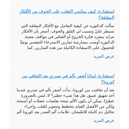
استشارة: كيف يمكنني التغلب على الخوف من الأفكار
المقلقة؟
سألت الدكتوره عن كيفية التعامل مع الأفكار المقلقة التي
تسيطر عليّ وتسبب لي القلق والخوف. أشعر بأن الأفكار
تتزايد بمجرد فكرة الخروج أو التفكير في مواقف معينة.
الدكتوره أوصت بممارسة تمارين الاسترخاء التنفسي يوميًا
للحصول على الاستفادة الكاملة من هذه التمارين. كما
نصحتني بكتابة المواقف والأفكار المقلقة ووضعها بترتيب من
عرض المزيد
الأقل إلى الأكثر قلقا، ثم […]
استشارة: لماذا أشعر بألم في صدري بعد التعافي من
كورونا؟
بعد أن تعافيت من كورونا، بدأت أشعر بألم في صدري عندما
آخذ شهيق عميق. هل هذا شيء خطير؟ لا، ليس بالضرورة
خطيرًا. يمكن أن يكون الألم نتيجة تقلصات عضلات أو أنسجة،
ولكن من الأفضل القيام بتخطيط وتصوير للقلب وإجراء
تحاليل دم كاملة للاطمئنان. علامات ألم الصدر بعد كورونا ألم
عند أخذ شهيق عميق ألم يأتي […]
عرض المزيد