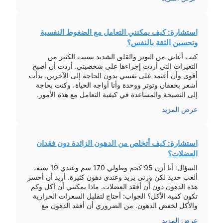
تحكم […]
استشارة: كيف يمكنني التعامل مع الضغوط النفسية
وتحسين الثقة بالنفس؟
كنت أعاني من التوتر والقلق الشديد بسبب الكثير من
التغيرات التي أردت إجراءها على شخصيتي. أردت أن أصبح
أقوى وأن أعتمد على نفسي بدون الحاجة إلى الآخرين. بدأت
أشعر بخفقان وتوتر ووحدة وأنا أواجه الحياة، وكنت بحاجة
إلى النصيحة والمساعدة في كيفية التعامل مع هذه الأمور.
الطبيب نصحني بعدم التفكير في الطلاق حالياً والتركيز على
عرض المزيد
[…]
استشارة: كيف أتخلص من الدهون الزائدة دون فقدان
العضلات؟
السؤال: أنا أزن 95 كجم وطولي 170 سم وعندي 19 سنة،
ألعب حديد لكن وزني يزيد وعندي دهون كثيرة. أريد أن أخسر
هذه الدهون دون أن أفقد العضلات. ماذا يمكنني أن آكل وكم
تكون كمية الأكل؟ الجواب: أحتاج لتقليل السعرات الحرارية
والأكل لخفض الدهون. من الضروري أن أفقد الدهون مع
خسارة بسيطة من العضلات، هذه […]
عرض المزيد