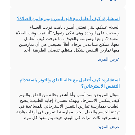
قد يوصى […]
استشارة: كيف أتعامل مع قلق ابنتي وتوترها من الصلاة؟
السلام عليكم. بنتي تعبتني أمس، نامت قريب العشاء
وصحيت على الوحدة وهي تبكي وتقول: “أنا نمت وقت الصلاة
متعمدة”. ومع الوسوسة والخوف، ما عرفت كيف أتعامل
معها. ممكن تساعدني برجاء. أهلاً. نصيحتي هي أن تمارسين
معها تمارين التنفس بشكل منتظم. تفضلي الطريقة: أخذ
شهيق عميق من الأنف وإخراج الزفير كاملاً 5 مرات. أخذ
عرض المزيد
شهيق عميق […]
استشارة: كيف أتعامل مع حالة القلق والتوتر باستخدام
التنفس الاسترخائي؟
سؤال المريض: منذ أمس وأنا أشعر بحالة من القلق والتوتر.
كيف يمكنني الاسترخاء وتهدئة نفسي؟ إجابة الطبيب: ينصح
الطبيب بممارسة تمارين التنفس الاسترخائي للمساعدة في
تهدئة الجسم والعقل. يجب ممارسة التمرين في أوقات هادئة
ومسترخية ثلاث مرات في اليوم، حيث يتم تنفيذ كل مرة
لمدة 5 إلى 6 مرات. وفي حالة ظهور النوبة، يجب الجلوس
عرض المزيد
[…]