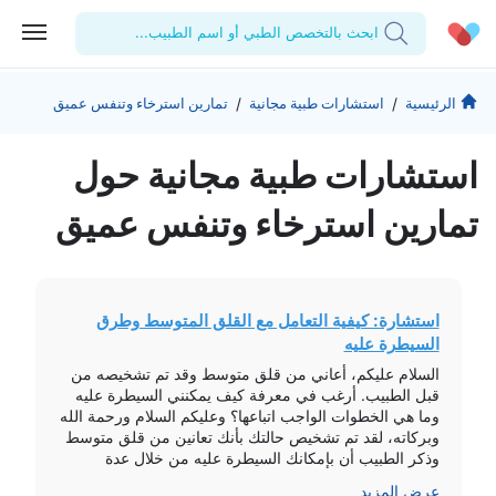
ابحث بالتخصص الطبي أو اسم الطبيب...
الحساب الشخصي
الشركة
/
/
الرئيسية
استشارات طبية مجانية
تمارين استرخاء وتنفس عميق
استشاراتي
من نحن؟
للأطباء
استشارات طبیة مجانیة حول
الوصفات الطبية
للمنشآت
المدونة
تمارين استرخاء وتنفس عميق
اختبارات المعمل
المقالات الطبية
المفضلة
استشارة: كيفية التعامل مع القلق المتوسط وطرق
السيطرة عليه
تسجيل الخروج
السلام عليكم، أعاني من قلق متوسط وقد تم تشخيصه من
قبل الطبيب. أرغب في معرفة كيف يمكنني السيطرة عليه
وما هي الخطوات الواجب اتباعها؟ وعليكم السلام ورحمة الله
وبركاته، لقد تم تشخيص حالتك بأنك تعانين من قلق متوسط
وذكر الطبيب أن بإمكانك السيطرة عليه من خلال عدة
خطوات تشمل تمارين رياضية وتقنيات استرخاء وتمارين
عرض المزيد