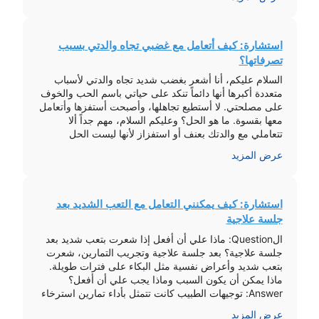
استشارة: كيف أتعامل مع غضبي تجاه والدتي بسبب
تصرفاتها؟
السلام عليكم، أنا أشعر بغضب شديد تجاه والدتي لأسباب
متعددة أكبرها أنها دائماً تنكد على حياتي باسم الحب والخوف
على مصلحتي. لا أستطيع تجاهلها، وأصبحت أستفزها وأتعامل
معها بقسوة. ما هو الحل؟ وعليكم السلام، مهم جداً ألا
تتعاملي مع والدتك بعنف أو استفزاز لأنها ليست الحل
للمشكلة. هنا بعض النصائح التي قد تساعدك: حاولي تفريغ
عرض المزيد
[…]
استشارة: كيف يمكنني التعامل مع التعب الشديد بعد
جلسة علاجية
الQuestion: ماذا علي أن أفعل إذا شعرت بتعب شديد بعد
جلسة علاجية؟ بعد جلسة علاجية وتجريب التمارين، شعرت
بتعب شديد وأعراض نفسية مثل البكاء على فترات طويلة.
ماذا يمكن أن يكون السبب وماذا يجب علي أن أفعل؟
Answer: توجيهات الطبيب كانت تتمثل بأداء تمارين استرخاء
وتنفس عميق لتحسين الحالة العامة. إذا استمرت الأعراض،
عرض المزيد