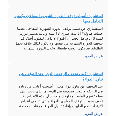
استشارة: أسباب توقف الدورة الشهرية المفاجئ وكيفية
التعامل معها
استفساري عن سبب توقف الدورة الشهرية المفاجئ بعدما
حملت طاولة؟ أنا بنت عمري 13 سنة وعادة تستمر دورتي
لمدة 6 أيام. هل يجب أن أقلق؟ لا داعي للقلق. أحيانًا قد
تتوقف الدورة الشهرية من نفسها ولا يكون لذلك علاقة بحمل
الطاولة. قد يكون الوضع طبيعيًا، وخلال الدورة الشهرية
القادمة ستنزل بشكل كامل. الشعور بالألم في […]
عرض المزيد
استشارة: كيف تخفف الرجفة والتوتر عند التوقف عن
تناول الدواء؟
عند التوقف عن تناول دواء معين، أصبحت أعاني من زيادة
في الرجفة والتوتر وصعوبة في النوم. ما الذي يجب علي
فعله؟ تفهم الطبيب مخاوفك وأوضح أن هذه الأعراض قد
تكون بسبب التوقف المفاجئ للدواء والتي تسمى أعراض
الارتداد. نصح الطبيب بإعادة تناول الدواء بجرعات مخفضة
تدريجياً للتخفيف من الأعراض، وأوصى أيضاً بتناول حبوب
عرض المزيد
تحتوي على […]