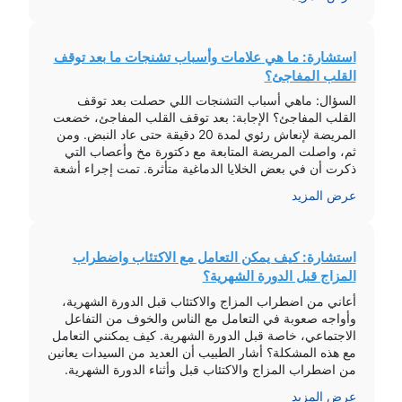
استشارة: ما هي علامات وأسباب تشنجات ما بعد توقف
القلب المفاجئ؟
السؤال: ماهي أسباب التشنجات اللي حصلت بعد توقف
القلب المفاجئ؟ الإجابة: بعد توقف القلب المفاجئ، خضعت
المريضة لإنعاش رئوي لمدة 20 دقيقة حتى عاد النبض. ومن
ثم، واصلت المريضة المتابعة مع دكتورة مخ وأعصاب التي
ذكرت أن في بعض الخلايا الدماغية متأثرة. تمت إجراء أشعة
للمخ وكانت النتائج جيدة. المريضة الآن مستيقظة، تتابع بالعين
عرض المزيد
ولكنها […]
استشارة: كيف يمكن التعامل مع الاكتئاب واضطراب
المزاج قبل الدورة الشهرية؟
أعاني من اضطراب المزاج والاكتئاب قبل الدورة الشهرية،
وأواجه صعوبة في التعامل مع الناس والخوف من التفاعل
الاجتماعي، خاصة قبل الدورة الشهرية. كيف يمكنني التعامل
مع هذه المشكلة؟ أشار الطبيب أن العديد من السيدات يعانين
من اضطراب المزاج والاكتئاب قبل وأثناء الدورة الشهرية.
وذكر أن هذه المشكلة قد تكون وراثية. ينصح بزيارة عيادة
عرض المزيد