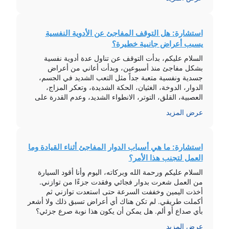
هذا تشخيص […]
استشارة: هل التوقف المفاجئ عن الأدوية النفسية
يسبب أعراض جانبية خطيرة؟
السلام عليكم، بدأت التوقف عن تناول عدة أدوية نفسية
بشكل مفاجئ منذ أسبوعين، وبدأت أعاني من أعراض
جسدية ونفسية متعبة جداً مثل التعب الشديد في الجسم،
الدوار، الدوخة، الغثيان، الحكة الشديدة، وتعكر المزاج،
العصبية، القلق، التوتر، الانطواء الشديد، وعدم القدرة على
النوم. هل هذه الأعراض طبيعية؟ وكيف يمكنني التعامل معها؟
عرض المزيد
السلام عليكم ورحمة الله وبركاته، […]
استشارة: ما هي أسباب الدوار المفاجئ أثناء القيادة وما
العمل لتجنب هذا الأمر؟
السلام عليكم ورحمة الله وبركاته، اليوم وأنا أقود السيارة
من العمل شعرت بدوار فجائي وفقدت جزءًا من توازني.
أخذت اليمين وخففت السرعة حتى استعدت توازني ثم
أكملت طريقي. لم تكن هناك أي أعراض تسبق ذلك ولا أشعر
بأي صداع أو ألم. هل يمكن أن يكون هذا نوبة صرع جزئي؟
وعليكم السلام ورحمة الله، الفحص السريري […]
عرض المزيد