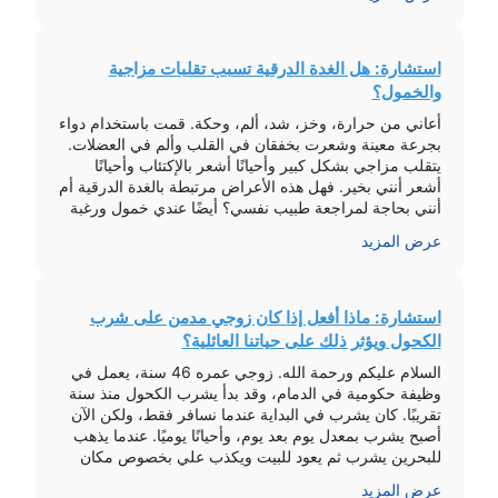
نفسية للاستفادة […]
استشارة: هل الغدة الدرقية تسبب تقلبات مزاجية
والخمول؟
أعاني من حرارة، وخز، شد، ألم، وحكة. قمت باستخدام دواء
بجرعة معينة وشعرت بخفقان في القلب وألم في العضلات.
يتقلب مزاجي بشكل كبير وأحيانًا أشعر بالإكتئاب وأحيانًا
أشعر أنني بخير. فهل هذه الأعراض مرتبطة بالغدة الدرقية أم
أنني بحاجة لمراجعة طبيب نفسي؟ أيضًا عندي خمول ورغبة
في النوم. بعد الفحص، تبين أن هناك نقص بسيط […]
عرض المزيد
استشارة: ماذا أفعل إذا كان زوجي مدمن على شرب
الكحول ويؤثر ذلك على حياتنا العائلية؟
السلام عليكم ورحمة الله. زوجي عمره 46 سنة، يعمل في
وظيفة حكومية في الدمام، وقد بدأ يشرب الكحول منذ سنة
تقريبًا. كان يشرب في البداية عندما نسافر فقط، ولكن الآن
أصبح يشرب بمعدل يوم بعد يوم، وأحيانًا يوميًا. عندما يذهب
للبحرين يشرب ثم يعود للبيت ويكذب علي بخصوص مكان
تواجده. معاملته لي ولأولادنا طيبة جدًا […]
عرض المزيد