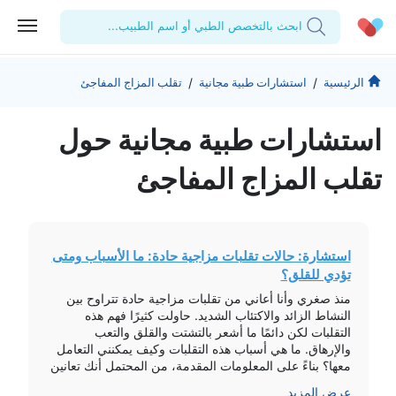
ابحث بالتخصص الطبي أو اسم الطبيب...
الحساب الشخصي
الشركة
/
/
الرئيسية
استشارات طبية مجانية
تقلب المزاج المفاجئ
استشاراتي
من نحن؟
للأطباء
استشارات طبیة مجانیة حول
الوصفات الطبية
للمنشآت
المدونة
تقلب المزاج المفاجئ
اختبارات المعمل
المقالات الطبية
المفضلة
استشارة: حالات تقلبات مزاجية حادة: ما الأسباب ومتى
تؤدي للقلق؟
تسجيل الخروج
منذ صغري وأنا أعاني من تقلبات مزاجية حادة تتراوح بين
النشاط الزائد والاكتئاب الشديد. حاولت كثيرًا فهم هذه
التقلبات لكن دائمًا ما أشعر بالتشتت والقلق والتعب
والإرهاق. ما هي أسباب هذه التقلبات وكيف يمكنني التعامل
معها؟ بناءً على المعلومات المقدمة، من المحتمل أنك تعانين
من أعراض اكتئاب شديد وربما اضطراب ثنائي القطب. ولكن
عرض المزيد