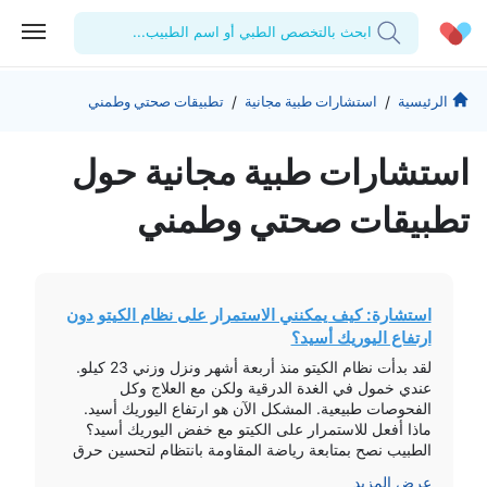
ابحث بالتخصص الطبي أو اسم الطبيب...
الحساب الشخصي
الشركة
/
/
الرئيسية
استشارات طبية مجانية
تطبيقات صحتي وطمني
استشاراتي
من نحن؟
للأطباء
استشارات طبیة مجانیة حول
الوصفات الطبية
للمنشآت
المدونة
تطبيقات صحتي وطمني
اختبارات المعمل
المقالات الطبية
المفضلة
استشارة: كيف يمكنني الاستمرار على نظام الكيتو دون
ارتفاع اليوريك أسيد؟
تسجيل الخروج
لقد بدأت نظام الكيتو منذ أربعة أشهر ونزل وزني 23 كيلو.
عندي خمول في الغدة الدرقية ولكن مع العلاج وكل
الفحوصات طبيعية. المشكل الآن هو ارتفاع اليوريك أسيد.
ماذا أفعل للاستمرار على الكيتو مع خفض اليوريك أسيد؟
الطبيب نصح بمتابعة رياضة المقاومة بانتظام لتحسين حرق
السعرات وتوزيع المغذيات بشكل صحيح. كما أوصى بزيادة
عرض المزيد