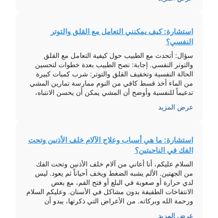
السعرات بشكل […]
استشارة: كيف يمكنني التعامل مع القلق والتوتر
النفسي؟
سؤال: أتحدث مع الطبيب حول كيفية التعامل مع القلق
والتوتر النفسي. إجابة: نصح الطبيب بعدة خطوات لتحسين
الحالة النفسية وتخفيف القلق والتوتر: شرب كميات كبيرة
من الماء أخذ قسط كافي من النوم ممارسة تمارين المشي
تدعيماً للنفسية وأوضح أن المشي يمكن أن يحسن الانتباه،
يقلل التوتر والقلق، وأحياناً يعادل تأثير بعض الأدوية النفسية
عرض المزيد
في علاج […]
استشارة: ما هي أسباب وعلاج الآلام خلف الأذنين وتحت
الفك في الناحيتين؟
السلام عليكم، أنا أعاني من آلام خلف الأذنين وتحت الفك
من الجهتين. الألم يشبه الضغط ويخف أحياناً ثم يعود. ليس
لدي حرارة أو صعوبة في البلع أو فتح الفم، مع بعض
الانتفاخات الطفيفة بدون مشاكل في الأسنان. وعليكم السلام
ورحمة الله وبركاته. من الأعراض التي ذكرتها، يبدو أن
المشكلة مرتبطة بمفصل الفك وليس بسبب التهاب […]
عرض المزيد