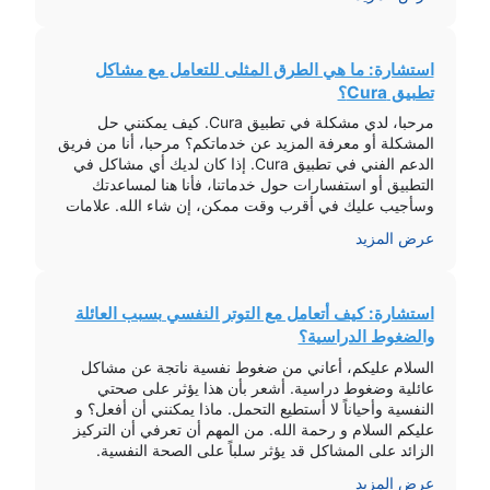
استشارة: ما هي الطرق المثلى للتعامل مع مشاكل
تطبيق Cura؟
مرحبا، لدي مشكلة في تطبيق Cura. كيف يمكنني حل
المشكلة أو معرفة المزيد عن خدماتكم؟ مرحبا، أنا من فريق
الدعم الفني في تطبيق Cura. إذا كان لديك أي مشاكل في
التطبيق أو استفسارات حول خدماتنا، فأنا هنا لمساعدتك
وسأجيب عليك في أقرب وقت ممكن، إن شاء الله. علامات
مشاكل تطبيق Cura توقف التطبيق بشكل مفاجئ […]
عرض المزيد
استشارة: كيف أتعامل مع التوتر النفسي بسبب العائلة
والضغوط الدراسية؟
السلام عليكم، أعاني من ضغوط نفسية ناتجة عن مشاكل
عائلية وضغوط دراسية. أشعر بأن هذا يؤثر على صحتي
النفسية وأحياناً لا أستطيع التحمل. ماذا يمكنني أن أفعل؟ و
عليكم السلام و رحمة الله. من المهم أن تعرفي أن التركيز
الزائد على المشاكل قد يؤثر سلباً على الصحة النفسية.
أنصحك بالاسترخاء وأخذ الأمور ببساطة. جربي أخذ […]
عرض المزيد