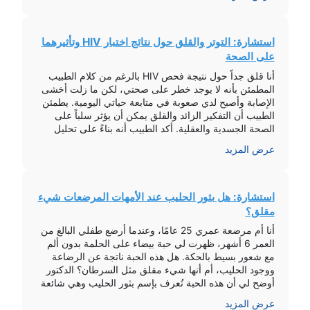
العلاج. إن […]
استشارة: التوتر والقلق حول نتائج اختبار HIV وتأثيرهما
على الصحة
أنا قلق جداً حول نتيجة فحص HIV بالرغم من كلام الطبيب
المطمئن بأنه لا يوجد خطر على صحتي، لكن ما زلت أخشى
الإصابة وأصبح لدي صعوبة في متابعة حياتي اليومية. يطمئن
الطبيب أن التفكير الزائد والقلق يمكن أن يؤثر سلباً على
الصحة الجسدية والعقلية. أكد الطبيب أنه بناءً على تحليل
PCR الذي أجريته بعد 15 […]
عرض المزيد
استشارة: هل بثور الحليب عند الأمهات المرضعات شيء
مقلق؟
أنا أم مرضعة عمري 25 عامًا، وعندما أرضع طفلي البالغ من
العمر 6 أشهر، ظهرت لي حبة بيضاء على الحلمة بدون ألم
مع شعور بسيط بالحكة. هل هذه الحبة ناتجة عن الرضاعة
ووجود الحليب، أم أنها شيء مقلق مثل السرطان؟ الدكتور
أوضح لي أن هذه الحبة تُعرف بإسم بثور الحليب وهي شائعة
خلال فترة الرضاعة […]
عرض المزيد