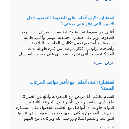
استشارة: كيف أتغلب على الضغوط النفسية داخل
الأسرة التي تؤثر على صحتي؟
أعاني من ضغوط نفسية وعقلية بسبب أسرتي. بدأت هذه
الضغوط تؤثر على صحتي الجسدية، نومي وأكلي. طالبة
جامعية ولا أستطيع تحمل تكاليف الجلسات العلاجية،
وأصبحت تراودني أفكار مرعبة. من فترة طويلة بدأت
المشكلة بسبب أنني نشرت صور لي على حساب السوشل
ميديا، وهم جداً مضطهدين نفسياً وأتعرض للتفرقة وسوء
عرض المزيد
المعاملة. نصحني الطبيب ببدء علاج بأدوية […]
استشارة: كيف أتعامل مع تأخير مواعيد الجرعات
الطبية؟
السلام عليكم، أنا مريض من السعودية وأبلغ من العمر 20
عامًا. لدي استفسار حول تأخير تناول الجرعة الثانية من
الدواء. حاولت أن أتواصل مع الطبيب للحصول على استشارة
حول هذا الموضوع ولكني واجهت بعض الصعوبات في تنسيق
المواعيد. وعليكم السلام ورحمة الله وبركاته، من المهم
تناول الجرعات الطبية في أوقاتها المحددة لضمان فعالية
عرض المزيد